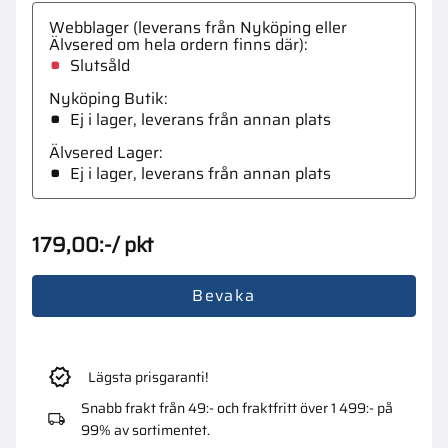
Webblager (leverans från Nyköping eller
Älvsered om hela ordern finns där)
Slutsåld
Nyköping Butik
Ej i lager, leverans från annan plats
Älvsered Lager
Ej i lager, leverans från annan plats
179,00
:-
/
pkt
Bevaka
Lägsta prisgaranti!
Snabb frakt från 49:- och fraktfritt över 1 499:- på
99% av sortimentet.