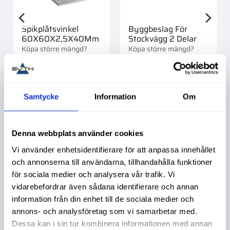
Spikplåtsvinkel
Byggbeslag För
60X60X2,5X40Mm
Stockvägg 2 Delar
Köpa större mängd?
Köpa större mängd?
Förpackad om
Förpackad om 1/50 st.
1/100/9000 st.
18,00
:-
64,00
:-
Samtycke
Information
Om
Denna webbplats använder cookies
Vi använder enhetsidentifierare för att anpassa innehållet
Liknande produkter
och annonserna till användarna, tillhandahålla funktioner
för sociala medier och analysera vår trafik. Vi
vidarebefordrar även sådana identifierare och annan
information från din enhet till de sociala medier och
annons- och analysföretag som vi samarbetar med.
Dessa kan i sin tur kombinera informationen med annan