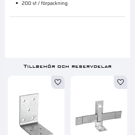
200 st / förpackning
Tillbehör och reservdelar
Lägg till i favoriter
Lägg ti