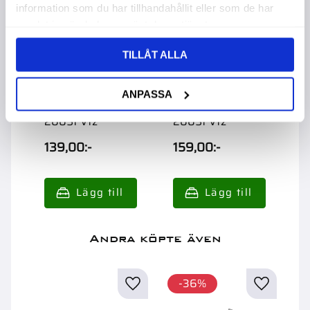
information som du har tillhandahållit eller som de har
samlat in när du har använt deras tjänster.
TILLÅT ALLA
Ankarspik
Ankarspik
ANPASSA
4,0X40Mm
4,0X50Mm
200St Vfz
200St Vfz
139,00
:-
159,00
:-
Andra köpte även
36
%