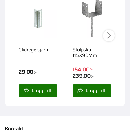
Glidregelsjärn
Stolpsko
A
115X90Mm
5
F
154,00
:-
29,00
:-
3
239,00
:-
Kontakt