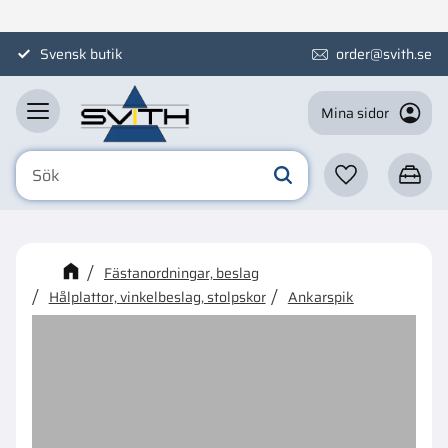
Meny
Svensk butik
order@svith.se
Mina sidor
Favoriter
Kundva
☓
Kanske någon av dessa
Fästanordningar, beslag
produkter kan intressera dig?
Hålplattor, vinkelbeslag, stolpskor
Ankarspik