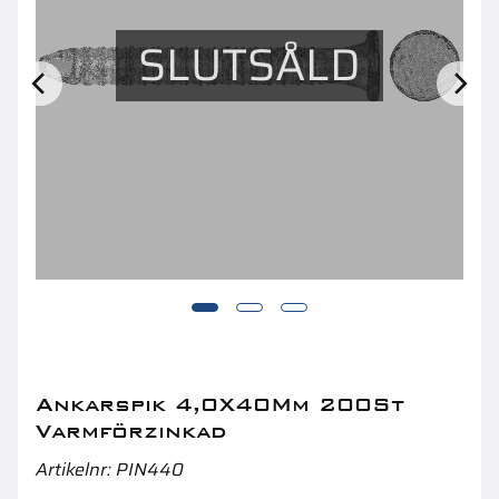
SLUTSÅLD
Glidregelsjärn Mellanvägg
S
Ankarspik 4,0X40Mm 200St
Varmförzinkad
Artikelnr
PIN440