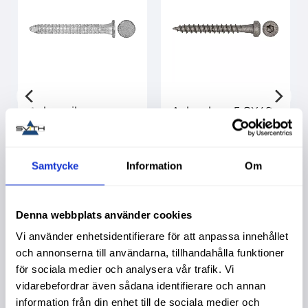
Ankarspik
Ankarskruv 5,0X40
4,0X40Mm 200St
250St C4
Varmförzinkad
Köpa större mängd?
Förpackad om 1/8 st.
Samtycke
Information
Om
179,00
:-
339,00
:-
Info
Denna webbplats använder cookies
Vi använder enhetsidentifierare för att anpassa innehållet
och annonserna till användarna, tillhandahålla funktioner
för sociala medier och analysera vår trafik. Vi
Liknande produkter
vidarebefordrar även sådana identifierare och annan
information från din enhet till de sociala medier och