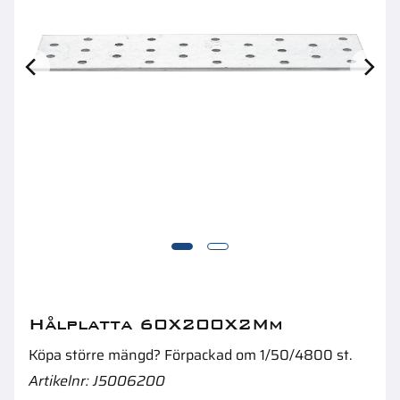
Hålband 20X1,5Mm 10M
S
Hålplatta 60X200X2Mm
Köpa större mängd? Förpackad om 1/50/4800 st.
Artikelnr
J5006200