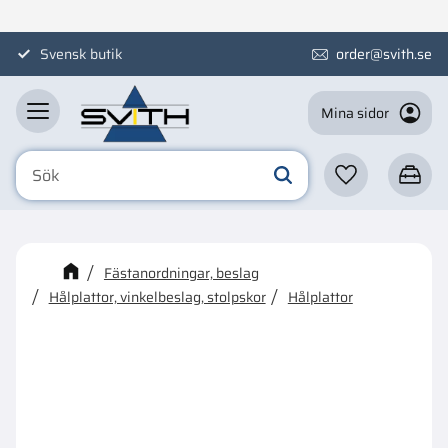
Meny
Svensk butik
order@svith.se
Mina sidor
Favoriter
Kundva
☓
Kanske någon av dessa
Fästanordningar, beslag
produkter kan intressera dig?
Hålplattor, vinkelbeslag, stolpskor
Hålplattor