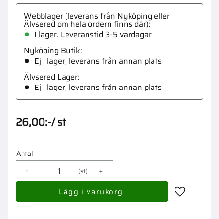
Webblager (leverans från Nyköping eller
Älvsered om hela ordern finns där)
I lager. Leveranstid 3-5 vardagar
Nyköping Butik
Ej i lager, leverans från annan plats
Älvsered Lager
Ej i lager, leverans från annan plats
26,00
:-
/
st
Antal
-
+
st
Lägg till i 