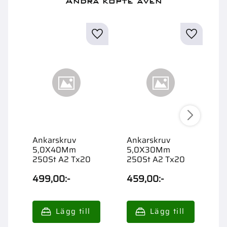
Andra köpte även
Ankarskruv
Ankarskruv
A
5,0X40Mm
5,0X30Mm
5
250St A2 Tx20
250St A2 Tx20
F
499,00
:-
459,00
:-
3