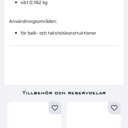
vikt 0,182 kg
Användningsområden:
för balk- och takstolskonstruktioner
Tillbehör och reservdelar
Lägg till i favoriter
Lägg ti