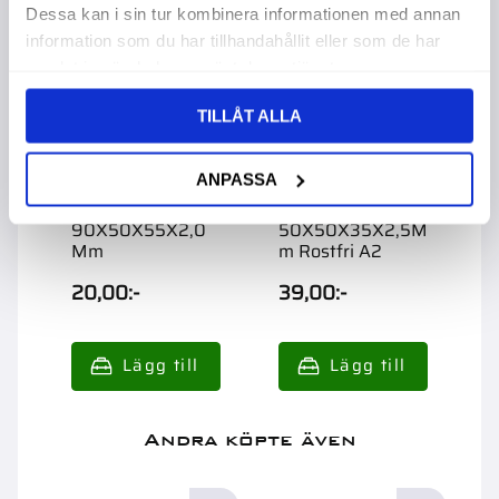
Dessa kan i sin tur kombinera informationen med annan
information som du har tillhandahållit eller som de har
samlat in när du har använt deras tjänster.
TILLÅT ALLA
ANPASSA
Vinkelbeslag
Vinkelbeslag
V
90X50X55X2,0
50X50X35X2,5M
9
Mm
m Rostfri A2
20,00
:-
39,00
:-
2
Andra köpte även