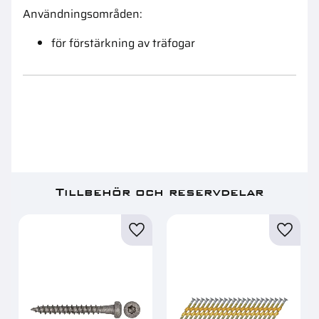
Användningsområden:
för förstärkning av träfogar
Tillbehör och reservdelar
Lägg till i favoriter
Lägg ti