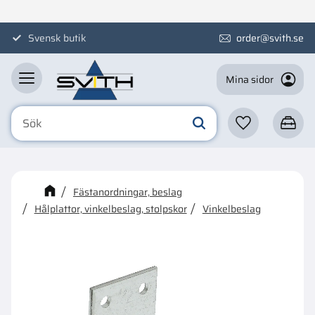
Meny
Svensk butik
order@svith.se
Mina sidor
Favoriter
Kundva
☓
Kanske någon av dessa
Fästanordningar, beslag
produkter kan intressera dig?
Hålplattor, vinkelbeslag, stolpskor
Vinkelbeslag