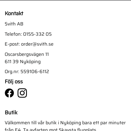
Kontakt
Svith AB
Telefon:
0155-332 05
E-post:
order@svith.se
Oscarsbergsvägen 11
611 39 Nyköping
Org.nr: 559106-6112
Följ oss
Butik
Välkommen till vår butik i Nyköping bara ett par minuter
från E4. Ta avfarten mot Skavsta flygplats.