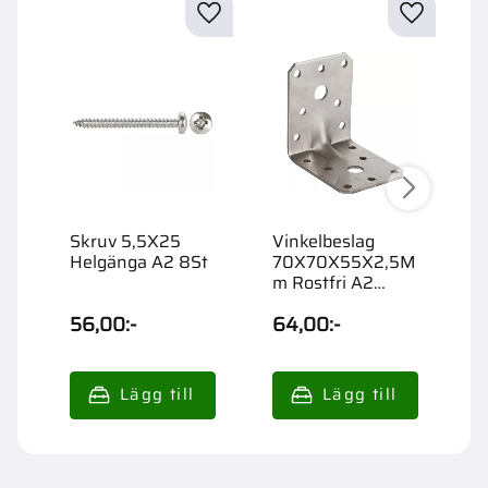
Skruv 5,5X25
Vinkelbeslag
S
Helgänga A2 8St
70X70X55X2,5M
H
m Rostfri A2
K
Förstärkt
56,00
:-
64,00
:-
5