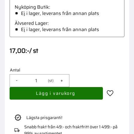
Nyköping Butik
Ej i lager, leverans från annan plats
Älvsered Lager
Ej i lager, leverans från annan plats
17,00
:-
/
st
Antal
-
+
st
Lägg till i 
Lägsta prisgaranti!
Snabb frakt från 49:- och fraktfritt över 1 499:- på
99% av sortimentet.