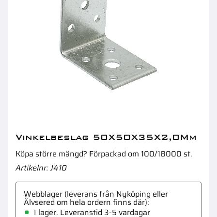
Stolpsko M24 100X100 200Mm Justerbar
B
Vinkelbeslag 50X50X35X2,0Mm
Köpa större mängd? Förpackad om 100/18000 st.
Artikelnr
J410
Webblager (leverans från Nyköping eller
Älvsered om hela ordern finns där)
I lager. Leveranstid 3-5 vardagar