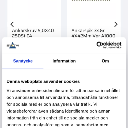
Ankarskruv 5,0X40
Ankarspik 34Gr
250St C4
4X42Mm Vgr A1000
Köpa större mängd?
Köpa större mängd?
Förpackad om 1/8 st.
Förpackad om 1 st.
339,00
:-
729,00
:-
Samtycke
Information
Om
Info
Denna webbplats använder cookies
Vi använder enhetsidentifierare för att anpassa innehållet
och annonserna till användarna, tillhandahålla funktioner
Liknande produkter
för sociala medier och analysera vår trafik. Vi
vidarebefordrar även sådana identifierare och annan
information från din enhet till de sociala medier och
annons- och analysföretag som vi samarbetar med.