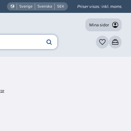
Priser visas
inkl. moms
Sverige
Svenska
SEK
Mina sidor
Favoriter
Kundvagn
tor