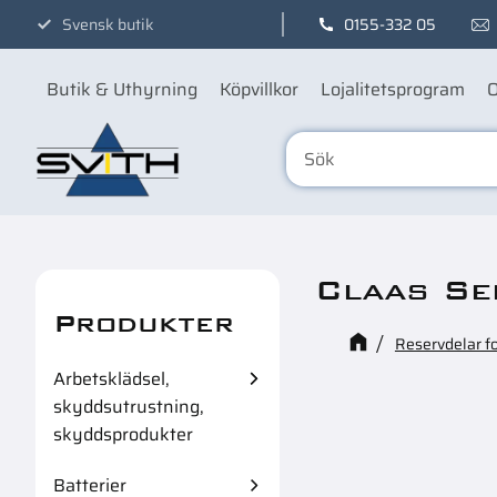
Svensk butik
0155-332 05
Butik & Uthyrning
Köpvillkor
Lojalitetsprogram
O
Claas Se
Produkter
Reservdelar f
Arbetsklädsel,
skyddsutrustning,
skyddsprodukter
Batterier