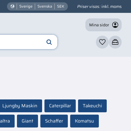
Priser visas
inkl. moms
Sverige
Svenska
SEK
Mina sidor
Favoriter
Kundvagn
Ljungby Maskin
Caterpillar
Takeuchi
altra
Giant
Schaffer
Komatsu