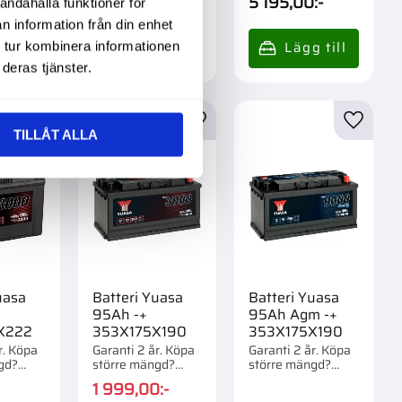
0
:-
3 395,00
:-
5 195,00
:-
andahålla funktioner för
st.
st.
n information från din enhet
 tur kombinera informationen
deras tjänster.
31
%
r
Lägg till i favoriter
Lägg till i favoriter
Lägg til
TILLÅT ALLA
uasa
Batteri Yuasa
Batteri Yuasa
95Ah -+
95Ah Agm -+
X222
353X175X190
353X175X190
r. Köpa
Garanti 2 år. Köpa
Garanti 2 år. Köpa
gd?
större mängd?
större mängd?
om 1/45
Förpackad om 1/36
Förpackad om 1/36
1 999,00
:-
st.
st.