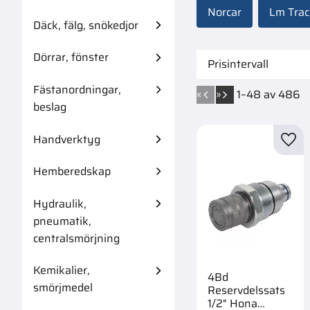
Norcar
Lm Trac
Däck, fälg, snökedjor
Dörrar, fönster
Prisintervall
38
55
Fästanordningar,
«
»
1–
48
av
486
beslag
Handverktyg
Lägg 
Hemberedskap
Hydraulik,
pneumatik,
centralsmörjning
Kemikalier,
4Bd
smörjmedel
Reservdelssats
1/2" Hona