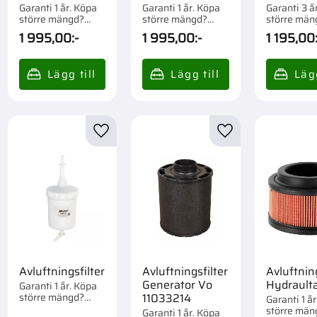
7251340
7251341
Garanti 1 år. Köpa
Garanti 1 år. Köpa
Garanti 3 å
större mängd?
större mängd?
större män
Förpackad om 1 st.
Förpackad om 1 st.
Förpackad 
1 995,00
:-
1 995,00
:-
1 195,00
st.
till i favoriter
Lägg till i favoriter
Lägg till i favorite
Avluftningsfilter
Avluftningsfilter
Avluftning
Generator Vo
Hydrault
Garanti 1 år. Köpa
större mängd?
11033214
Garanti 1 å
Förpackad om 1 st.
större män
Garanti 1 år. Köpa