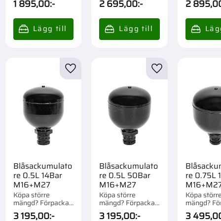
1 895,00
:-
2 695,00
:-
2 895,0
till i favoriter
Lägg till i favoriter
Lägg till i favorite
Blåsackumulato
Blåsackumulato
Blåsacku
re 0.5L 14Bar
re 0.5L 50Bar
re 0.75L 
M16+M27
M16+M27
M16+M2
Köpa större
Köpa större
Köpa störr
mängd? Förpackad
mängd? Förpackad
mängd? Fö
om 1 st.
om 1 st.
om 1 st.
3 195,00
:-
3 195,00
:-
3 495,0