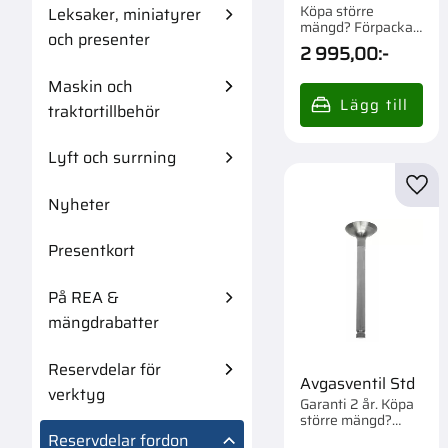
Faster
Köpa större
Leksaker, miniatyrer
mängd? Förpackad
och presenter
om 1 st.
2 995,00
:-
Maskin och
traktortillbehör
Lyft och surrning
Lägg 
Nyheter
Presentkort
På REA &
mängdrabatter
Reservdelar för
Avgasventil Std
verktyg
Garanti 2 år. Köpa
större mängd?
Förpackad om 1/4
Reservdelar fordon