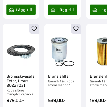
till i favoriter
Lägg till i favoriter
Lägg till i favorite
Bromsskivesats
Bränslefilter
Bränslefil
Zetor, Ursus
Garanti 1 år. Köpa
Garanti 1 å
större mängd?
större män
80227031
Förpackad om 1 st.
Förpackad 
Köpa större
st.
mängd? Förpackad
om 1 st.
979,00
:-
539,00
:-
189,00
:-