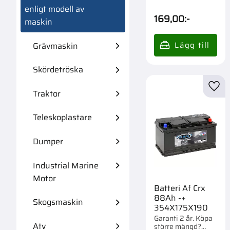
st.
enligt modell av
169,00
:-
maskin
Grävmaskin
Skördetröska
Lägg 
Traktor
Teleskoplastare
Dumper
Industrial Marine
Motor
Batteri Af Crx
88Ah -+
Skogsmaskin
354X175X190
Garanti 2 år. Köpa
Atv
större mängd?