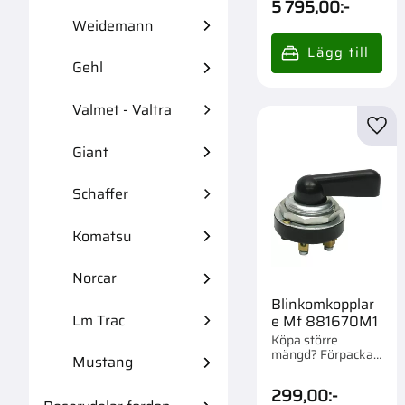
5 795,00
:-
Weidemann
Gehl
Valmet - Valtra
Lägg 
Giant
Schaffer
Komatsu
Norcar
Blinkomkopplar
Lm Trac
e Mf 881670M1
Köpa större
mängd? Förpackad
Mustang
om 2/20 st.
299,00
:-