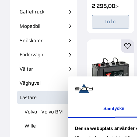
Förpackad om 1/48
2 295,00
:-
st.
Gaffeltruck
Info
Mopedbil
Snöskoter
Lägg 
Fodervagn
Vältar
Väghyvel
Lastare
Batteri Yuasa
Samtycke
Volvo - Volvo BM
126Ah Shd
+-347X174X285
Garanti 1 år. Köpa
Wille
Denna webbplats använder 
större mängd?
Förpackad om 1/24