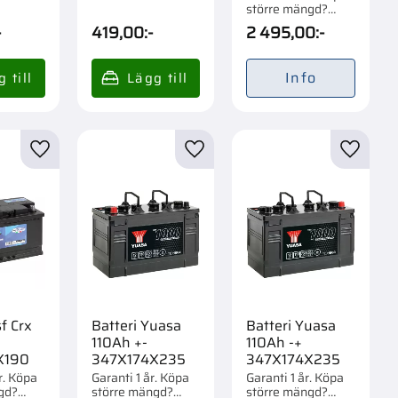
om 1/12
Förpackad om 1/12
större mängd?
st.
Förpackad om 1/48
-
419,00
:-
2 495,00
:-
st.
Info
r
Lägg till i favoriter
Lägg till i favoriter
Lägg til
f Crx
Batteri Yuasa
Batteri Yuasa
110Ah +-
110Ah -+
X190
347X174X235
347X174X235
r. Köpa
Garanti 1 år. Köpa
Garanti 1 år. Köpa
gd?
större mängd?
större mängd?