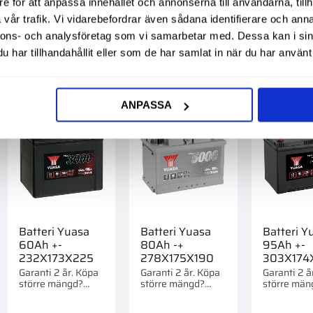
3 995,00
:-
2 295,00
:-
3 195,0
e för att anpassa innehållet och annonserna till användarna, tillh
st.
st.
st.
vår trafik. Vi vidarebefordrar även sådana identifierare och anna
nnons- och analysföretag som vi samarbetar med. Dessa kan i sin
har tillhandahållit eller som de har samlat in när du har använt 
till i favoriter
Lägg till i favoriter
Lägg till i favorite
ANPASSA
Batteri Yuasa
Batteri Yuasa
Batteri Y
60Ah +-
80Ah -+
95Ah +-
232X173X225
278X175X190
303X174
Garanti 2 år. Köpa
Garanti 2 år. Köpa
Garanti 2 å
större mängd?
större mängd?
större män
Förpackad om 1/60
Förpackad om 1/48
Förpackad 
st.
st.
st.