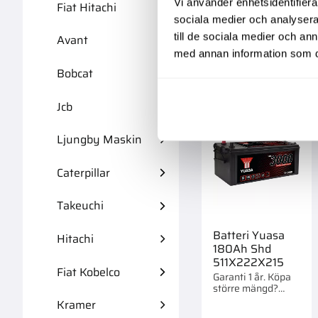
3 995,00
:-
Vi använder enhetsidentifierar
st.
Fiat Hitachi
sociala medier och analysera 
till de sociala medier och a
Avant
med annan information som du 
Bobcat
Lägg 
Jcb
Ljungby Maskin
Caterpillar
Takeuchi
Batteri Yuasa
Hitachi
180Ah Shd
511X222X215
Fiat Kobelco
Garanti 1 år. Köpa
större mängd?
Förpackad om 1/21
Kramer
st.