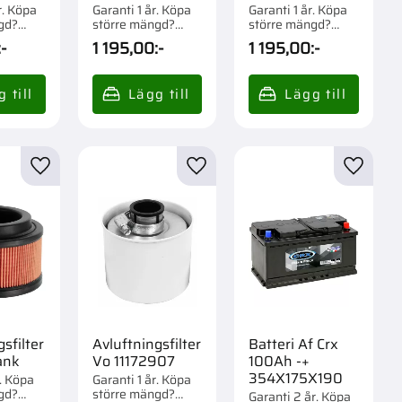
r. Köpa
Garanti 1 år. Köpa
Garanti 1 år. Köpa
gd?
större mängd?
större mängd?
om 1/20
Förpackad om 1 st.
Förpackad om 1 st.
:-
1 195,00
:-
1 195,00
:-
r
Lägg till i favoriter
Lägg till i favoriter
Lägg til
sfilter
Avluftningsfilter
Batteri Af Crx
ank
Vo 11172907
100Ah -+
354X175X190
r. Köpa
Garanti 1 år. Köpa
gd?
större mängd?
Garanti 2 år. Köpa