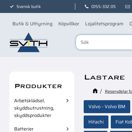
Svensk butik
0155-332 05
Butik & Uthyrning
Köpvillkor
Lojalitetsprogram
O
Lastare
Produkter
Reservdelar f
Arbetsklädsel,
Volvo - Volvo BM
skyddsutrustning,
skyddsprodukter
Hitachi
Fiat Ko
Batterier