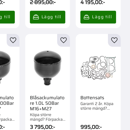
0
:-
2 895,00
:-
4 195,00
:-
r
Lägg till i favoriter
Lägg till i favoriter
Lägg til
mulato
Blåsackumulato
Bottensats
100Bar
re 1.0L 50Bar
Garanti 2 år. Köpa
större mängd?
7
M16+M27
Förpackad om 1 st.
e
Köpa större
rpackad
mängd? Förpackad
om 1 st.
0
:-
3 795,00
:-
995,00
:-