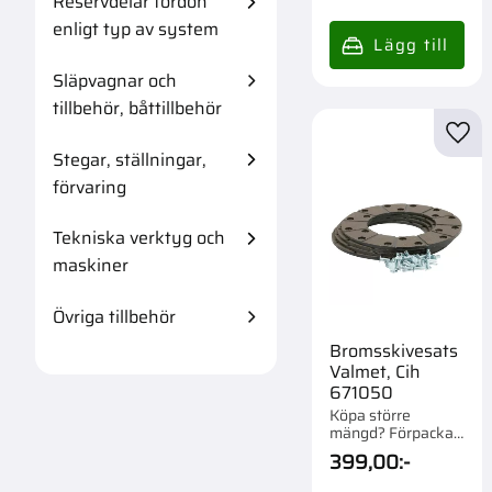
Reservdelar fordon
enligt typ av system
Släpvagnar och
tillbehör, båttillbehör
Lägg 
Stegar, ställningar,
förvaring
Tekniska verktyg och
maskiner
Övriga tillbehör
Bromsskivesats
Valmet, Cih
671050
Köpa större
mängd? Förpackad
om 1 st.
399,00
:-