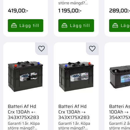
Förpackad 
större mängd?
st.
Förpackad om 1 st.
419,00
:-
1 195,00
:-
289,00
:
till i favoriter
Lägg till i favoriter
Lägg till i favorite
Batteri Af Hd
Batteri Af Hd
Batteri As
Crx 130Ah +-
Crx 130Ah -+
100Ah -+
343X175X283
343X175X283
354X175
Garanti 1 år. Köpa
Garanti 1 år. Köpa
Garanti 2 å
större mängd?
större mängd?
större män