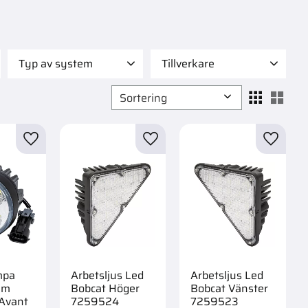
Typ av system
Tillverkare
Andra delar
1
IKH
1
Välj sortering
Välj
Avgassystem
5
Broms
2
r
Lägg till i favoriter
Lägg till i favoriter
Lägg til
Bränslesystem
21
Visa fler
mpa
Arbetsljus Led
Arbetsljus Led
em
Bobcat Höger
Bobcat Vänster
Avant
7259524
7259523