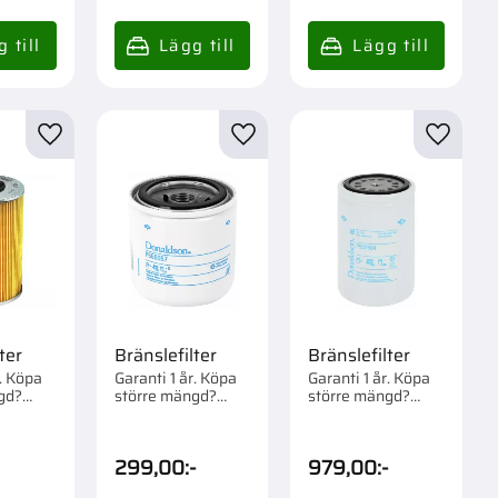
r
Lägg till i favoriter
Lägg till i favoriter
Lägg til
ter
Bränslefilter
Bränslefilter
r. Köpa
Garanti 1 år. Köpa
Garanti 1 år. Köpa
gd?
större mängd?
större mängd?
om 1/12
Förpackad om 1/12
Förpackad om 1/12
st.
st.
299,00
:-
979,00
:-