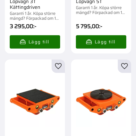
Löpvagn 3T
Löpvagn 5T
Kättingdriven
Garanti 1 år. Köpa större
mängd? Förpackad om 1
Garanti 1 år. Köpa större
st.
mängd? Förpackad om 1
st.
3 295,00
:-
5 795,00
:-
Lägg till i favoriter
Lägg t