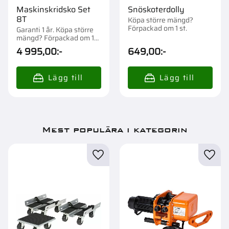
Maskinskridsko Set
Snöskoterdolly
8T
Köpa större mängd?
Förpackad om 1 st.
Garanti 1 år. Köpa större
mängd? Förpackad om 1
st.
4 995,00
:-
649,00
:-
Mest populära i kategorin