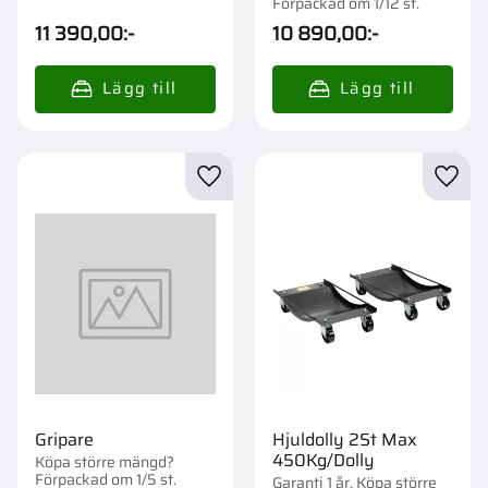
st.
Förpackad om 1/12 st.
11 390,00
:-
10 890,00
:-
Lägg till i favoriter
Lägg t
Gripare
Hjuldolly 2St Max
450Kg/Dolly
Köpa större mängd?
Förpackad om 1/5 st.
Garanti 1 år. Köpa större