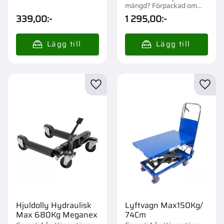
mängd? Förpackad om
1/27 st.
339,00
:-
1 295,00
:-
Lägg till i favoriter
Lägg t
Hjuldolly Hydraulisk
Lyftvagn Max150Kg/
Max 680Kg Meganex
74Cm