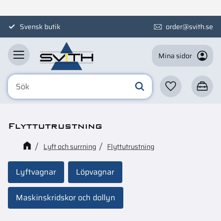
Meny
Svensk butik
order@svith.se
Mina sidor
Favoriter
Kundva
Flyttutrustning
Lyft och surrning
Flyttutrustning
Lyftvagnar
Löpvagnar
Maskinskridskor och dollyn