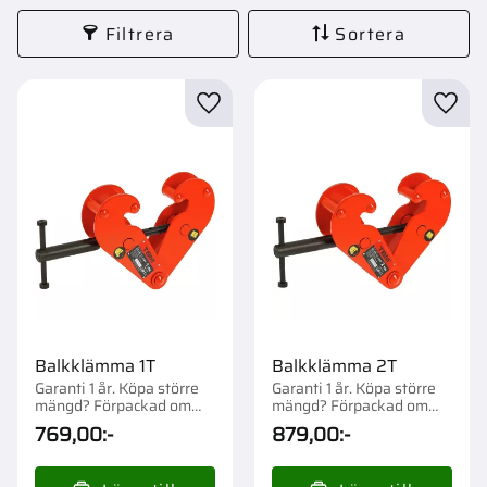
Filtrera
Sortera
Lägg till i favoriter
Lägg t
Balkklämma 1T
Balkklämma 2T
Garanti 1 år. Köpa större
Garanti 1 år. Köpa större
mängd? Förpackad om
mängd? Förpackad om
1/10 st.
1/10 st.
769,00
:-
879,00
:-