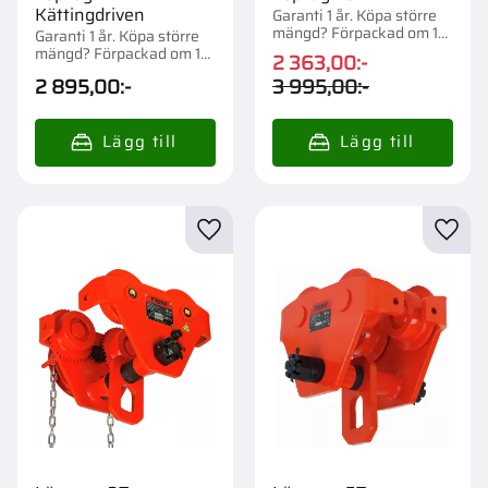
Kättingdriven
Garanti 1 år. Köpa större
mängd? Förpackad om 1
Garanti 1 år. Köpa större
st.
mängd? Förpackad om 1
2 363,00
:-
st.
2 895,00
:-
3 995,00
:-
Lägg till i favoriter
Lägg t