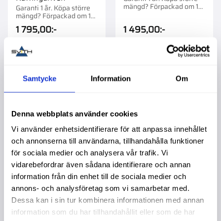
mängd? Förpackad om 1
Garanti 1 år. Köpa större
st.
mängd? Förpackad om 1
st.
1 795,00
:-
1 495,00
:-
Samtycke
Information
Om
44
%
Lägg till i favoriter
Lägg t
Denna webbplats använder cookies
Vi använder enhetsidentifierare för att anpassa innehållet
och annonserna till användarna, tillhandahålla funktioner
för sociala medier och analysera vår trafik. Vi
vidarebefordrar även sådana identifierare och annan
information från din enhet till de sociala medier och
annons- och analysföretag som vi samarbetar med.
Dessa kan i sin tur kombinera informationen med annan
Löpvagn 1T
Löpvagn 2T
information som du har tillhandahållit eller som de har