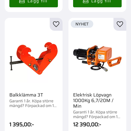
NYHET
Lägg till i favoriter
Lägg t
Balkklämma 3T
Elektrisk Löpvagn
1000Kg 6,7/20M /
Garanti 1 år. Köpa större
mängd? Förpackad om 1
Min
st.
Garanti 1 år. Köpa större
mängd? Förpackad om 1
st.
1 395,00
:-
12 390,00
:-