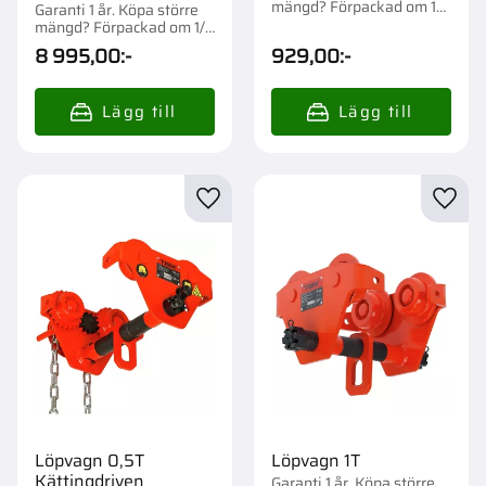
mängd? Förpackad om 1
Garanti 1 år. Köpa större
st.
mängd? Förpackad om 1/4
st.
8 995,00
:-
929,00
:-
Lägg till i favoriter
Lägg t
Löpvagn 0,5T
Löpvagn 1T
Kättingdriven
Garanti 1 år. Köpa större