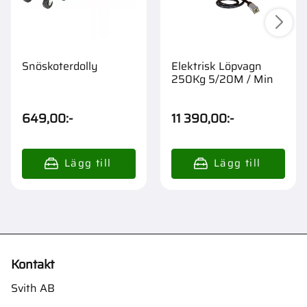
Snöskoterdolly
Elektrisk Löpvagn
250Kg 5/20M / Min
649,00
:-
11 390,00
:-
Kontakt
Svith AB