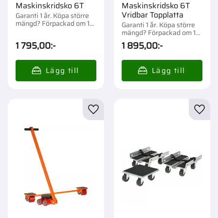
Maskinskridsko 6T
Maskinskridsko 6T
Vridbar Topplatta
Garanti 1 år. Köpa större
mängd? Förpackad om 1
Garanti 1 år. Köpa större
st.
mängd? Förpackad om 1
st.
1 795,00
:-
1 895,00
:-
Lägg till i favoriter
Lägg t