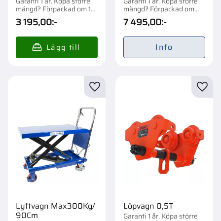
Garanti 1 år. Köpa större
Garanti 1 år. Köpa större
mängd? Förpackad om 1
mängd? Förpackad om
st.
1/8 st.
3 195,00
:-
7 495,00
:-
Info
Lägg till i favoriter
Lägg t
Lyftvagn Max300Kg/
Löpvagn 0,5T
90Cm
Garanti 1 år. Köpa större