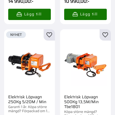
14 990,00
:-
10 990,00
:-
NYHET
Lägg till i favoriter
Lägg t
Elektrisk Löpvagn
Elektrisk Löpvagn
250Kg 5/20M / Min
500Kg 13,5M/Min
Tbe1801
Garanti 1 år. Köpa större
mängd? Förpackad om 1
Köpa större mängd?