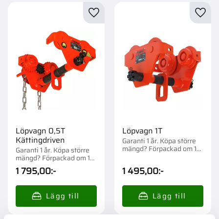
Lägg till i favoriter
Lägg t
Löpvagn 0,5T
Löpvagn 1T
Kättingdriven
Garanti 1 år. Köpa större
mängd? Förpackad om 1
Garanti 1 år. Köpa större
st.
mängd? Förpackad om 1
st.
1 795,00
:-
1 495,00
:-