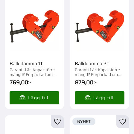
Balkklämma 1T
Balkklämma 2T
Garanti 1 år. Köpa större
Garanti 1 år. Köpa större
mängd? Förpackad om
mängd? Förpackad om
1/10 st.
1/10 st.
769,00
:-
879,00
:-
NYHET
Lägg till i favoriter
Lägg t