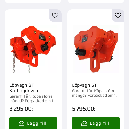
Lägg till i favoriter
Lägg t
Löpvagn 3T
Löpvagn 5T
Kättingdriven
Garanti 1 år. Köpa större
mängd? Förpackad om 1
Garanti 1 år. Köpa större
st.
mängd? Förpackad om 1
st.
3 295,00
:-
5 795,00
:-