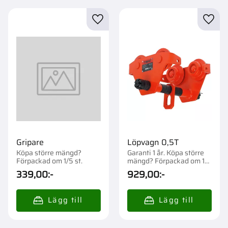
Lägg till i favoriter
Lägg t
Gripare
Löpvagn 0,5T
Köpa större mängd?
Garanti 1 år. Köpa större
Förpackad om 1/5 st.
mängd? Förpackad om 1
st.
339,00
:-
929,00
:-