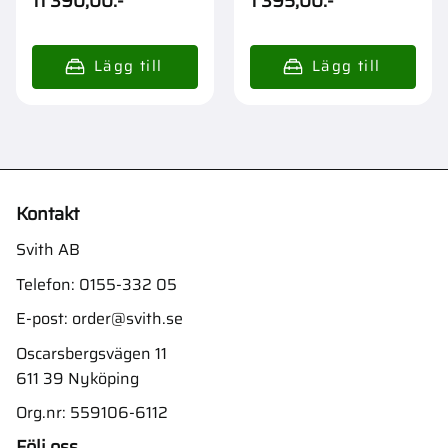
11 390,00
:-
1 395,00
:-
Kontakt
Svith AB
Telefon:
0155-332 05
E-post:
order@svith.se
Oscarsbergsvägen 11
611 39 Nyköping
Org.nr: 559106-6112
Följ oss