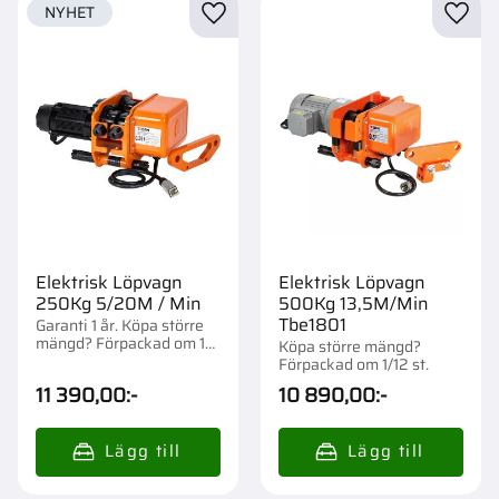
NYHET
Lägg till i favoriter
Lägg t
Elektrisk Löpvagn
Elektrisk Löpvagn
250Kg 5/20M / Min
500Kg 13,5M/Min
Tbe1801
Garanti 1 år. Köpa större
mängd? Förpackad om 1
Köpa större mängd?
st.
Förpackad om 1/12 st.
11 390,00
:-
10 890,00
:-