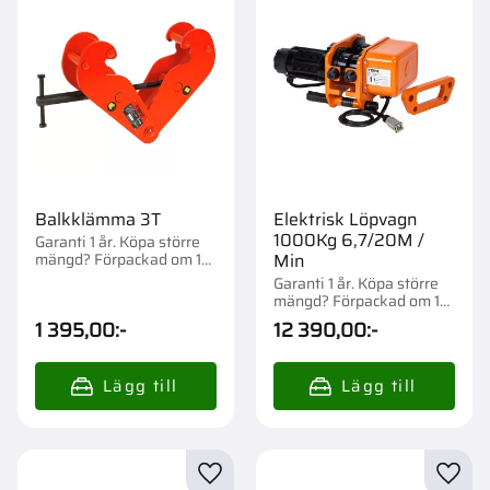
Balkklämma 3T
Elektrisk Löpvagn
1000Kg 6,7/20M /
Garanti 1 år. Köpa större
mängd? Förpackad om 1
Min
st.
Garanti 1 år. Köpa större
mängd? Förpackad om 1
st.
1 395,00
:-
12 390,00
:-
Lägg till i favoriter
Lägg t