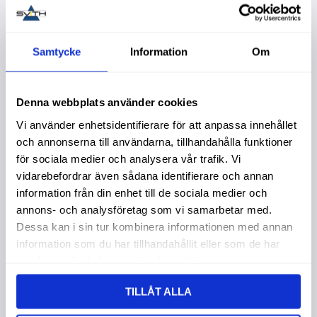
44
%
Lägg till i favoriter
Lägg t
Samtycke
Information
Om
Denna webbplats använder cookies
Vi använder enhetsidentifierare för att anpassa innehållet
och annonserna till användarna, tillhandahålla funktioner
för sociala medier och analysera vår trafik. Vi
vidarebefordrar även sådana identifierare och annan
Löpvagn 1T
Löpvagn 2T
information från din enhet till de sociala medier och
Kättingdriven
Garanti 1 år. Köpa större
annons- och analysföretag som vi samarbetar med.
mängd? Förpackad om 1
Garanti 1 år. Köpa större
Dessa kan i sin tur kombinera informationen med annan
st.
mängd? Förpackad om 1
1 409,00
:-
st.
information som du har tillhandahållit eller som de har
2 495,00
:-
2 495,00
:-
samlat in när du har använt deras tjänster.
TILLÅT ALLA