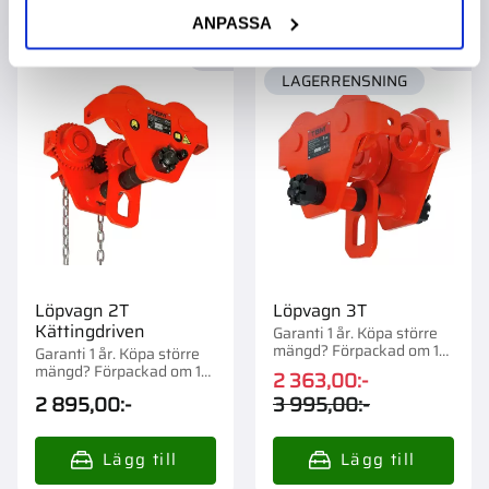
ANPASSA
41
%
Lägg till i favoriter
Lägg t
LAGERRENSNING
Löpvagn 2T
Löpvagn 3T
Kättingdriven
Garanti 1 år. Köpa större
mängd? Förpackad om 1
Garanti 1 år. Köpa större
st.
mängd? Förpackad om 1
2 363,00
:-
st.
2 895,00
:-
3 995,00
:-