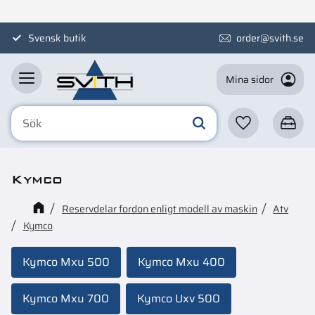
Meny
Svensk butik
order@svith.se
Mina sidor
Favoriter
Kundva
Kymco
Reservdelar fordon enligt modell av maskin
Atv
Kymco
Kymco Mxu 500
Kymco Mxu 400
Kymco Mxu 700
Kymco Uxv 500