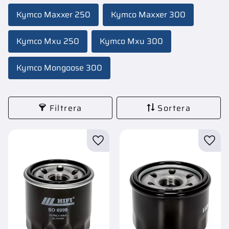
Kymco Maxxer 250
Kymco Maxxer 300
Kymco Mxu 250
Kymco Mxu 300
Kymco Mongoose 300
Filtrera
Sortera
Lägg till i favoriter
Lägg t