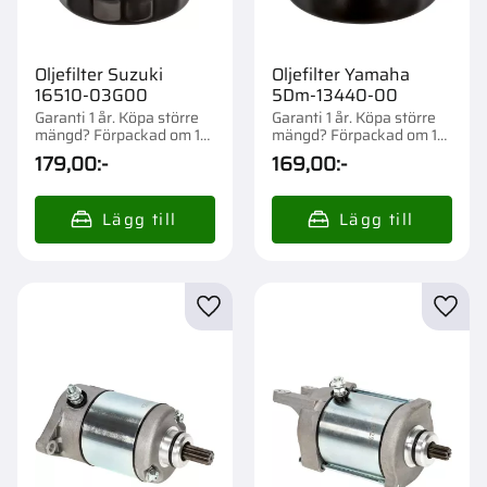
Oljefilter Suzuki
Oljefilter Yamaha
16510-03G00
5Dm-13440-00
Garanti 1 år. Köpa större
Garanti 1 år. Köpa större
mängd? Förpackad om 1
mängd? Förpackad om 1
st.
st.
179,00
:-
169,00
:-
Lägg till i favoriter
Lägg t