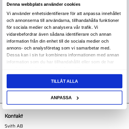
Denna webbplats använder cookies
Vi använder enhetsidentifierare för att anpassa innehållet
och annonserna till användarna, tillhandahålla funktioner
för sociala medier och analysera vår trafik. Vi
Startmotor Kymco
Mxu 500Cc
vidarebefordrar även sådana identifierare och annan
Köpa större mängd?
information från din enhet till de sociala medier och
Förpackad om 1 st.
annons- och analysföretag som vi samarbetar med.
3 495,00
:-
Dessa kan i sin tur kombinera informationen med annan
information som du har tillhandahållit eller som de har
samlat in när du har använt deras tjänster.
TILLÅT ALLA
ANPASSA
Kontakt
Svith AB