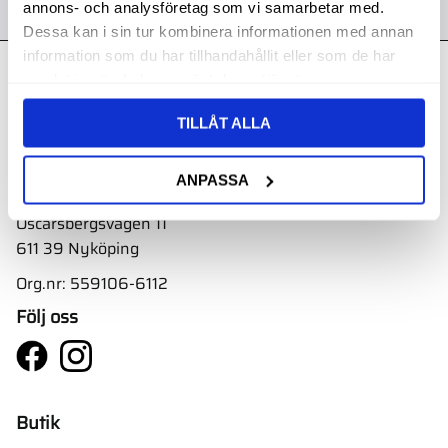
annons- och analysföretag som vi samarbetar med.
Dessa kan i sin tur kombinera informationen med annan
information som du har tillhandahållit eller som de har
samlat in när du har använt deras tjänster.
Kontakt
Svith AB
TILLÅT ALLA
Telefon:
0155-332 05
ANPASSA
E-post:
order@svith.se
Oscarsbergsvägen 11
611 39 Nyköping
Org.nr: 559106-6112
Följ oss
Butik