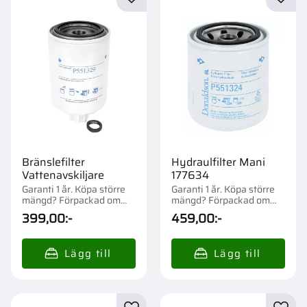
Lägg till i favoriter
Lägg t
Bränslefilter
Hydraulfilter Mani
Vattenavskiljare
177634
Garanti 1 år. Köpa större
Garanti 1 år. Köpa större
mängd? Förpackad om
mängd? Förpackad om
1/12 st.
1/12 st.
399,00
:-
459,00
:-