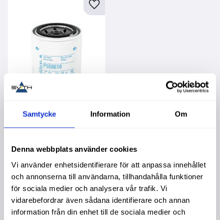
Lägg till i favoriter
Samtycke
Information
Om
Oljefilter
Garanti 1 år. Köpa större
mängd? Förpackad om 1
st.
Denna webbplats använder cookies
289,00
:-
Vi använder enhetsidentifierare för att anpassa innehållet
och annonserna till användarna, tillhandahålla funktioner
för sociala medier och analysera vår trafik. Vi
vidarebefordrar även sådana identifierare och annan
information från din enhet till de sociala medier och