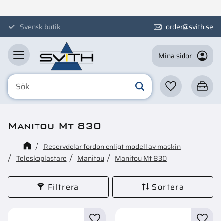
Meny
Svensk butik
order@svith.se
Mina sidor
Favoriter
Kundva
Manitou Mt 830
Reservdelar fordon enligt modell av maskin
Teleskoplastare
Manitou
Manitou Mt 830
Filtrera
Sortera