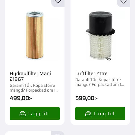
Lägg till i favoriter
Lägg t
Hydraulfilter Mani
Luftfilter Yttre
21967
Garanti 1 år. Köpa större
mängd? Förpackad om 1
Garanti 1 år. Köpa större
st.
mängd? Förpackad om 1
st.
499,00
:-
599,00
:-