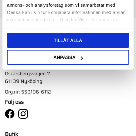
annons- och analysföretag som vi samarbetar med.
Dessa kan i sin tur kombinera informationen med annan
information som du har tillhandahållit eller som de har
samlat in när du har använt deras tjänster.
Kontakt
TILLÅT ALLA
Svith AB
Telefon:
0155-332 05
ANPASSA
E-post:
order@svith.se
Oscarsbergsvägen 11
611 39 Nyköping
Org.nr: 559106-6112
Följ oss
Butik