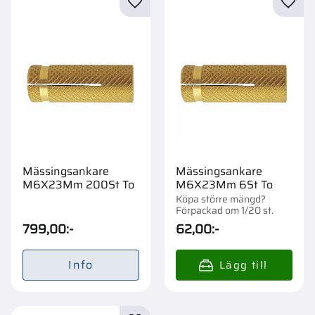
Lägg till i favoriter
Lägg t
Mässingsankare
Mässingsankare
M6X23Mm 200St To
M6X23Mm 6St To
Köpa större mängd?
Förpackad om 1/20 st.
799,00
:-
62,00
:-
Info