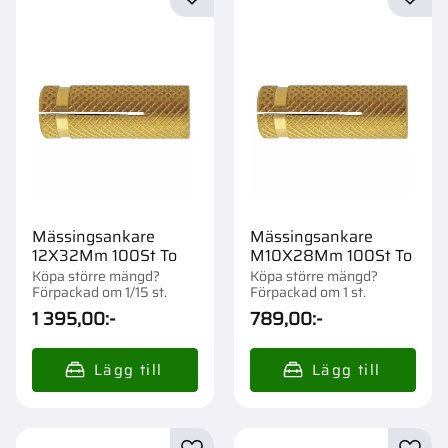
Lägg till i favoriter
Lägg t
Mässingsankare
Mässingsankare
12X32Mm 100St To
M10X28Mm 100St To
Köpa större mängd?
Köpa större mängd?
Förpackad om 1/15 st.
Förpackad om 1 st.
1 395,00
:-
789,00
:-