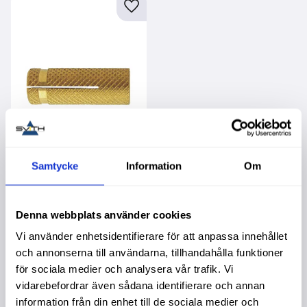
Lägg till i favoriter
Samtycke
Information
Om
Mässingsankare
M8X28Mm 4St To
Köpa större mängd?
Förpackad om 1/20 st.
Denna webbplats använder cookies
66,00
:-
Vi använder enhetsidentifierare för att anpassa innehållet
och annonserna till användarna, tillhandahålla funktioner
för sociala medier och analysera vår trafik. Vi
vidarebefordrar även sådana identifierare och annan
information från din enhet till de sociala medier och