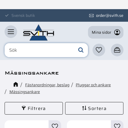
Meny
Svensk butik
order@svith.se
Mina sidor
Favoriter
Kundva
Mässingsankare
Fästanordningar, beslag
Pluggar och ankare
Mässingsankare
Filtrera
Sortera