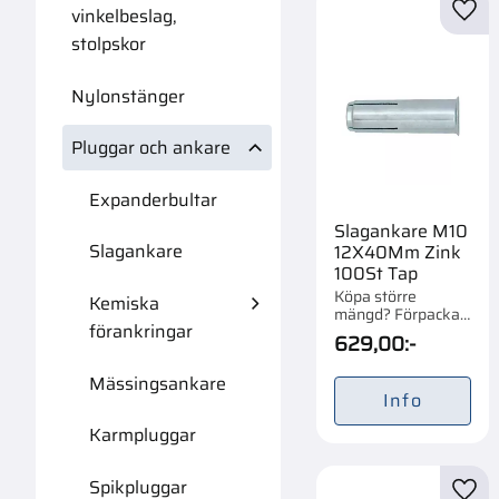
vinkelbeslag,
Lägg 
stolpskor
Nylonstänger
Pluggar och ankare
Expanderbultar
Slagankare M10
Slagankare
12X40Mm Zink
100St Tap
Köpa större
Kemiska
mängd? Förpackad
förankringar
om 1/6 st.
629,00
:-
Mässingsankare
Info
Karmpluggar
Spikpluggar