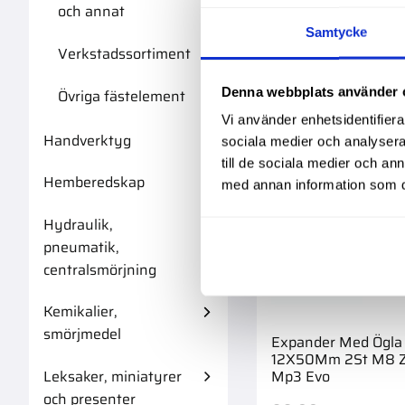
och annat
Samtycke
Verkstadssortiment
Denna webbplats använder 
Övriga fästelement
Vi använder enhetsidentifierar
Handverktyg
sociala medier och analysera 
till de sociala medier och a
Hemberedskap
med annan information som du 
Hydraulik,
pneumatik,
centralsmörjning
Kemikalier,
smörjmedel
Expander Med Ögla
12X50Mm 2St M8 Z
Mp3 Evo
Leksaker, miniatyrer
och presenter