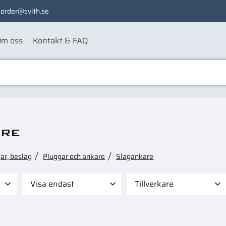
order@svith.se
m oss
Kontakt & FAQ
re
ar, beslag
Pluggar och ankare
Slagankare
Visa endast
Tillverkare
889
Finns i lager
10
FRIULSIDER
15