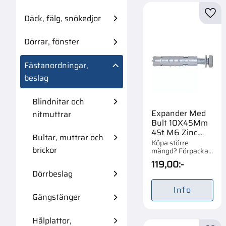
Däck, fälg, snökedjor
Lägg 
Dörrar, fönster
Fästanordningar,
beslag
Blindnitar och
Expander Med
nitmuttrar
Bult 10X45Mm
4St M6 Zinc
Bultar, muttrar och
Fm-Mp3 Evo
Köpa större
brickor
mängd? Förpackad
om 1/20 st.
119,00
:-
Dörrbeslag
Info
Gängstänger
Hålplattor,