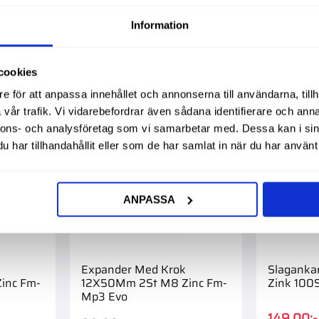
Mest populära i ka
Information
57
%
cookies
e för att anpassa innehållet och annonserna till användarna, tillh
vår trafik. Vi vidarebefordrar även sådana identifierare och anna
nnons- och analysföretag som vi samarbetar med. Dessa kan i sin
har tillhandahållit eller som de har samlat in när du har använt 
ANPASSA
Expander Med Krok
Slagank
inc Fm-
12X50Mm 2St M8 Zinc Fm-
Zink 100S
Mp3 Evo
149,00
:-