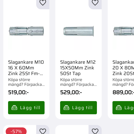
till i favoriter
Lägg till i favoriter
Lägg till i favorite
Slagankare M10
Slagankare M12
Slaganka
16 X 60Mm
15X50Mm Zink
20 X 80
Zink 25St Fm-
50St Tap
Zink 20S
744
744
Köpa större
Köpa större
Köpa störr
mängd? Förpackad
mängd? Förpackad
mängd? Fö
om 1/10 st.
om 1/6 st.
om 1/10 st.
519,00
:-
529,00
:-
889,00
:
57
%