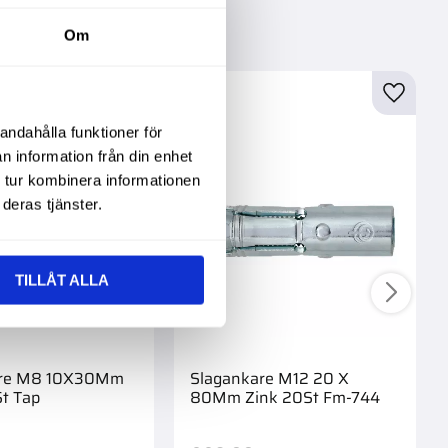
tegorin
Om
andahålla funktioner för
n information från din enhet
 tur kombinera informationen
deras tjänster.
TILLÅT ALLA
are M8 10X30Mm
Slagankare M12 20 X
t Tap
80Mm Zink 20St Fm-744