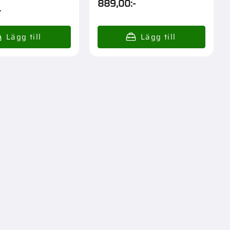
889,00
:-
-