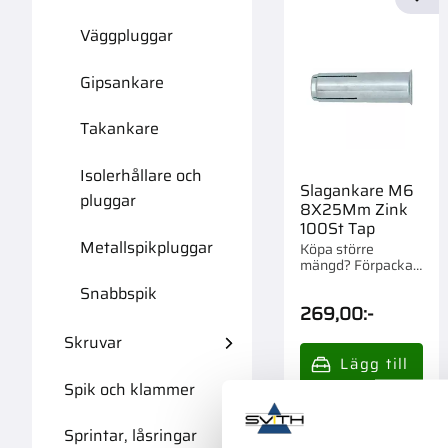
Lägg 
Väggpluggar
Gipsankare
Takankare
Isolerhållare och
Slagankare M6
pluggar
8X25Mm Zink
100St Tap
Metallspikpluggar
Köpa större
mängd? Förpackad
om 1/24 st.
Snabbspik
269,00
:-
Skruvar
Spik och klammer
Sprintar, låsringar