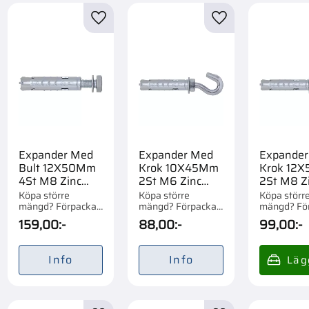
till i favoriter
Lägg till i favoriter
Lägg till i favorite
Expander Med
Expander Med
Expander
Bult 12X50Mm
Krok 10X45Mm
Krok 12
4St M8 Zinc
2St M6 Zinc
2St M8 Z
Fm-Mp3 Evo
Fm-Mp3 Evo
Fm-Mp3 
Köpa större
Köpa större
Köpa störr
mängd? Förpackad
mängd? Förpackad
mängd? Fö
om 1/20 st.
om 1/20 st.
om 1/20 st.
159,00
:-
88,00
:-
99,00
:-
Info
Info