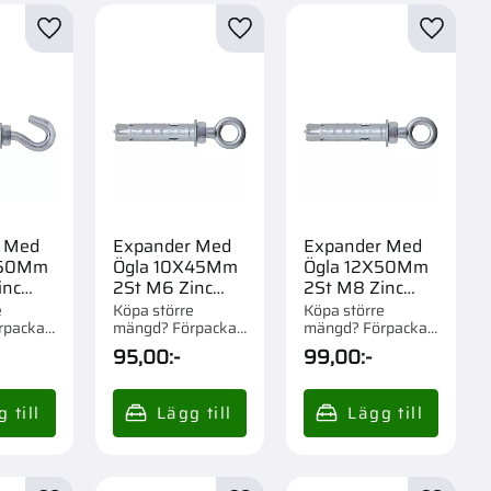
r
Lägg till i favoriter
Lägg till i favoriter
Lägg til
 Med
Expander Med
Expander Med
X50Mm
Ögla 10X45Mm
Ögla 12X50Mm
inc
2St M6 Zinc
2St M8 Zinc
Evo
Fm-Mp3 Evo
Fm-Mp3 Evo
e
Köpa större
Köpa större
rpackad
mängd? Förpackad
mängd? Förpackad
om 1/20 st.
om 1/20 st.
95,00
:-
99,00
:-