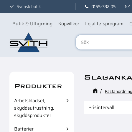
Svensk butik
0155-332 05
Butik & Uthyrning
Köpvillkor
Lojalitetsprogram
O
Slaganka
Produkter
Fästanordning
Arbetsklädsel,
Prisintervall
skyddsutrustning,
skyddsprodukter
88
Batterier