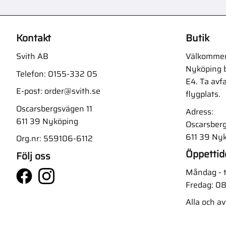
Kontakt
Butik
Svith AB
Välkommen t
Nyköping b
Telefon:
0155-332 05
E4. Ta avf
E-post:
order@svith.se
flygplats.
Oscarsbergsvägen 11
Adress:
611 39 Nyköping
Oscarsberg
611 39 Ny
Org.nr: 559106-6112
Öppettid
Följ oss
Måndag - t
Fredag: 08
Alla och a