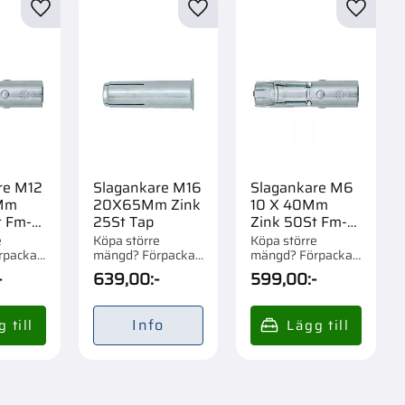
r
Lägg till i favoriter
Lägg till i favoriter
Lägg til
re M12
Slagankare M16
Slagankare M6
Mm
20X65Mm Zink
10 X 40Mm
t Fm-
25St Tap
Zink 50St Fm-
744
e
Köpa större
Köpa större
rpackad
mängd? Förpackad
mängd? Förpackad
om 1/6 st.
om 1/10 st.
-
639,00
:-
599,00
:-
Info