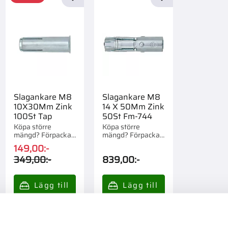
till i favoriter
Lägg till i favoriter
Lägg till i favorite
Slagankare M8
Slagankare M8
10X30Mm Zink
14 X 50Mm Zink
100St Tap
50St Fm-744
Köpa större
Köpa större
mängd? Förpackad
mängd? Förpackad
om 1/14 st.
om 1/10 st.
149,00
:-
349,00
:-
839,00
:-