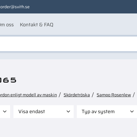
order@svith.se
m oss
Kontakt & FAQ
065
ordon enligt modell av maskin
Skördetröska
Sampo Rosenlew
Visa endast
Typ av system
 595
Finns i lager
3
Filter
3