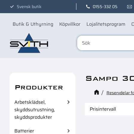
Svensk butik
0155-332 05
Butik & Uthyrning
Köpvillkor
Lojalitetsprogram
O
Sampo 3
Produkter
Reservdelar f
Arbetsklädsel,
Prisintervall
skyddsutrustning,
skyddsprodukter
989
1
Batterier