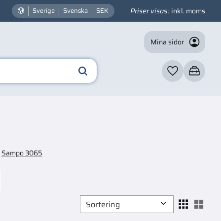
Priser visas
inkl. moms
Sverige
Svenska
SEK
Mina sidor
Favoriter
Kundvagn
Sampo 3065
Välj sortering
Välj