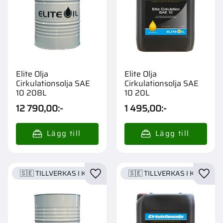
Elite Olja
Elite Olja
Cirkulationsolja SAE
Cirkulationsolja SAE
10 208L
10 20L
12 790,00
:-
1 495,00
:-
🇸🇪 TILLVERKAS I KARLSTAD
🇸🇪 TILLVERKAS I KARLSTA
Lägg till i favoriter
Lägg t