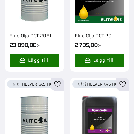
Elite Olja DCT 208L
Elite Olja DCT 20L
23 890,00
:-
2 795,00
:-
🇸🇪 TILLVERKAS I KARLSTAD
🇸🇪 TILLVERKAS I KARLSTA
Lägg till i favoriter
Lägg t