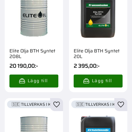
Elite Olja BTH Syntet
Elite Olja BTH Syntet
208L
20L
20 190,00
:-
2 395,00
:-
🇸🇪 TILLVERKAS I KARLSTAD
🇸🇪 TILLVERKAS I KARLSTA
Lägg till i favoriter
Lägg t