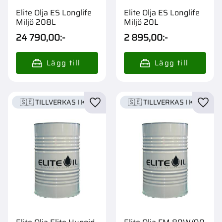
Elite Olja ES Longlife
Elite Olja ES Longlife
Miljö 208L
Miljö 20L
24 790,00
:-
2 895,00
:-
🇸🇪 TILLVERKAS I KARLSTAD
🇸🇪 TILLVERKAS I KARLSTA
Lägg till i favoriter
Lägg t