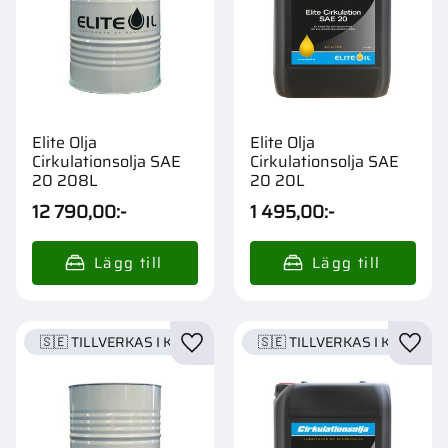
Elite Olja
Elite Olja
Cirkulationsolja SAE
Cirkulationsolja SAE
20 208L
20 20L
12 790,00
:-
1 495,00
:-
🇸🇪 TILLVERKAS I KARLSTAD
🇸🇪 TILLVERKAS I KARLSTA
Lägg till i favoriter
Lägg t