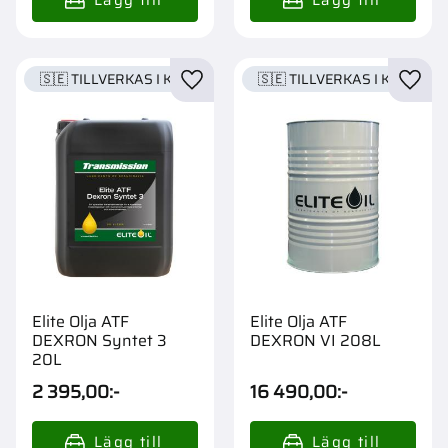
🇸🇪 TILLVERKAS I KARLSTAD
🇸🇪 TILLVERKAS I KARLSTA
Lägg till i favoriter
Lägg t
Elite Olja ATF
Elite Olja ATF
DEXRON Syntet 3
DEXRON VI 208L
20L
2 395,00
:-
16 490,00
:-