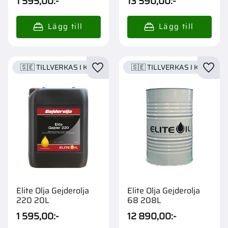
1 595,00
:-
13 590,00
:-
🇸🇪 TILLVERKAS I KARLSTAD
🇸🇪 TILLVERKAS I KARLSTA
Lägg till i favoriter
Lägg t
Elite Olja Gejderolja
Elite Olja Gejderolja
220 20L
68 208L
1 595,00
:-
12 890,00
:-