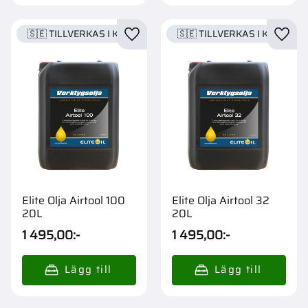
🇸🇪 TILLVERKAS I KARLSTAD
🇸🇪 TILLVERKAS I KARLSTA
Lägg till i favoriter
Lägg t
Elite Olja Airtool 100
Elite Olja Airtool 32
20L
20L
1 495,00
:-
1 495,00
:-