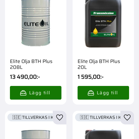
Elite Olja BTH Plus
Elite Olja BTH Plus
208L
20L
13 490,00
:-
1 595,00
:-
🇸🇪 TILLVERKAS I KARLSTAD
🇸🇪 TILLVERKAS I KARLSTA
Lägg till i favoriter
Lägg t