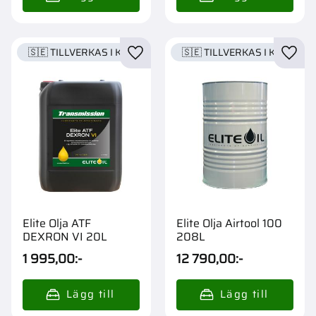
🇸🇪 TILLVERKAS I KARLSTAD
🇸🇪 TILLVERKAS I KARLSTA
Lägg till i favoriter
Lägg t
Elite Olja ATF
Elite Olja Airtool 100
DEXRON VI 20L
208L
1 995,00
:-
12 790,00
:-