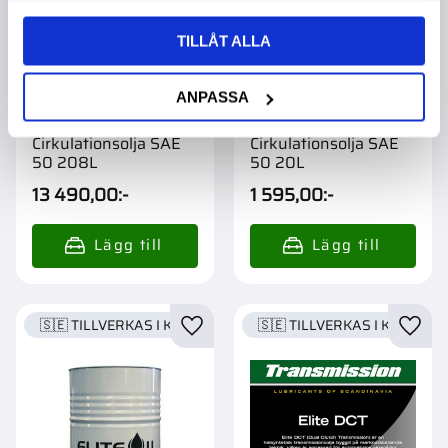
TILLÅT ALLA
ANPASSA
Elite Olja
Elite Olja
Cirkulationsolja SAE
Cirkulationsolja SAE
50 208L
50 20L
13 490,00
:-
1 595,00
:-
🇸🇪 TILLVERKAS I KARLSTAD
🇸🇪 TILLVERKAS I KARLSTA
Lägg till i favoriter
Lägg t