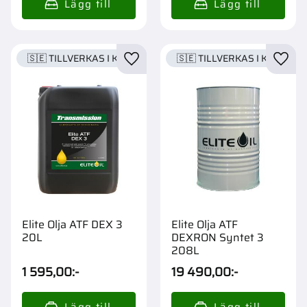
🇸🇪 TILLVERKAS I KARLSTAD
🇸🇪 TILLVERKAS I KARLSTA
Lägg till i favoriter
Lägg t
Elite Olja ATF DEX 3
Elite Olja ATF
20L
DEXRON Syntet 3
208L
1 595,00
:-
19 490,00
:-