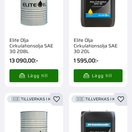
Elite Olja
Elite Olja
Cirkulationsolja SAE
Cirkulationsolja SAE
30 208L
30 20L
13 090,00
:-
1 595,00
:-
🇸🇪 TILLVERKAS I KARLSTAD
🇸🇪 TILLVERKAS I KARLSTA
Lägg till i favoriter
Lägg t