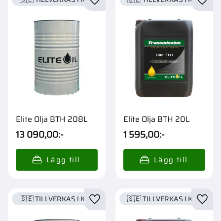
Lägg till i favoriter
Lägg t
Elite Olja BTH 208L
Elite Olja BTH 20L
13 090,00
:-
1 595,00
:-
🇸🇪 TILLVERKAS I KARLSTAD
🇸🇪 TILLVERKAS I KARLSTA
Lägg till i favoriter
Lägg t