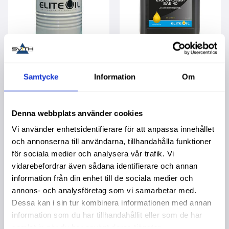
Elite Olja
Elite Olja
Cirkulationsolja SAE
Cirkulationsolja SAE
Samtycke
Information
Om
40 208L
40 20L
13 490,00
:-
1 595,00
:-
Denna webbplats använder cookies
Vi använder enhetsidentifierare för att anpassa innehållet
och annonserna till användarna, tillhandahålla funktioner
för sociala medier och analysera vår trafik. Vi
vidarebefordrar även sådana identifierare och annan
🇸🇪 TILLVERKAS I KARLSTAD
🇸🇪 TILLVERKAS I KARLSTA
Lägg till i favoriter
Lägg t
information från din enhet till de sociala medier och
annons- och analysföretag som vi samarbetar med.
Dessa kan i sin tur kombinera informationen med annan
information som du har tillhandahållit eller som de har
samlat in när du har använt deras tjänster.