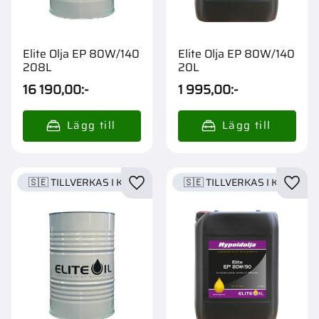
Elite Olja EP 80W/140
Elite Olja EP 80W/140
208L
20L
16 190,00
:-
1 995,00
:-
🇸🇪 TILLVERKAS I KARLSTAD
🇸🇪 TILLVERKAS I KARLSTA
Lägg till i favoriter
Lägg t