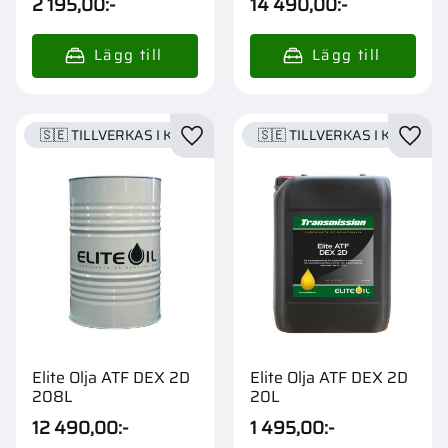
2 195,00
:-
14 490,00
:-
🇸🇪 TILLVERKAS I KARLSTAD
🇸🇪 TILLVERKAS I KARLSTA
Lägg till i favoriter
Lägg t
Elite Olja ATF DEX 2D
Elite Olja ATF DEX 2D
208L
20L
12 490,00
:-
1 495,00
:-