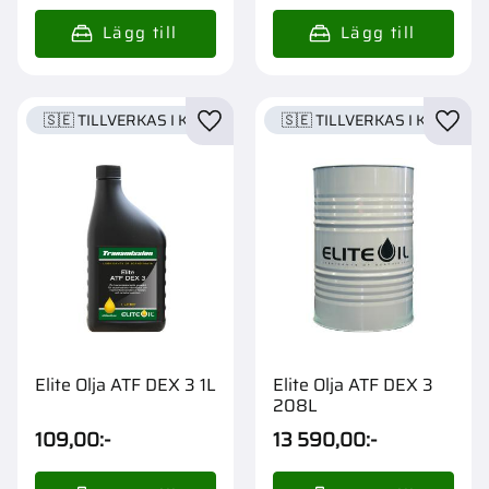
🇸🇪 TILLVERKAS I KARLSTAD
🇸🇪 TILLVERKAS I KARLSTA
Lägg till i favoriter
Lägg t
Elite Olja ATF DEX 3 1L
Elite Olja ATF DEX 3
208L
109,00
:-
13 590,00
:-