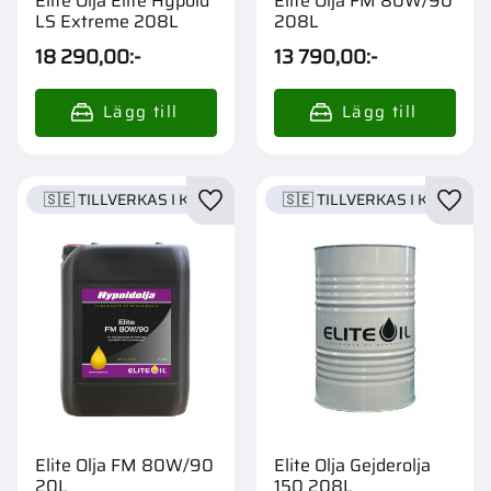
Elite Olja Elite Hypoid
Elite Olja FM 80W/90
LS Extreme 208L
208L
18 290,00
:-
13 790,00
:-
🇸🇪 TILLVERKAS I KARLSTAD
🇸🇪 TILLVERKAS I KARLSTA
Lägg till i favoriter
Lägg t
Elite Olja FM 80W/90
Elite Olja Gejderolja
20L
150 208L