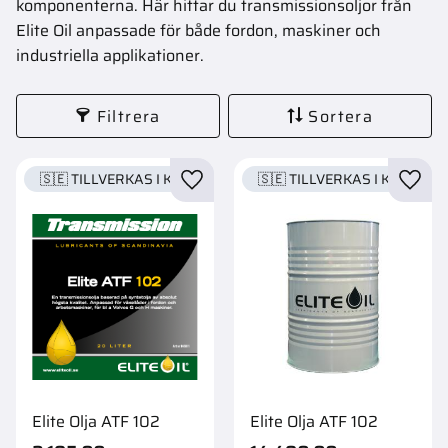
komponenterna. Här hittar du transmissionsoljor från
Elite Oil anpassade för både fordon, maskiner och
industriella applikationer.
Filtrera
Sortera
🇸🇪 TILLVERKAS I KARLSTAD
🇸🇪 TILLVERKAS I KARLSTA
Lägg till i favoriter
Lägg t
Elite Olja ATF 102
Elite Olja ATF 102