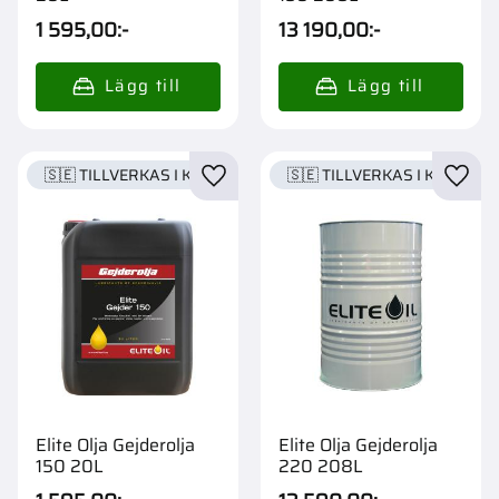
1 595,00
:-
13 190,00
:-
🇸🇪 TILLVERKAS I KARLSTAD
🇸🇪 TILLVERKAS I KARLSTA
Lägg till i favoriter
Lägg t
Elite Olja Gejderolja
Elite Olja Gejderolja
150 20L
220 208L