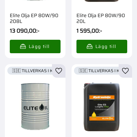
Elite Olja EP 80W/90
Elite Olja EP 80W/90
208L
20L
13 090,00
:-
1 595,00
:-
🇸🇪 TILLVERKAS I KARLSTAD
🇸🇪 TILLVERKAS I KARLSTA
Lägg till i favoriter
Lägg t