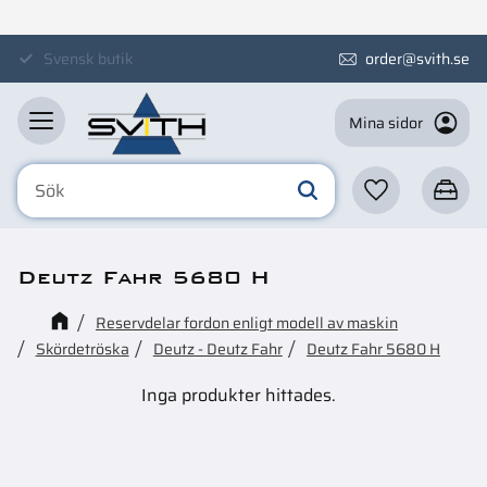
Meny
Svensk butik
order@svith.se
Mina sidor
Favoriter
Kundva
Deutz Fahr 5680 H
Reservdelar fordon enligt modell av maskin
Skördetröska
Deutz - Deutz Fahr
Deutz Fahr 5680 H
Inga produkter hittades.