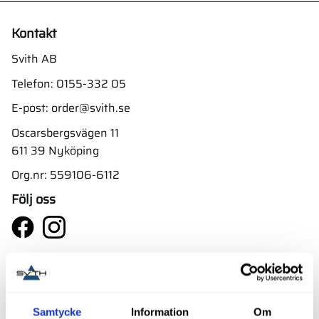
Kontakt
Svith AB
Telefon:
0155-332 05
E-post:
order@svith.se
Oscarsbergsvägen 11
611 39 Nyköping
Org.nr: 559106-6112
Följ oss
Butik
Välkommen till vår butik i Nyköping bara ett par minuter
Samtycke
Information
Om
från E4. Ta avfarten mot Skavsta flygplats.