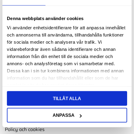
Adress:
Oscarsbergsvägen 11
Denna webbplats använder cookies
611 39 Nyköping
Vi använder enhetsidentifierare för att anpassa innehållet
Öppettider
och annonserna till användarna, tillhandahålla funktioner
för sociala medier och analysera vår trafik. Vi
Måndag - torsdag: 08.00 - 16.00
vidarebefordrar även sådana identifierare och annan
Fredag: 08.00 - 15.00
information från din enhet till de sociala medier och
Alla och avvikande öppettider
annons- och analysföretag som vi samarbetar med.
Dessa kan i sin tur kombinera informationen med annan
information som du har tillhandahållit eller som de har
Kundservice
samlat in när du har använt deras tjänster.
Kontakt & FAQ
TILLÅT ALLA
Köpvillkor
Hur handlar jag?
ANPASSA
Mina sidor
Policy och cookies