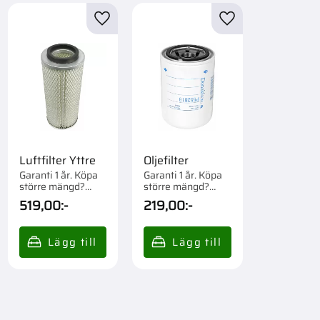
till i favoriter
Lägg till i favoriter
Lägg till i favorite
Luftfilter Yttre
Oljefilter
Garanti 1 år. Köpa
Garanti 1 år. Köpa
större mängd?
större mängd?
Förpackad om 1 st.
Förpackad om 1/6
519,00
:-
219,00
:-
st.