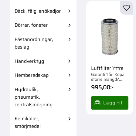
Däck, fälg, snökedjor
Lägg 
Dörrar, fönster
Fästanordningar,
beslag
Handverktyg
Luftfilter Yttre
Garanti 1 år. Köpa
Hemberedskap
större mängd?
Förpackad om 1 st.
995,00
:-
Hydraulik,
pneumatik,
centralsmörjning
Kemikalier,
smörjmedel