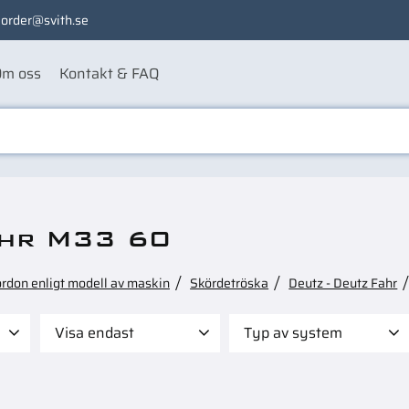
order@svith.se
m oss
Kontakt & FAQ
ahr M33 60
ordon enligt modell av maskin
Skördetröska
Deutz - Deutz Fahr
Visa endast
Typ av system
995
Finns i lager
3
Filter
3