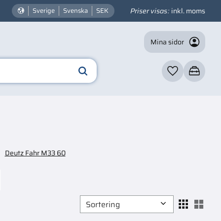
Priser visas
inkl. moms
Sverige
Svenska
SEK
Mina sidor
Favoriter
Kundvagn
Deutz Fahr M33 60
Välj sortering
Välj