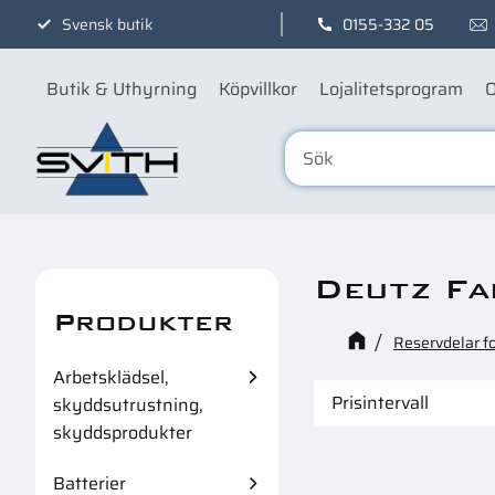
Svensk butik
0155-332 05
Butik & Uthyrning
Köpvillkor
Lojalitetsprogram
O
Deutz F
Produkter
Reservdelar f
Arbetsklädsel,
Prisintervall
skyddsutrustning,
skyddsprodukter
219
Batterier