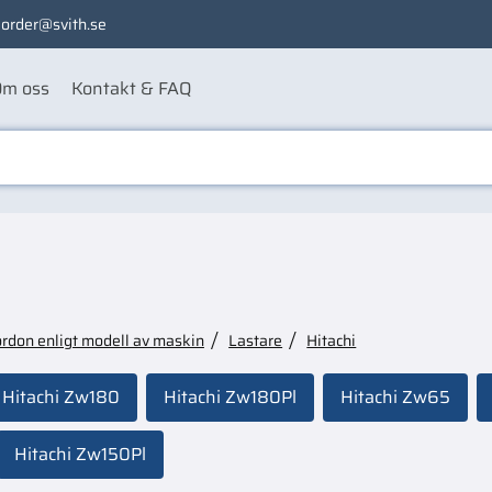
order@svith.se
m oss
Kontakt & FAQ
ordon enligt modell av maskin
Lastare
Hitachi
Hitachi Zw180
Hitachi Zw180Pl
Hitachi Zw65
Hitachi Zw150Pl