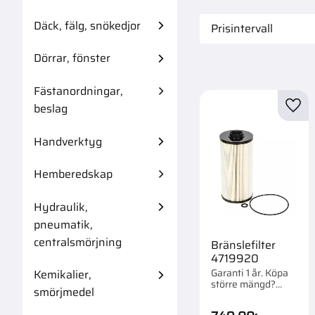
Däck, fälg, snökedjor
Prisintervall
749
3
Dörrar, fönster
Fästanordningar,
beslag
Lägg 
Handverktyg
Hemberedskap
Hydraulik,
pneumatik,
centralsmörjning
Bränslefilter
4719920
Garanti 1 år. Köpa
Kemikalier,
större mängd?
smörjmedel
Förpackad om 1 st.