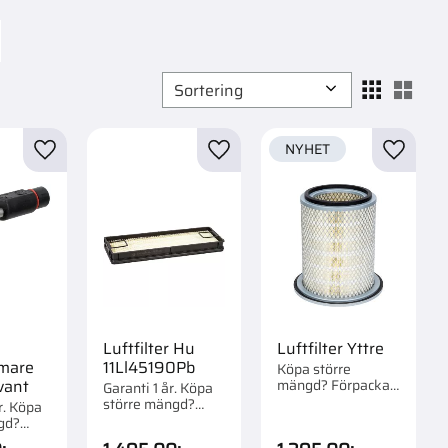
Välj sortering
Välj
NYHET
r
Lägg till i favoriter
Lägg till i favoriter
Lägg til
Luftfilter Hu
Luftfilter Yttre
mare
11Ll45190Pb
Köpa större
mängd? Förpackad
vant
Garanti 1 år. Köpa
om 1 st.
större mängd?
r. Köpa
Förpackad om 1 st.
gd?
om 1/26