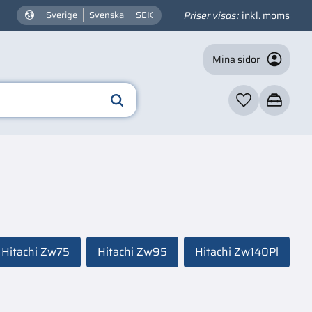
Priser visas
inkl. moms
Sverige
Svenska
SEK
Mina sidor
Favoriter
Kundvagn
Hitachi Zw75
Hitachi Zw95
Hitachi Zw140Pl