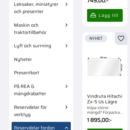
749,00
:-
Leksaker, miniatyrer
och presenter
Maskin och
traktortillbehör
NYHET
Lägg 
Lyft och surrning
Nyheter
Presentkort
På REA &
mängdrabatter
Vindruta Hitachi
Zx-5 Us Lägre
Reservdelar för
Köpa större
mängd? Förpackad
verktyg
om 1 st.
1 895,00
:-
Reservdelar fordon