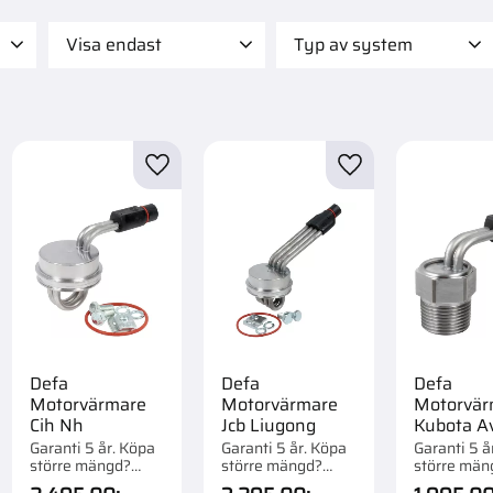
Visa endast
Typ av system
 295
Finns i lager
6
Filter
2
Kylsystem
3
till i favoriter
Lägg till i favoriter
Lägg till i favorite
Defa
Defa
Defa
Motorvärmare
Motorvärmare
Motorvär
Cih Nh
Jcb Liugong
Kubota A
Garanti 5 år. Köpa
Garanti 5 år. Köpa
Garanti 5 å
större mängd?
större mängd?
större män
Förpackad om 1/26
Förpackad om 1/16
Förpackad 