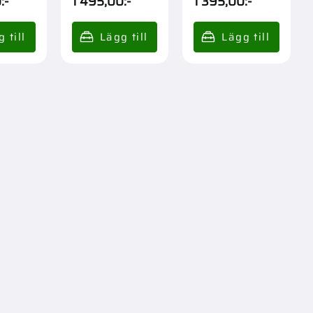
0
:-
1 495,00
:-
1 395,00
:-