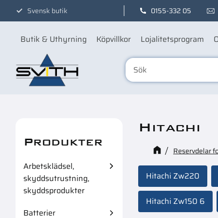
Svensk butik
0155-332 05
Butik & Uthyrning
Köpvillkor
Lojalitetsprogram
O
Hitachi
Produkter
Reservdelar f
Arbetsklädsel,
Hitachi Zw220
skyddsutrustning,
skyddsprodukter
Hitachi Zw150 6
Batterier