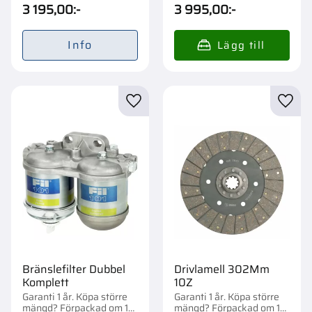
1/24 st.
3 195,00
:-
3 995,00
:-
Info
Lägg till i favoriter
Lägg t
Bränslefilter Dubbel
Drivlamell 302Mm
Komplett
10Z
Garanti 1 år. Köpa större
Garanti 1 år. Köpa större
mängd? Förpackad om 1
mängd? Förpackad om 1