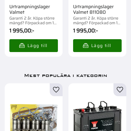
Urtrampningslager
Urtrampningslager
Valmet
Valmet 811080
Garanti 2 år. Köpa större
Garanti 2 år. Köpa större
mängd? Förpackad om 1
mängd? Förpackad om 1
st.
st.
1 995,00
:-
1 995,00
:-
Mest populära i kategorin