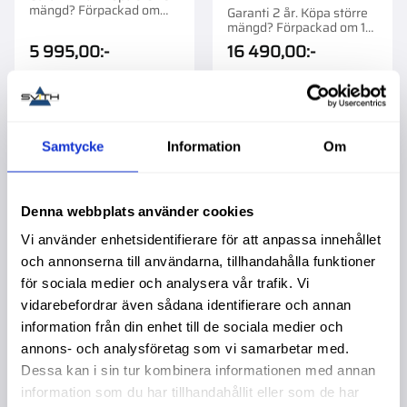
mängd? Förpackad om
Garanti 2 år. Köpa större
1/10 st.
mängd? Förpackad om 1
st.
5 995,00
:-
16 490,00
:-
Samtycke
Information
Om
Lägg till i favoriter
Lägg t
Denna webbplats använder cookies
Vi använder enhetsidentifierare för att anpassa innehållet
och annonserna till användarna, tillhandahålla funktioner
för sociala medier och analysera vår trafik. Vi
vidarebefordrar även sådana identifierare och annan
information från din enhet till de sociala medier och
annons- och analysföretag som vi samarbetar med.
Dessa kan i sin tur kombinera informationen med annan
Kullager 20X52X15
Motorsats Valmet
information som du har tillhandahållit eller som de har