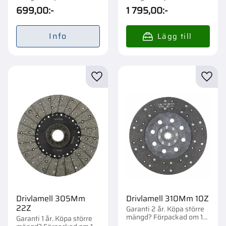
st.
st.
699,00
:-
1 795,00
:-
Info
Lägg till i favoriter
Lägg t
Drivlamell 305Mm
Drivlamell 310Mm 10Z
22Z
Garanti 2 år. Köpa större
mängd? Förpackad om 1
Garanti 1 år. Köpa större
st.