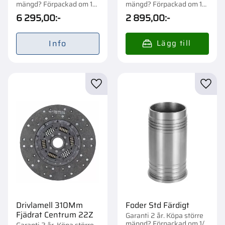
mängd? Förpackad om 1
mängd? Förpackad om 1
st.
st.
6 295,00
:-
2 895,00
:-
Info
Lägg till i favoriter
Lägg t
Drivlamell 310Mm
Foder Std Färdigt
Fjädrat Centrum 22Z
Garanti 2 år. Köpa större
mängd? Förpackad om 1/6
Garanti 2 år. Köpa större