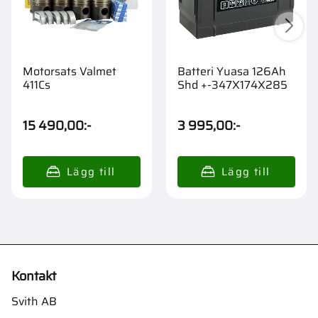
Motorsats Valmet
Batteri Yuasa 126Ah
411Cs
Shd +-347X174X285
15 490,00
:-
3 995,00
:-
Kontakt
Svith AB