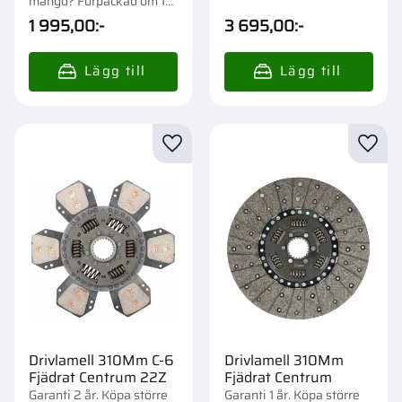
mängd? Förpackad om 1
st.
1 995,00
:-
3 695,00
:-
Lägg till i favoriter
Lägg t
Drivlamell 310Mm C-6
Drivlamell 310Mm
Fjädrat Centrum 22Z
Fjädrat Centrum
Garanti 2 år. Köpa större
Garanti 1 år. Köpa större