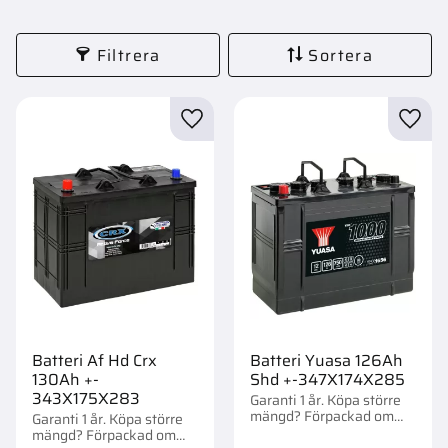
Filtrera
Sortera
Lägg till i favoriter
Lägg t
Batteri Af Hd Crx
Batteri Yuasa 126Ah
130Ah +-
Shd +-347X174X285
343X175X283
Garanti 1 år. Köpa större
mängd? Förpackad om
Garanti 1 år. Köpa större
1/24 st.
mängd? Förpackad om