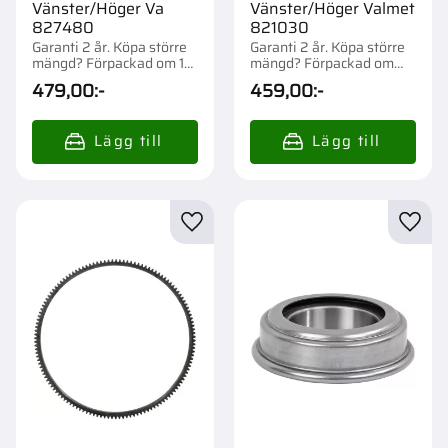
Vänster/Höger Va
Vänster/Höger Valmet
827480
821030
Garanti 2 år. Köpa större
Garanti 2 år. Köpa större
mängd? Förpackad om 1
mängd? Förpackad om
st.
1/200 st.
479,00
:-
459,00
:-
Lägg till i favoriter
Lägg t