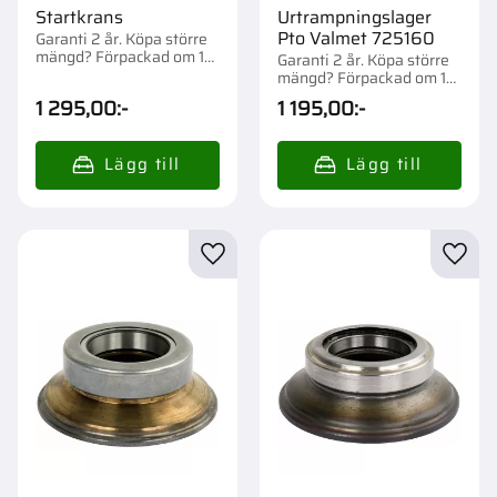
Startkrans
Urtrampningslager
Pto Valmet 725160
Garanti 2 år. Köpa större
mängd? Förpackad om 1
Garanti 2 år. Köpa större
st.
mängd? Förpackad om 1
st.
1 295,00
:-
1 195,00
:-
Lägg till i favoriter
Lägg t