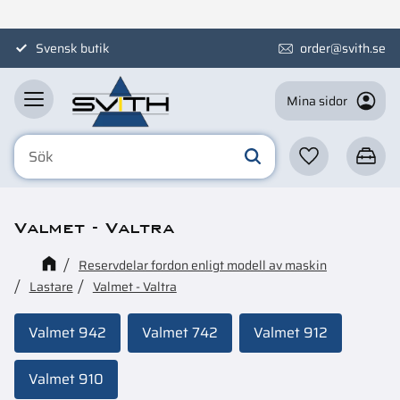
Meny
Svensk butik
order@svith.se
Mina sidor
Favoriter
Kundva
Valmet - Valtra
Reservdelar fordon enligt modell av maskin
Lastare
Valmet - Valtra
Valmet 942
Valmet 742
Valmet 912
Valmet 910