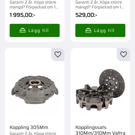
Garanti 2 år. Köpa större
Garanti 2 år. Köpa större
mängd? Förpackad om 1
mängd? Förpackad om 1
st.
st.
1 995,00
:-
529,00
:-
Lägg till i favoriter
Lägg t
Koppling 305Mm
Kopplingssats
310Mm/310Mm Valtra
Garanti 2 år. Köpa större