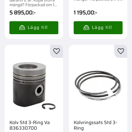
st.
mängd? Förpackad om 1
st.
5 895,00
:-
1 195,00
:-
Lägg till i favoriter
Lägg t
Kolv Std 3-Ring Va
Kolvringssats Std 3-
836330700
Ring