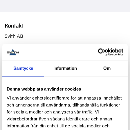
Kontakt
Svith AB
Telefon:
0155-332 05
E-post:
order@svith.se
Oscarsbergsvägen 11
Samtycke
Information
Om
611 39 Nyköping
Org.nr: 559106-6112
Denna webbplats använder cookies
Följ oss
Vi använder enhetsidentifierare för att anpassa innehållet
och annonserna till användarna, tillhandahålla funktioner
för sociala medier och analysera vår trafik. Vi
vidarebefordrar även sådana identifierare och annan
Butik
information från din enhet till de sociala medier och