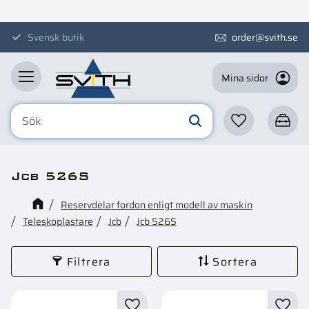
Meny
Svensk butik
order@svith.se
Mina sidor
Favoriter
Kundva
Jcb 526S
Reservdelar fordon enligt modell av maskin
Teleskoplastare
Jcb
Jcb 526S
Filtrera
Sortera