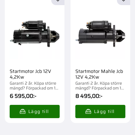
Lägg till i favoriter
Lägg t
Startmotor Jcb 12V
Startmotor Mahle Jcb
4,2Kw
12V 4,2Kw
Garanti 2 år. Köpa större
Garanti 2 år. Köpa större
mängd? Förpackad om 1
mängd? Förpackad om 1
st.
st.
6 595,00
:-
8 495,00
:-