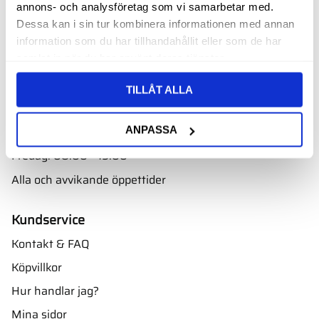
annons- och analysföretag som vi samarbetar med.
Välkommen till vår butik i Nyköping bara ett par minuter
Dessa kan i sin tur kombinera informationen med annan
från E4. Ta avfarten mot Skavsta flygplats.
information som du har tillhandahållit eller som de har
Adress:
samlat in när du har använt deras tjänster.
Oscarsbergsvägen 11
611 39 Nyköping
TILLÅT ALLA
Öppettider
ANPASSA
Måndag - torsdag: 08.00 - 16.00
Fredag: 08.00 - 15.00
Alla och avvikande öppettider
Kundservice
Kontakt & FAQ
Köpvillkor
Hur handlar jag?
Mina sidor