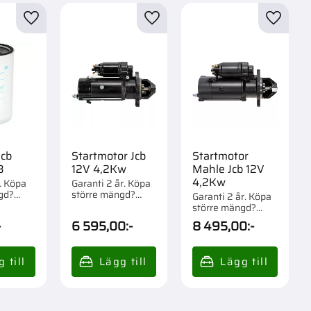
r
Lägg till i favoriter
Lägg till i favoriter
Lägg til
Jcb
Startmotor Jcb
Startmotor
3
12V 4,2Kw
Mahle Jcb 12V
4,2Kw
r. Köpa
Garanti 2 år. Köpa
gd?
större mängd?
Garanti 2 år. Köpa
om 1/12
Förpackad om 1 st.
större mängd?
Förpackad om 1 st.
-
6 595,00
:-
8 495,00
:-