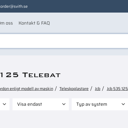
order@svith.se
m oss
Kontakt & FAQ
125 Telebat
ordon enligt modell av maskin
Teleskoplastare
Jcb
Jcb 535 125
Visa endast
Typ av system
 495
Finns i lager
6
Elsystem
2
Filter
3