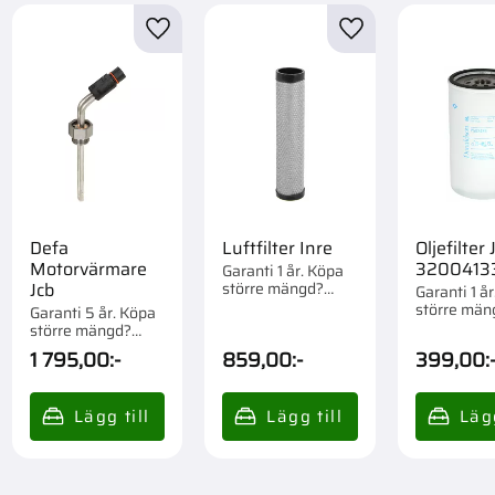
Kylsystem
1
till i favoriter
Lägg till i favoriter
Lägg till i favorite
Defa
Luftfilter Inre
Oljefilter 
Motorvärmare
3200413
Garanti 1 år. Köpa
större mängd?
Jcb
Garanti 1 å
Förpackad om 1 st.
större män
Garanti 5 år. Köpa
Förpackad 
större mängd?
st.
Förpackad om 1 st.
1 795,00
:-
859,00
:-
399,00
: