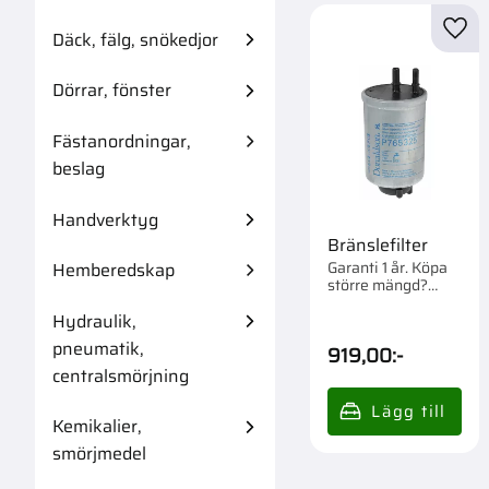
Däck, fälg, snökedjor
Lägg 
Dörrar, fönster
Fästanordningar,
beslag
Handverktyg
Bränslefilter
Garanti 1 år. Köpa
Hemberedskap
större mängd?
Förpackad om 1/12
Hydraulik,
st.
pneumatik,
919,00
:-
centralsmörjning
Kemikalier,
smörjmedel