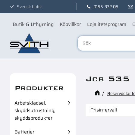
Svensk butik
0155-332 05
Butik & Uthyrning
Köpvillkor
Lojalitetsprogram
O
Jcb 535 
Produkter
Reservdelar f
Arbetsklädsel,
Prisintervall
skyddsutrustning,
skyddsprodukter
399
8
Batterier