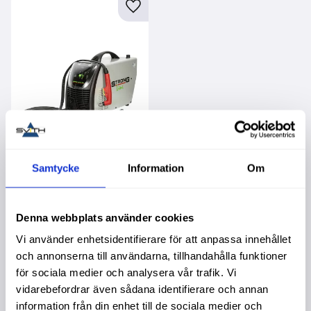
Lägg till i favoriter
Samtycke
Information
Om
Plasmaskärare Strong
Cut 65 Cnc
Garanti 2 år. Köpa större
mängd? Förpackad om 1
Denna webbplats använder cookies
st.
21 390,00
:-
Vi använder enhetsidentifierare för att anpassa innehållet
och annonserna till användarna, tillhandahålla funktioner
Info
för sociala medier och analysera vår trafik. Vi
vidarebefordrar även sådana identifierare och annan
information från din enhet till de sociala medier och