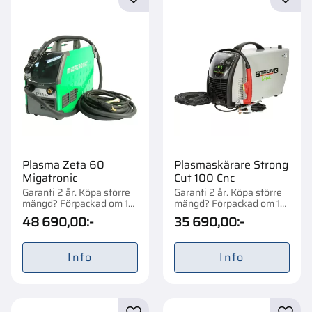
Lägg till i favoriter
Lägg t
Plasma Zeta 60
Plasmaskärare Strong
Migatronic
Cut 100 Cnc
Garanti 2 år. Köpa större
Garanti 2 år. Köpa större
mängd? Förpackad om 1
mängd? Förpackad om 1
st.
st.
48 690,00
:-
35 690,00
:-
Info
Info