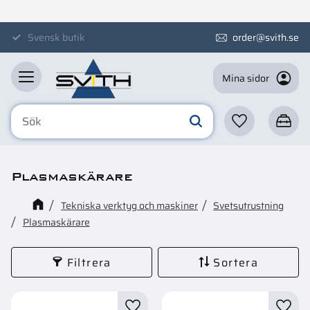
Meny
Svensk butik
order@svith.se
Mina sidor
Favoriter
Kundva
Plasmaskärare
Tekniska verktyg och maskiner
Svetsutrustning
Plasmaskärare
Filtrera
Sortera