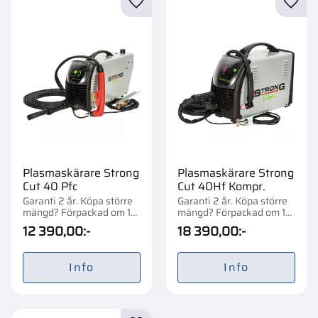
Lägg till i favoriter
Lägg t
Plasmaskärare Strong
Plasmaskärare Strong
Cut 40 Pfc
Cut 40Hf Kompr.
Garanti 2 år. Köpa större
Garanti 2 år. Köpa större
mängd? Förpackad om 1
mängd? Förpackad om 1
st.
st.
12 390,00
:-
18 390,00
:-
Info
Info