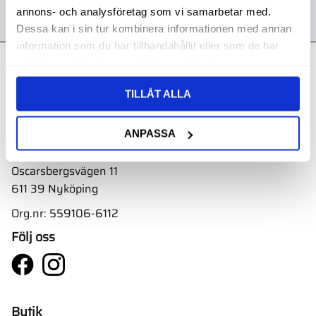
annons- och analysföretag som vi samarbetar med.
Dessa kan i sin tur kombinera informationen med annan
information som du har tillhandahållit eller som de har
samlat in när du har använt deras tjänster.
Kontakt
TILLÅT ALLA
Svith AB
Telefon:
0155-332 05
ANPASSA
E-post:
order@svith.se
Oscarsbergsvägen 11
611 39 Nyköping
Org.nr: 559106-6112
Följ oss
Butik