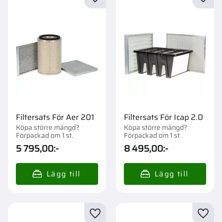
Lägg till i favoriter
Lägg t
Filtersats För Aer 201
Filtersats För Icap 2.0
Köpa större mängd?
Köpa större mängd?
Förpackad om 1 st.
Förpackad om 1 st.
5 795,00
:-
8 495,00
:-
Lägg till i favoriter
Lägg t