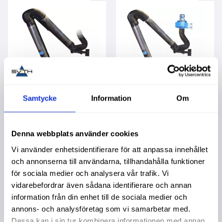
Samtycke
Information
Om
Svetsutsugsarm
Utsugsarm svets med
L=4m 150mm
fläkt
18 999,00
:-
43 799,00
:-
Denna webbplats använder cookies
Vi använder enhetsidentifierare för att anpassa innehållet
och annonserna till användarna, tillhandahålla funktioner
för sociala medier och analysera vår trafik. Vi
vidarebefordrar även sådana identifierare och annan
information från din enhet till de sociala medier och
Lägg till i favoriter
annons- och analysföretag som vi samarbetar med.
Dessa kan i sin tur kombinera informationen med annan