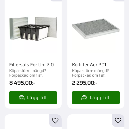
Filtersats För Uni 2.0
Kolfilter Aer 201
Köpa större mängd?
Köpa större mängd?
Förpackad om 1 st.
Förpackad om 1 st.
8 495,00
:-
2 295,00
:-
Lägg till i favoriter
Lägg t