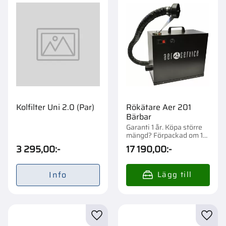
Kolfilter Uni 2.0 (Par)
Rökätare Aer 201
Bärbar
Garanti 1 år. Köpa större
mängd? Förpackad om 1
st.
3 295,00
:-
17 190,00
:-
Info
Lägg till i favoriter
Lägg t