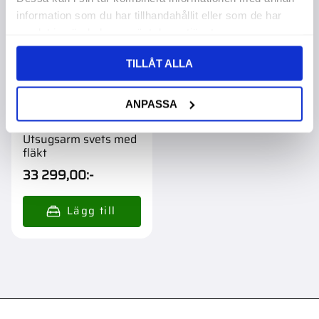
information som du har tillhandahållit eller som de har
samlat in när du har använt deras tjänster.
TILLÅT ALLA
ANPASSA
Utsugsarm svets med
fläkt
33 299,00
:-