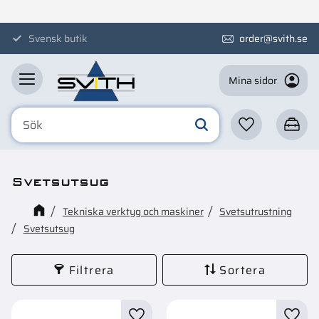
Meny
Svensk butik
order@svith.se
Mina sidor
Favoriter
Kundva
Svetsutsug
Tekniska verktyg och maskiner
Svetsutrustning
Svetsutsug
Filtrera
Sortera