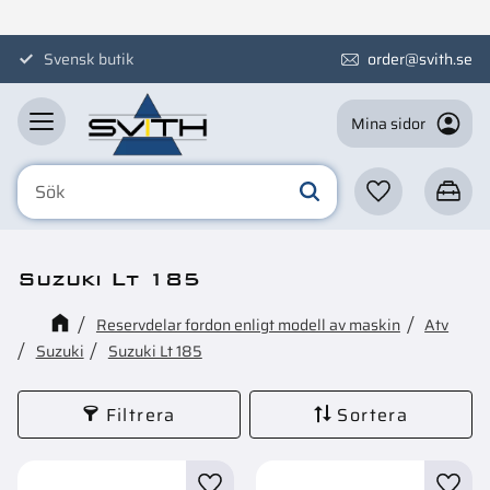
Meny
Svensk butik
order@svith.se
Mina sidor
Favoriter
Kundva
Suzuki Lt 185
Reservdelar fordon enligt modell av maskin
Atv
Suzuki
Suzuki Lt 185
Filtrera
Sortera