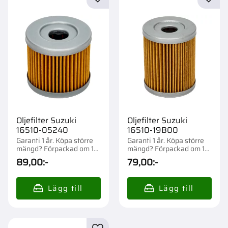
Lägg till i favoriter
Lägg t
Oljefilter Suzuki
Oljefilter Suzuki
16510-05240
16510-19B00
Garanti 1 år. Köpa större
Garanti 1 år. Köpa större
mängd? Förpackad om 1
mängd? Förpackad om 1
st.
st.
89,00
:-
79,00
:-