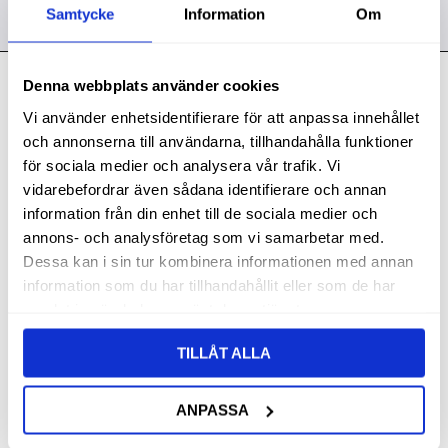
Samtycke
Information
Om
Denna webbplats använder cookies
Kontakt
Vi använder enhetsidentifierare för att anpassa innehållet
Svith AB
och annonserna till användarna, tillhandahålla funktioner
Telefon:
0155-332 05
för sociala medier och analysera vår trafik. Vi
vidarebefordrar även sådana identifierare och annan
E-post:
order@svith.se
information från din enhet till de sociala medier och
Oscarsbergsvägen 11
annons- och analysföretag som vi samarbetar med.
611 39 Nyköping
Dessa kan i sin tur kombinera informationen med annan
information som du har tillhandahållit eller som de har
Org.nr: 559106-6112
samlat in när du har använt deras tjänster.
Följ oss
TILLÅT ALLA
ANPASSA
Butik