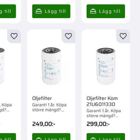
r
Lägg till i favoriter
Lägg till i favoriter
Lägg til
Oljefilter
Oljefilter Kom
21U6011330
r. Köpa
Garanti 1 år. Köpa
gd?
större mängd?
Garanti 1 år. Köpa
om 1/6
Förpackad om 1/12
större mängd?
st.
Förpackad om 1/12
-
249,00
:-
299,00
:-
st.