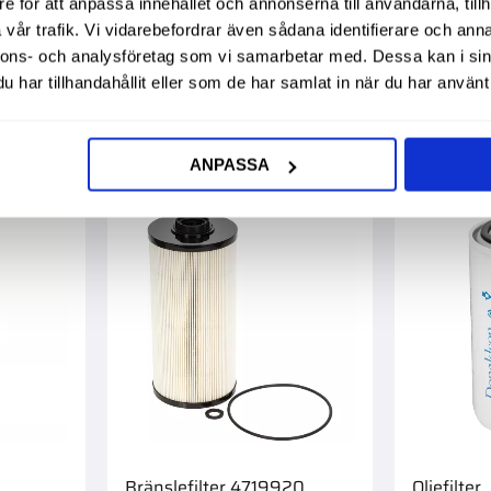
e för att anpassa innehållet och annonserna till användarna, tillh
vår trafik. Vi vidarebefordrar även sådana identifierare och anna
nnons- och analysföretag som vi samarbetar med. Dessa kan i sin
har tillhandahållit eller som de har samlat in när du har använt 
Mest populära i ka
ANPASSA
Bränslefilter 4719920
Oljefilter