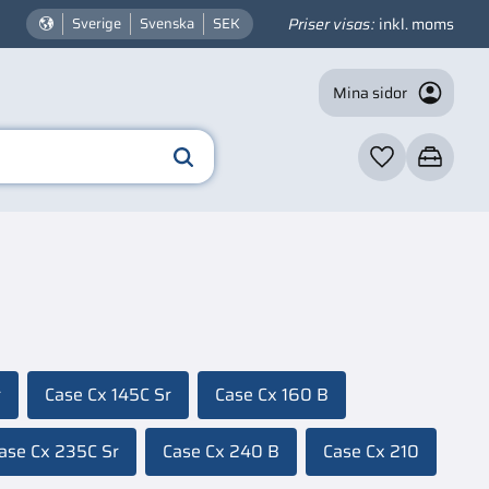
Priser visas
inkl. moms
Sverige
Svenska
SEK
Mina sidor
Favoriter
Kundvagn
r
Case Cx 145C Sr
Case Cx 160 B
ase Cx 235C Sr
Case Cx 240 B
Case Cx 210