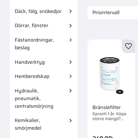
Däck, fälg, snökedjor
Prisintervall
249
6
Dörrar, fönster
Fästanordningar,
beslag
Lägg 
Handverktyg
Hemberedskap
Hydraulik,
pneumatik,
centralsmörjning
Bränslefilter
Garanti 1 år. Köpa
större mängd?
Kemikalier,
Förpackad om 1/12
smörjmedel
st.