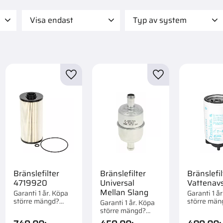
Visa endast
Typ av system
 595
Finns i lager
18
Elsystem
1
Filter
18
till i favoriter
Lägg till i favoriter
Lägg till i favorite
Bränslefilter
Bränslefilter
Bränslefil
4719920
Universal
Vattenavs
Mellan Slang
Garanti 1 år. Köpa
Garanti 1 å
större mängd?
större män
Garanti 1 år. Köpa
Förpackad om 1 st.
Förpackad 
större mängd?
st.
Förpackad om 1 st.