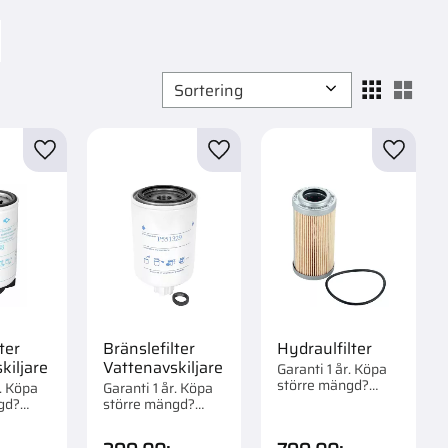
Välj sortering
Välj
r
Lägg till i favoriter
Lägg till i favoriter
Lägg til
ter
Bränslefilter
Hydraulfilter
kiljare
Vattenavskiljare
Garanti 1 år. Köpa
större mängd?
r. Köpa
Garanti 1 år. Köpa
Förpackad om 1/12
gd?
större mängd?
st.
om 1/12
Förpackad om 1/12
st.