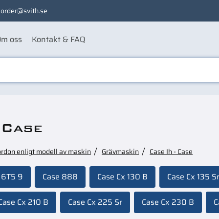
order@svith.se
m oss
Kontakt & FAQ
 Case
ordon enligt modell av maskin
Grävmaskin
Case Ih - Case
 6T5 9
Case 888
Case Cx 130 B
Case Cx 135 S
Case Cx 210 B
Case Cx 225 Sr
Case Cx 230 B
C