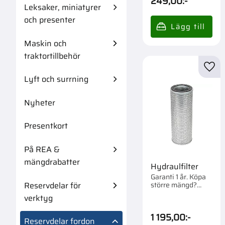
249,00
:-
Leksaker, miniatyrer
och presenter
Maskin och
traktortillbehör
Lägg 
Lyft och surrning
Nyheter
Presentkort
På REA &
mängdrabatter
Hydraulfilter
Garanti 1 år. Köpa
Reservdelar för
större mängd?
Förpackad om 1 st.
verktyg
1 195,00
:-
Reservdelar fordon