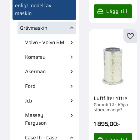
enligt modell av
maskin
Grävmaskin
Lägg 
Volvo - Volvo BM
Komatsu
Akerman
Ford
Luftfilter Yttre
Jcb
Garanti 1 år. Köpa
större mängd?
Förpackad om 1 st.
Massey
Ferguson
1 895,00
:-
Case Ih - Case