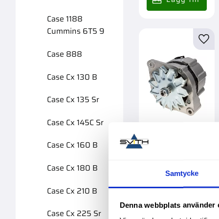
Case 1188
Cummins 6T5 9
Lägg 
Case 888
Case Cx 130 B
Case Cx 135 Sr
Case Cx 145C Sr
Växelströmsgen
Case Cx 160 B
erator Mahle
50A 24V Case
Garanti 2 år. Köpa
Case Cx 180 B
större mängd?
Samtycke
Förpackad om 1 st.
6 595,00
:-
Case Cx 210 B
Denna webbplats använder 
Case Cx 225 Sr