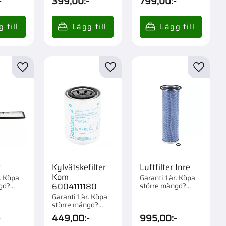
-
399,00
:-
799,00
:-
r
Lägg till i favoriter
Lägg till i favoriter
Lägg til
r
Kylvätskefilter
Luftfilter Inre
Kom
r. Köpa
Garanti 1 år. Köpa
gd?
större mängd?
6004111180
m 1 st.
Förpackad om 1 st.
Garanti 1 år. Köpa
större mängd?
Förpackad om 1/12
-
449,00
:-
995,00
:-
st.