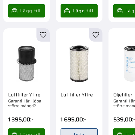
till i favoriter
Lägg till i favoriter
Lägg till i favorite
Luftfilter Yttre
Luftfilter Yttre
Oljefilter
Garanti 1 år. Köpa
Garanti 1 å
större mängd?
större män
Förpackad om 1 st.
Förpackad 
st.
1 395,00
:-
1 695,00
:-
539,00
:
Info