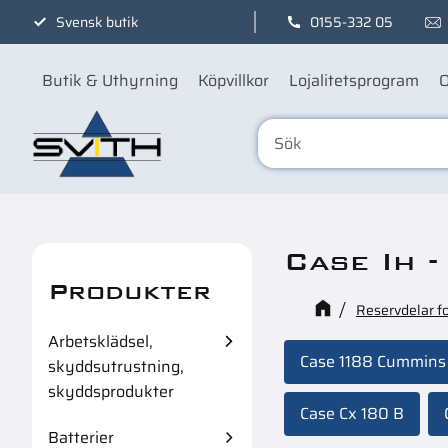
Svensk butik
0155-332 05
Butik & Uthyrning
Köpvillkor
Lojalitetsprogram
O
Case Ih -
Produkter
Reservdelar f
Arbetsklädsel,
Case 1188 Cummins
skyddsutrustning,
skyddsprodukter
Case Cx 180 B
Batterier