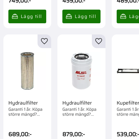
749,00
:-
459,00
:-
489,00
:
till i favoriter
Lägg till i favoriter
Lägg till i favorite
Hydraulfilter
Hydraulfilter
Kupefilte
Garanti 1 år. Köpa
Garanti 1 år. Köpa
Garanti 1 å
större mängd?
större mängd?
större män
Förpackad om 1 st.
Förpackad om 1 st.
Förpackad o
689,00
:-
879,00
:-
539,00
: