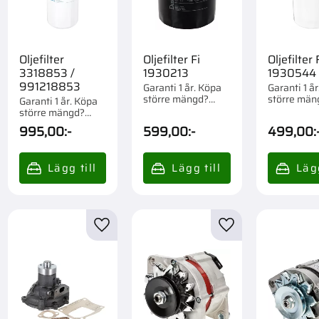
Oljefilter
Oljefilter Fi
Oljefilter 
3318853 /
1930213
1930544
991218853
Garanti 1 år. Köpa
Garanti 1 å
större mängd?
större män
Garanti 1 år. Köpa
Förpackad om 1/12
Förpackad 
större mängd?
st.
st.
Förpackad om 1/6
995,00
:-
599,00
:-
499,00
:
st.
till i favoriter
Lägg till i favoriter
Lägg till i favorite