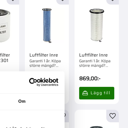
r
Lägg till i favoriter
Lägg till i favoriter
Lägg til
ilter
Luftfilter Inre
Luftfilter Inre
2301
Garanti 1 år. Köpa
Garanti 1 år. Köpa
större mängd?
större mängd?
Förpackad om 1 st.
Förpackad om 1 st.
-
489,00
:-
869,00
:-
o
Om
r
Lägg till i favoriter
Lägg till i favoriter
Lägg til