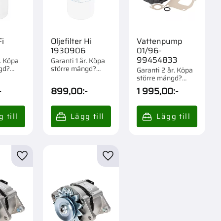
Fi
Oljefilter Hi
Vattenpump
1930906
01/96-
99454833
r. Köpa
Garanti 1 år. Köpa
gd?
större mängd?
Garanti 2 år. Köpa
om 1/12
Förpackad om 1 st.
större mängd?
Förpackad om 1 st.
-
899,00
:-
1 995,00
:-
r
Lägg till i favoriter
Lägg till i favoriter