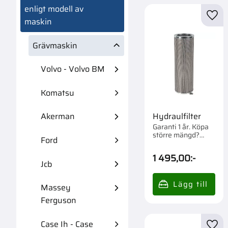
enligt modell av
Lägg 
maskin
Grävmaskin
Volvo - Volvo BM
Komatsu
Hydraulfilter
Akerman
Garanti 1 år. Köpa
större mängd?
Ford
Förpackad om 1 st.
1 495,00
:-
Jcb
Massey
Ferguson
Case Ih - Case