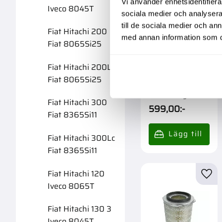
Vi använder enhetsidentifierar
Iveco 8045T
sociala medier och analysera 
till de sociala medier och a
Fiat Hitachi 200
med annan information som du 
Fiat 8065Si25
Fiat Hitachi 200Lc
Luftfilter Inre
Fiat 8065Si25
Garanti 1 år. Köpa
större mängd?
Fiat Hitachi 300
Förpackad om 1 st.
599,00
:-
Fiat 8365Si11
Fiat Hitachi 300Lc
Fiat 8365Si11
Fiat Hitachi 120
Lägg 
Iveco 8065T
Fiat Hitachi 130 3
Iveco 8045T