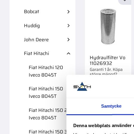
Lägg 
Bobcat
Huddig
John Deere
Fiat Hitachi
Hydraulfilter Vo
11026932
Fiat Hitachi 120
Garanti 1 år. Köpa
större mängd?
Iveco 8045T
Förpackad om 1 st.
1 595,00
:-
Fiat Hitachi 150
Iveco 8045T
Samtycke
Fiat Hitachi 150 2
Iveco 8045T
Lägg 
Denna webbplats använder 
Fiat Hitachi 150 3