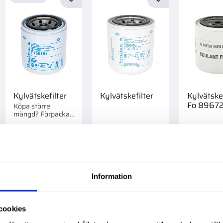
till i favoriter
Lägg till i favoriter
Lägg till i favorite
Kylvätskefilter
Kylvätskefilter
Kylvätskef
Fo 8967
Köpa större
mängd? Förpackad
om 1/12 st.
299,00
:-
299,00
:-
559,00
:
Info
Inf
Information
till i favoriter
Lägg till i favoriter
Lägg till i favorite
cookies