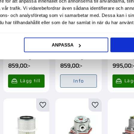
e för att anpassa innehållet och annonserna till användarna, tillh
vår trafik. Vi vidarebefordrar även sådana identifierare och anna
nnons- och analysföretag som vi samarbetar med. Dessa kan i sin
har tillhandahållit eller som de har samlat in när du har använt 
ANPASSA
Luftfilter Inre
Luftfilter Inre
Luftfilter
Garanti 1 år. Köpa
Garanti 1 år. Köpa
Garanti 1 å
större mängd?
större mängd?
större män
Förpackad om 1 st.
Förpackad om 1 st.
Förpackad o
859,00
:-
859,00
:-
995,00
:
Info
till i favoriter
Lägg till i favoriter
Lägg till i favorite