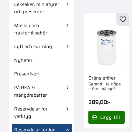
Leksaker, miniatyrer
och presenter
Lägg 
Maskin och
traktortillbehör
Lyft och surrning
Nyheter
Presentkort
Bränslefilter
Garanti 1 år. Köpa
På REA &
större mängd?
Förpackad om 1/8
mängdrabatter
st.
389,00
:-
Reservdelar för
verktyg
Reservdelar fordon