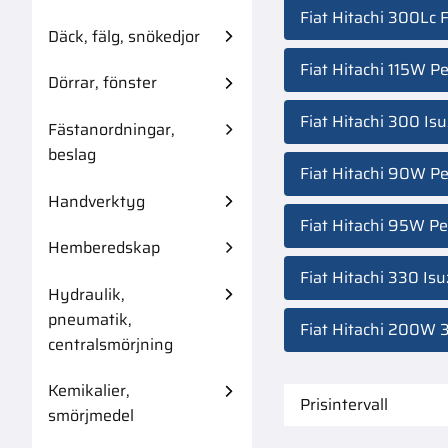
Fiat Hitachi 300Lc 
Däck, fälg, snökedjor
Fiat Hitachi 115W P
Dörrar, fönster
Fiat Hitachi 300 Is
Fästanordningar,
beslag
Fiat Hitachi 90W Pe
Handverktyg
Fiat Hitachi 95W Pe
Hemberedskap
Fiat Hitachi 330 Is
Hydraulik,
pneumatik,
Fiat Hitachi 200W 
centralsmörjning
Kemikalier,
Prisintervall
smörjmedel
229
8