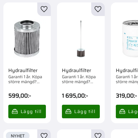
till i favoriter
Lägg till i favoriter
Lägg till i favorite
Hydraulfilter
Hydraulfilter
Hydraulfi
Garanti 1 år. Köpa
Garanti 1 år. Köpa
Garanti 1 å
större mängd?
större mängd?
större män
Förpackad om 1 st.
Förpackad om 1 st.
Förpackad 
st.
599,00
:-
1 695,00
:-
319,00
:-
NYHET