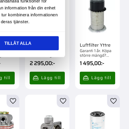
andahålla funktioner för
n information från din enhet
 tur kombinera informationen
deras tjänster.
TILLÅT ALLA
 Yttre
Luftfilter Yttre
Luftfilter Yttre
r. Köpa
Garanti 1 år. Köpa
Garanti 1 år. Köpa
gd?
större mängd?
större mängd?
m 1 st.
Förpackad om 1 st.
Förpackad om 1 st.
-
2 295,00
:-
1 495,00
:-
r
Lägg till i favoriter
Lägg till i favoriter
Lägg til