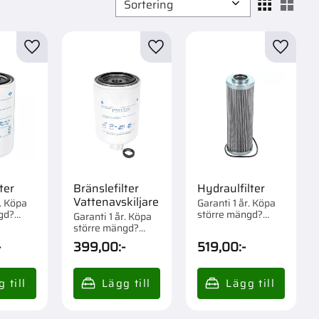
Välj sortering
Välj
r
Lägg till i favoriter
Lägg till i favoriter
Lägg til
ter
Bränslefilter
Hydraulfilter
Vattenavskiljare
r. Köpa
Garanti 1 år. Köpa
gd?
större mängd?
Garanti 1 år. Köpa
om 1/12
Förpackad om 1/1
större mängd?
st.
Förpackad om 1/12
-
399,00
:-
519,00
:-
st.