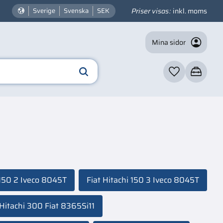
Priser visas
inkl. moms
Sverige
Svenska
SEK
Mina sidor
Favoriter
Kundvagn
 150 2 Iveco 8045T
Fiat Hitachi 150 3 Iveco 8045T
 Hitachi 300 Fiat 8365Si11