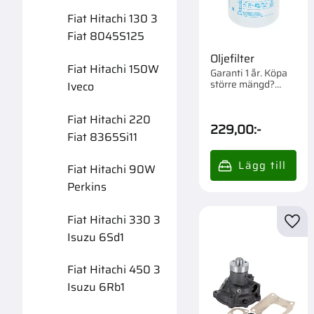
Fiat Hitachi 130 3
Fiat 8045S125
Oljefilter
Fiat Hitachi 150W
Garanti 1 år. Köpa
större mängd?
Iveco
Förpackad om
1/12/576 st.
Fiat Hitachi 220
229,00
:-
Fiat 8365Si11
Fiat Hitachi 90W
Perkins
Fiat Hitachi 330 3
Lägg 
Isuzu 6Sd1
Fiat Hitachi 450 3
Isuzu 6Rb1