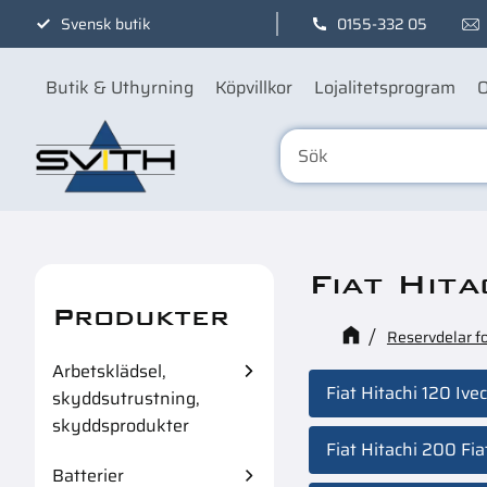
Svensk butik
0155-332 05
Butik & Uthyrning
Köpvillkor
Lojalitetsprogram
O
Fiat Hita
Produkter
Reservdelar f
Arbetsklädsel,
Fiat Hitachi 120 Iv
skyddsutrustning,
skyddsprodukter
Fiat Hitachi 200 Fi
Batterier