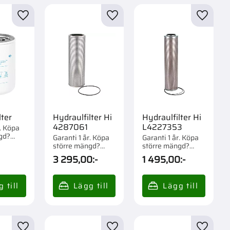
r
Lägg till i favoriter
Lägg till i favoriter
Lägg til
lter
Hydraulfilter Hi
Hydraulfilter Hi
4287061
L4227353
r. Köpa
gd?
Garanti 1 år. Köpa
Garanti 1 år. Köpa
om 1/12
större mängd?
större mängd?
Förpackad om 1 st.
Förpackad om 1 st.
3 295,00
:-
1 495,00
:-