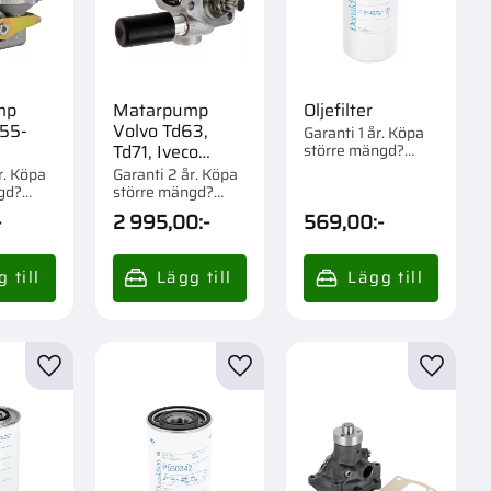
mp
Matarpump
Oljefilter
55-
Volvo Td63,
Garanti 1 år. Köpa
större mängd?
Td71, Iveco
Förpackad om 1/6
8365
r. Köpa
Garanti 2 år. Köpa
st.
gd?
större mängd?
m 1 st.
Förpackad om 1 st.
-
2 995,00
:-
569,00
:-
r
Lägg till i favoriter
Lägg till i favoriter
Lägg til