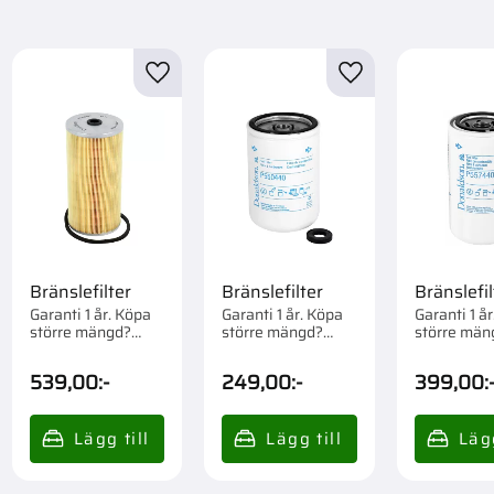
Elsystem
3
Filter
31
till i favoriter
Lägg till i favoriter
Lägg till i favorite
Kylsystem
3
Bränslefilter
Bränslefilter
Bränslefil
Garanti 1 år. Köpa
Garanti 1 år. Köpa
Garanti 1 å
större mängd?
större mängd?
större män
Förpackad om 1/6
Förpackad om 1/12
Förpackad 
st.
st.
st.
539,00
:-
249,00
:-
399,00
: