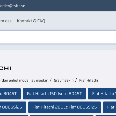
order@svith.se
m oss
Kontakt & FAQ
chi
ordon enligt modell av maskin
Grävmaskin
Fiat Hitachi
eco 8045T
Fiat Hitachi 150 Iveco 8045T
Fiat Hitachi
at 8065Si25
Fiat Hitachi 200Lc Fiat 8065Si25
Fiat