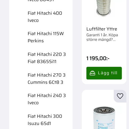
Fiat Hitachi 400
Iveco
Luftfilter Yttre
Fiat Hitachi 115W
Garanti 1 år. Köpa
större mängd?
Perkins
Förpackad om 1 st.
Fiat Hitachi 220 3
1 195,00
:-
Fiat 8365Si11
Fiat Hitachi 270 3
Cummins 6Ct8 3
Fiat Hitachi 240 3
Lägg 
Iveco
Fiat Hitachi 300
Isuzu 6Sd1