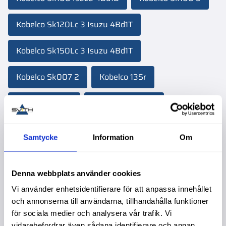
Kobelco Sk120Lc 3 Isuzu 4Bd1T
Kobelco Sk150Lc 3 Isuzu 4Bd1T
Kobelco Sk007 2
Kobelco 13Sr
Kobelco Sk007
Kobelco Sk16Msr
Kobelco K905 Isuzu 6Bb1
Samtycke
Information
Om
Kobelco K905Lc Isuzu 6Bb1
Kobelco Sk042 1
Denna webbplats använder cookies
Kobelco 80Cr
Kobelco 80Cs
Vi använder enhetsidentifierare för att anpassa innehållet
och annonserna till användarna, tillhandahålla funktioner
Kobelco Sk120Lc Isuzu 4Db1T
för sociala medier och analysera vår trafik. Vi
vidarebefordrar även sådana identifierare och annan