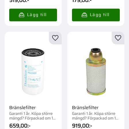
519,00
:-
179,00
:-
Lägg till i favoriter
Lägg t
Bränslefilter
Bränslefilter
Garanti 1 år. Köpa större
Garanti 1 år. Köpa större
mängd? Förpackad om 1
mängd? Förpackad om 1
st.
st.
659,00
:-
919,00
:-