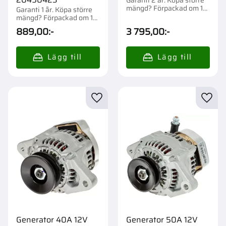
Garanti 2 år. Köpa större
mängd? Förpackad om 1
Garanti 1 år. Köpa större
st.
mängd? Förpackad om 1
st.
889,00
:-
3 795,00
:-
Lägg till i favoriter
Lägg t
Generator 40A 12V
Generator 50A 12V