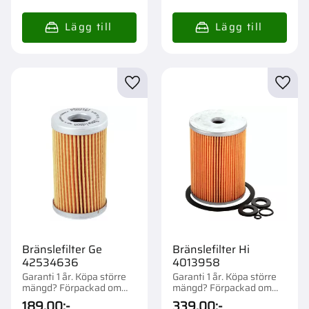
Lägg till i favoriter
Lägg t
Bränslefilter Ge
Bränslefilter Hi
42534636
4013958
Garanti 1 år. Köpa större
Garanti 1 år. Köpa större
mängd? Förpackad om
mängd? Förpackad om
1/12 st.
1/12 st.
189,00
:-
339,00
:-