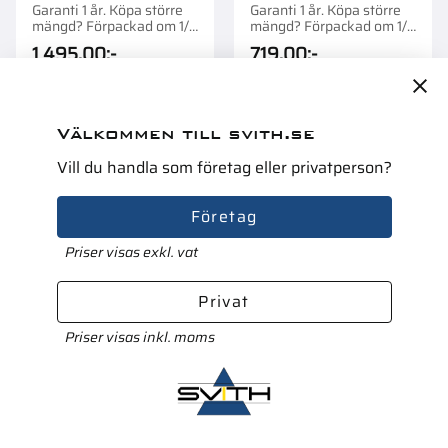
Garanti 1 år. Köpa större
Garanti 1 år. Köpa större
mängd? Förpackad om 1/6
mängd? Förpackad om 1/1
st.
st.
1 495,00
:-
719,00
:-
Välkommen till svith.se
Vill du handla som företag eller privatperson?
Lägg till i favoriter
Lägg t
Företag
Priser visas exkl. vat
Privat
Priser visas inkl. moms
Luftfilter Inre
Luftfilter Inre
Garanti 1 år. Köpa större
Garanti 1 år. Köpa större