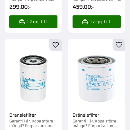
1/12 st.
st.
299,00
:-
459,00
:-
Lägg till i favoriter
Lägg t
Bränslefilter
Bränslefilter
Garanti 1 år. Köpa större
Garanti 1 år. Köpa större
mängd? Förpackad om
mängd? Förpackad om