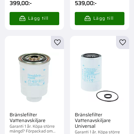
399,00
:-
539,00
:-
Lägg till i favoriter
Lägg t
Bränslefilter
Bränslefilter
Vattenavskiljare
Vattenavskiljare
Universal
Garanti 1 år. Köpa större
mängd? Förpackad om
Garanti 1 år. Köpa större