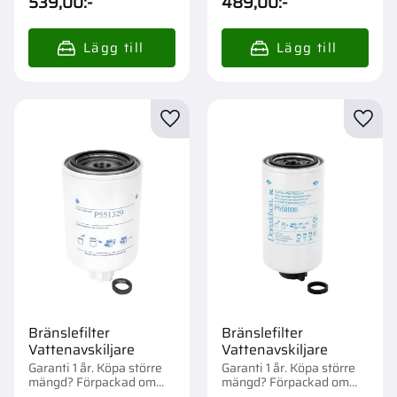
539,00
:-
489,00
:-
Lägg till i favoriter
Lägg t
Bränslefilter
Bränslefilter
Vattenavskiljare
Vattenavskiljare
Garanti 1 år. Köpa större
Garanti 1 år. Köpa större
mängd? Förpackad om
mängd? Förpackad om
1/12 st.
1/12 st.