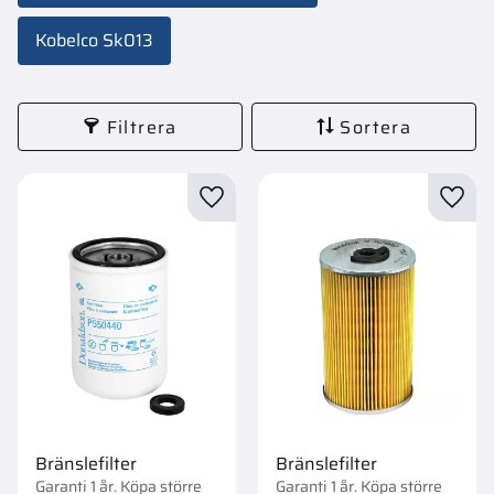
Kobelco Sk013
Filtrera
Sortera
Lägg till i favoriter
Lägg t
Bränslefilter
Bränslefilter
Garanti 1 år. Köpa större
Garanti 1 år. Köpa större