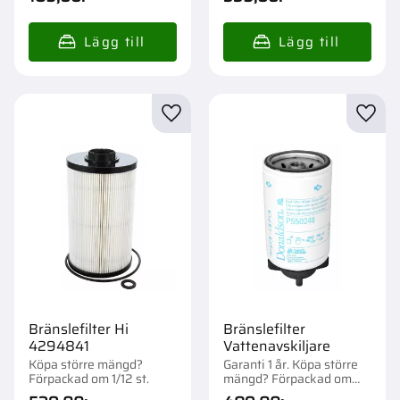
Lägg till i favoriter
Lägg t
Bränslefilter Hi
Bränslefilter
4294841
Vattenavskiljare
Köpa större mängd?
Garanti 1 år. Köpa större
Förpackad om 1/12 st.
mängd? Förpackad om
1/12 st.