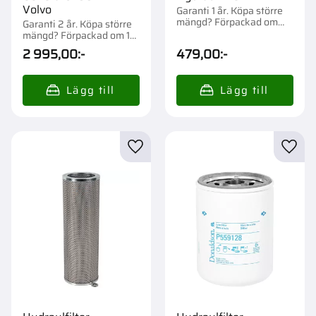
Volvo
Garanti 1 år. Köpa större
mängd? Förpackad om
Garanti 2 år. Köpa större
1/12 st.
mängd? Förpackad om 1
st.
2 995,00
:-
479,00
:-
Lägg till i favoriter
Lägg t