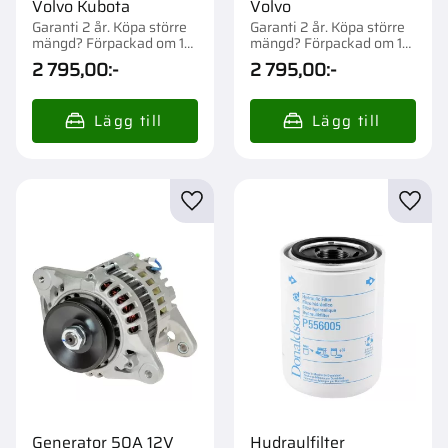
Volvo Kubota
Volvo
Garanti 2 år. Köpa större
Garanti 2 år. Köpa större
mängd? Förpackad om 1
mängd? Förpackad om 1
st.
st.
2 795,00
:-
2 795,00
:-
Lägg till i favoriter
Lägg t
Generator 50A 12V
Hydraulfilter