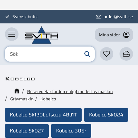
Meny
Svensk butik
Lättillgänglig kundservice
order@svith.se
Mina sidor
Favoriter
Kundva
Kobelco
Reservdelar fordon enligt modell av maskin
Grävmaskin
Kobelco
Kobelco Sk120Lc Isuzu 4Bd1T
Kobelco Sk024
Kobelco Sk027
Kobelco 30Sr