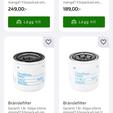
mängd? Förpackad om
mängd? Förpackad om
1/12 st.
1/12 st.
249,00
:-
189,00
:-
Lägg till i favoriter
Lägg t
Bränslefilter
Bränslefilter
Garanti 1 år. Köpa större
Garanti 1 år. Köpa större
mängd? Förpackad om
mängd? Förpackad om 1/6