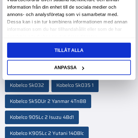
Kobelco Sk60 2 Isuzu 4Jb1
Kobelco Sk03 2
information från din enhet till de sociala medier och
annons- och analysföretag som vi samarbetar med.
Kobelco Sk60 4 Isuzu 4Jb1
Kobelco Sk04
Dessa kan i sin tur kombinera informationen med annan
information som du har tillhandahållit eller som de har
Kobelco K916Lc 2 Mitsubishi 6D22Tc
samlat in när du har använt deras tjänster.
TILLÅT ALLA
Kobelco Sk400Lc 3 Mitsubishi 6D22Tc
ANPASSA
Kobelco Sk400Lc 4 Mitsubishi 6D22Tc
Kobelco Sk032
Kobelco Sk035 1
Kobelco Sk50Ur 2 Yanmar 4Tn88
Kobelco 905Lc 2 Isuzu 4Bd1
Kobelco K905Lc 2 Yutani 140Blc