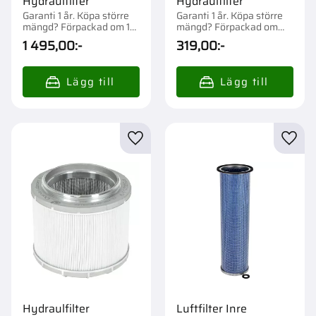
Hydraulfilter
Hydraulfilter
Garanti 1 år. Köpa större
Garanti 1 år. Köpa större
mängd? Förpackad om 1
mängd? Förpackad om
st.
1/12 st.
1 495,00
:-
319,00
:-
Lägg till i favoriter
Lägg t
Hydraulfilter
Luftfilter Inre