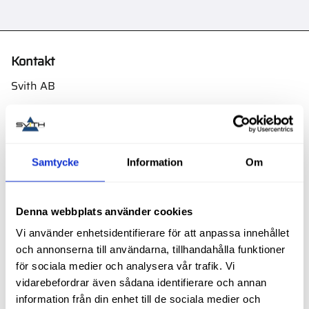
Kontakt
Svith AB
Telefon:
0155-332 05
E-post:
order@svith.se
Oscarsbergsvägen 11
Samtycke
Information
Om
611 39 Nyköping
Org.nr: 559106-6112
Denna webbplats använder cookies
Följ oss
Vi använder enhetsidentifierare för att anpassa innehållet
och annonserna till användarna, tillhandahålla funktioner
för sociala medier och analysera vår trafik. Vi
vidarebefordrar även sådana identifierare och annan
Butik
information från din enhet till de sociala medier och