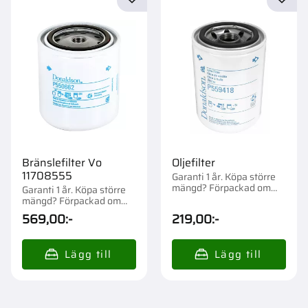
Lägg till i favoriter
Lägg t
Bränslefilter Vo
Oljefilter
11708555
Garanti 1 år. Köpa större
mängd? Förpackad om
Garanti 1 år. Köpa större
1/12/576 st.
mängd? Förpackad om
1/12 st.
569,00
:-
219,00
:-