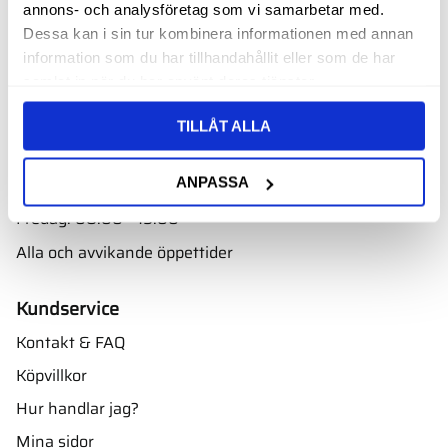
annons- och analysföretag som vi samarbetar med.
Välkommen till vår butik i Nyköping bara ett par minuter
Dessa kan i sin tur kombinera informationen med annan
från E4. Ta avfarten mot Skavsta flygplats.
information som du har tillhandahållit eller som de har
Adress:
samlat in när du har använt deras tjänster.
Oscarsbergsvägen 11
611 39 Nyköping
TILLÅT ALLA
Öppettider
ANPASSA
Måndag - torsdag: 08.00 - 16.00
Fredag: 08.00 - 15.00
Alla och avvikande öppettider
Kundservice
Kontakt & FAQ
Köpvillkor
Hur handlar jag?
Mina sidor