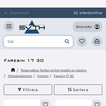
Meny
Svensk butik
order@svith.se
Mina sidor
Favoriter
Kundva
Faresin 17 30
Reservdelar fordon enligt modell av maskin
Teleskoplastare
Faresin
Faresin 17 30
Filtrera
Sortera