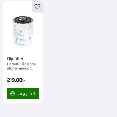
till i favoriter
Lägg till i favoriter
Oljefilter
Garanti 1 år. Köpa
större mängd?
Förpackad om
1/12/576 st.
219,00
:-