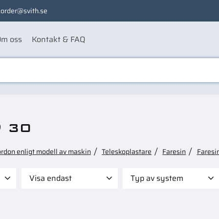
order@svith.se
m oss
Kontakt & FAQ
9 30
ordon enligt modell av maskin
Teleskoplastare
Faresin
Faresi
Visa endast
Typ av system
569
Finns i lager
2
Filter
2