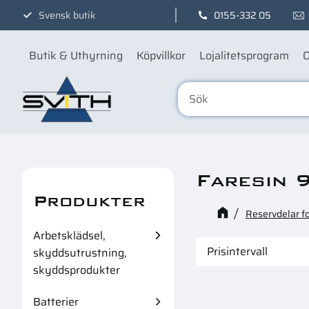
Svensk butik
0155-332 05
Butik & Uthyrning
Köpvillkor
Lojalitetsprogram
O
Faresin 
Produkter
Reservdelar f
Arbetsklädsel,
Prisintervall
skyddsutrustning,
skyddsprodukter
219
Batterier