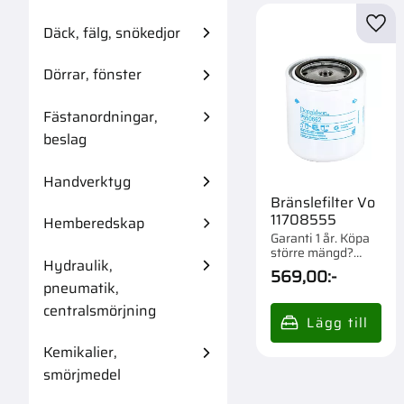
Däck, fälg, snökedjor
Lägg 
Dörrar, fönster
Fästanordningar,
beslag
Handverktyg
Bränslefilter Vo
11708555
Hemberedskap
Garanti 1 år. Köpa
större mängd?
Hydraulik,
Förpackad om 1/12
569,00
:-
st.
pneumatik,
centralsmörjning
Kemikalier,
smörjmedel