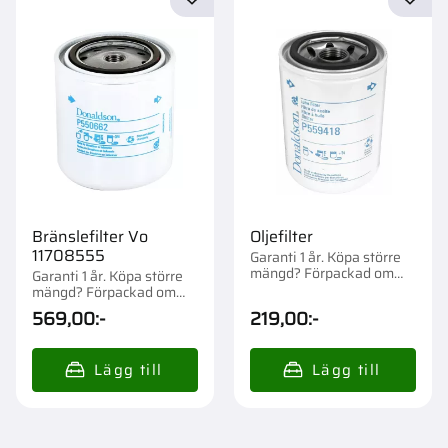
Lägg till i favoriter
Lägg t
Bränslefilter Vo
Oljefilter
11708555
Garanti 1 år. Köpa större
mängd? Förpackad om
Garanti 1 år. Köpa större
1/12/576 st.
mängd? Förpackad om
1/12 st.
569,00
:-
219,00
:-