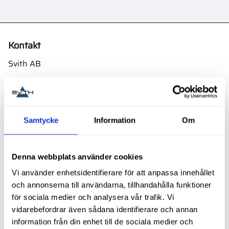
Kontakt
Svith AB
Telefon:
0155-332 05
E-post:
order@svith.se
Oscarsbergsvägen 11
Samtycke
Information
Om
611 39 Nyköping
Org.nr: 559106-6112
Denna webbplats använder cookies
Följ oss
Vi använder enhetsidentifierare för att anpassa innehållet
och annonserna till användarna, tillhandahålla funktioner
för sociala medier och analysera vår trafik. Vi
vidarebefordrar även sådana identifierare och annan
Butik
information från din enhet till de sociala medier och