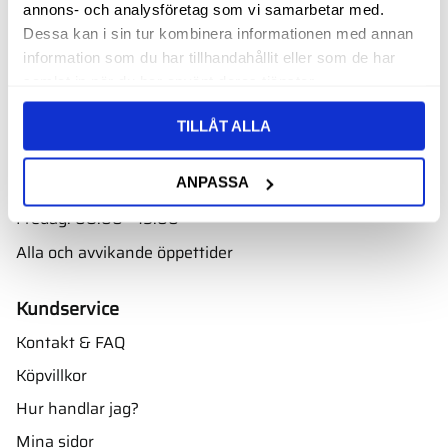
annons- och analysföretag som vi samarbetar med.
Välkommen till vår butik i Nyköping bara ett par minuter
Dessa kan i sin tur kombinera informationen med annan
från E4. Ta avfarten mot Skavsta flygplats.
information som du har tillhandahållit eller som de har
Adress:
samlat in när du har använt deras tjänster.
Oscarsbergsvägen 11
611 39 Nyköping
TILLÅT ALLA
Öppettider
ANPASSA
Måndag - torsdag: 08.00 - 16.00
Fredag: 08.00 - 15.00
Alla och avvikande öppettider
Kundservice
Kontakt & FAQ
Köpvillkor
Hur handlar jag?
Mina sidor