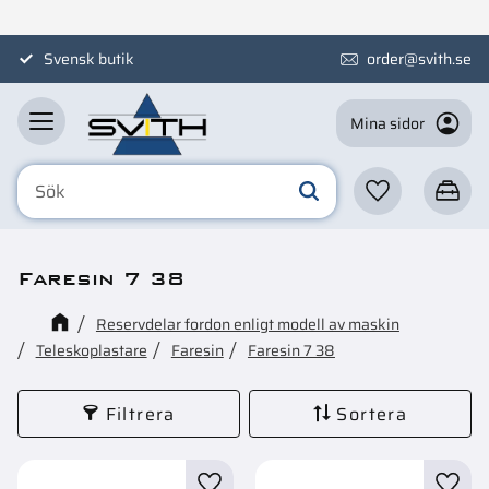
Meny
Svensk butik
order@svith.se
Mina sidor
Favoriter
Kundva
Faresin 7 38
Reservdelar fordon enligt modell av maskin
Teleskoplastare
Faresin
Faresin 7 38
Filtrera
Sortera