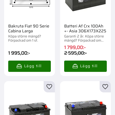
Bakruta Fiat 90 Serie
Batteri Af Crx 100Ah
Cabina Larga
+- Asia 306X173X225
Köpa större mängd?
Garanti 2 år. Köpa större
Förpackad om 1 st.
mängd? Förpackad om
1/42 st.
1 799,00
:-
1 995,00
:-
2 595,00
:-
Lägg till i favoriter
Lägg t