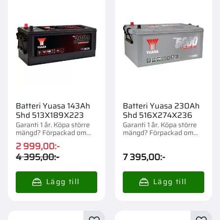
Batteri Yuasa 143Ah
Batteri Yuasa 230Ah
Shd 513X189X223
Shd 516X274X236
Garanti 1 år. Köpa större
Garanti 1 år. Köpa större
mängd? Förpackad om
mängd? Förpackad om
1/24 st.
1/18 st.
2 999,00
:-
4 395,00
:-
7 395,00
:-