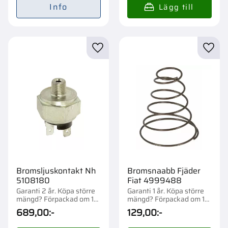
Info
Lägg till i favoriter
Lägg t
Bromsljuskontakt Nh
Bromsnaabb Fjäder
5108180
Fiat 4999488
Garanti 2 år. Köpa större
Garanti 1 år. Köpa större
mängd? Förpackad om 1
mängd? Förpackad om 1
st.
st.
689,00
:-
129,00
:-