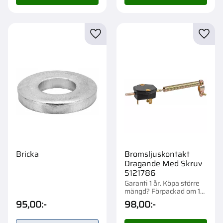
Lägg till i favoriter
Lägg t
Bricka
Bromsljuskontakt
Dragande Med Skruv
5121786
Garanti 1 år. Köpa större
mängd? Förpackad om 1
st.
95,00
:-
98,00
:-