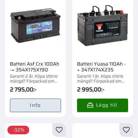
Batteri Asf Crx 100Ah
Batteri Yuasa 110Ah -
-+ 354X175X190
+ 347X174X235
Garanti 2 år. Köpa större
Garanti 1 år. Köpa större
mängd? Förpackad om
mängd? Förpackad om
1/48 st.
1/36 st.
2 795,00
:-
2 995,00
:-
Info
32
%
Lägg till i favoriter
Lägg t