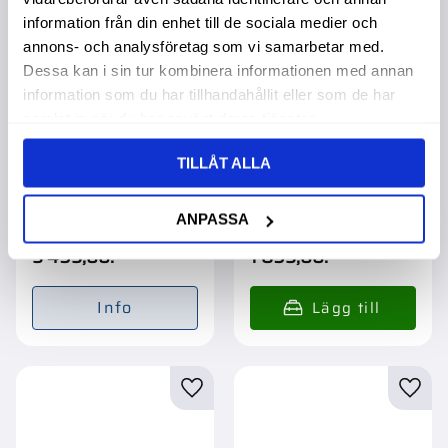
information från din enhet till de sociala medier och
annons- och analysföretag som vi samarbetar med.
Dessa kan i sin tur kombinera informationen med annan
information som du har tillhandahållit eller som de har
samlat in när du har använt deras tjänster.
TILLÅT ALLA
Batteri Af Crx 225Ah
Batteri Af Crx 65Ah -+
Shd
Asia 261X175X220
516X272X233Mm
Garanti 2 år. Köpa större
ANPASSA
mängd? Förpackad om
1/48 st.
5 495,00
:-
1 895,00
:-
Info
Lägg till i favoriter
Lägg t