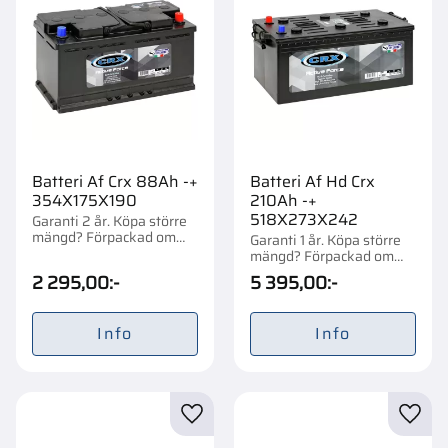
Batteri Af Crx 88Ah -+
Batteri Af Hd Crx
354X175X190
210Ah -+
518X273X242
Garanti 2 år. Köpa större
mängd? Förpackad om
Garanti 1 år. Köpa större
1/48 st.
mängd? Förpackad om
1/18 st.
2 295,00
:-
5 395,00
:-
Info
Info
Lägg till i favoriter
Lägg t