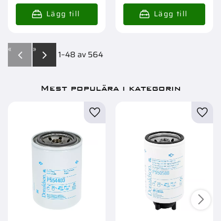
«
»
1–
48
av
564
Mest populära i kategorin