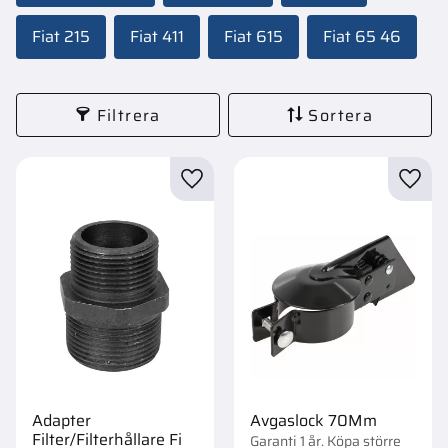
Fiat 215
Fiat 411
Fiat 615
Fiat 65 46
Filtrera
Sortera
Lägg till i favoriter
Lägg t
Adapter
Avgaslock 70Mm
Filter/Filterhållare Fi
Garanti 1 år. Köpa större