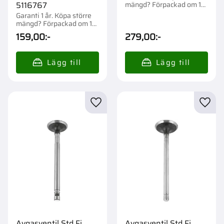
mängd? Förpackad om 1
5116767
st.
Garanti 1 år. Köpa större
mängd? Förpackad om 1
st.
159,00
:-
279,00
:-
Lägg till i favoriter
Lägg t
Avgasventil Std Fi
Avgasventil Std Fi