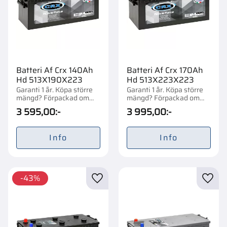
Batteri Af Crx 140Ah
Batteri Af Crx 170Ah
Hd 513X190X223
Hd 513X223X223
Garanti 1 år. Köpa större
Garanti 1 år. Köpa större
mängd? Förpackad om
mängd? Förpackad om
1/24 st.
1/21 st.
3 595,00
:-
3 995,00
:-
Info
Info
43
%
Lägg till i favoriter
Lägg t