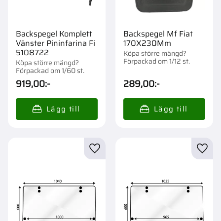
Backspegel Komplett
Backspegel Mf Fiat
Vänster Pininfarina Fi
170X230Mm
5108722
Köpa större mängd?
Förpackad om 1/12 st.
Köpa större mängd?
Förpackad om 1/60 st.
919,00
:-
289,00
:-
Lägg till i favoriter
Lägg t