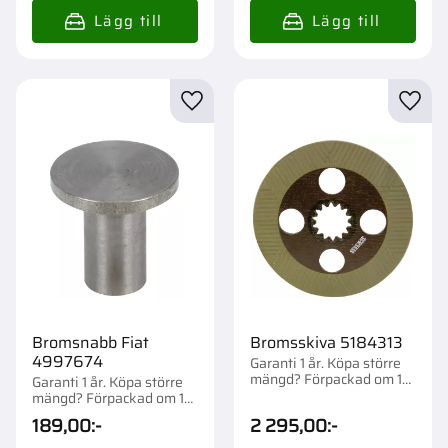
Lägg till i favoriter
Lägg t
Bromsnabb Fiat
Bromsskiva 5184313
4997674
Garanti 1 år. Köpa större
mängd? Förpackad om 1
Garanti 1 år. Köpa större
st.
mängd? Förpackad om 1
st.
189,00
:-
2 295,00
:-