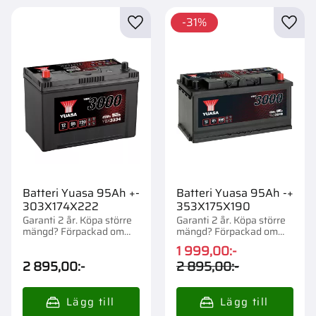
31
%
Lägg till i favoriter
Lägg t
Batteri Yuasa 95Ah +-
Batteri Yuasa 95Ah -+
303X174X222
353X175X190
Garanti 2 år. Köpa större
Garanti 2 år. Köpa större
mängd? Förpackad om
mängd? Förpackad om
1/45 st.
1/36 st.
1 999,00
:-
2 895,00
:-
2 895,00
:-