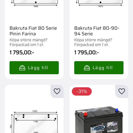
Bakruta Fiat 80 Serie
Bakruta Fiat 80-90-
Pinin Farina
94 Serie
Köpa större mängd?
Köpa större mängd?
Förpackad om 1 st.
Förpackad om 1 st.
1 795,00
:-
1 795,00
:-
31
%
Lägg till i favoriter
Lägg t