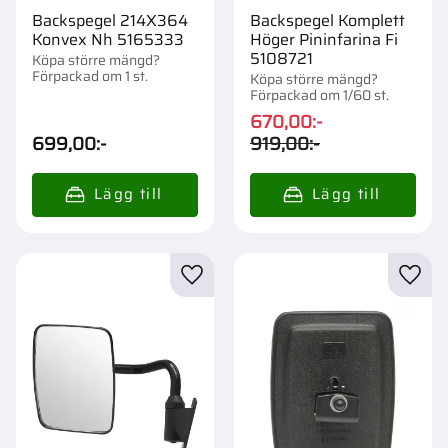
Backspegel 214X364
Backspegel Komplett
Konvex Nh 5165333
Höger Pininfarina Fi
5108721
Köpa större mängd?
Förpackad om 1 st.
Köpa större mängd?
Förpackad om 1/60 st.
670,00
:-
699,00
:-
919,00
:-
Lägg till i favoriter
Lägg t