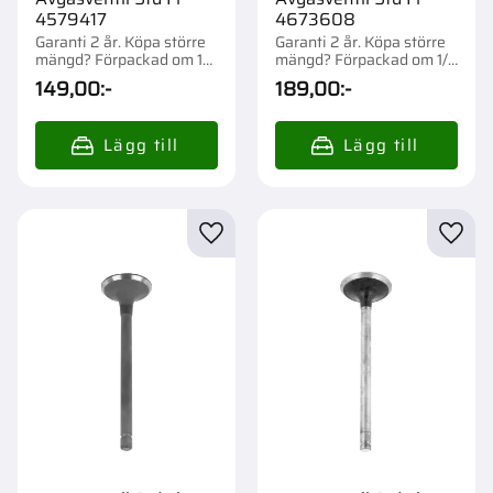
4579417
4673608
Garanti 2 år. Köpa större
Garanti 2 år. Köpa större
mängd? Förpackad om 1
mängd? Förpackad om 1/4
st.
st.
149,00
:-
189,00
:-
Lägg till i favoriter
Lägg t