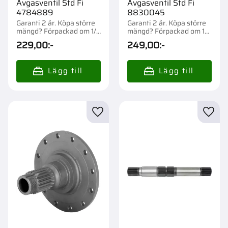
Avgasventil Std Fi
Avgasventil Std Fi
4784889
8830045
Garanti 2 år. Köpa större
Garanti 2 år. Köpa större
mängd? Förpackad om 1/4
mängd? Förpackad om 1
st.
st.
229,00
:-
249,00
:-
Lägg till i favoriter
Lägg t