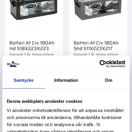
Batteri Af Crx 180Ah
Batteri Af Crx 180Ah
Hd 518X223X223
Shd 511X223X217
Garanti 1 år. Köpa större
Garanti 1 år. Köpa större
mängd? Förpackad om
mängd? Förpackad om
1/21 st.
1/21 st.
2 398,90
:-
4 195,00
:-
5 595,00
:-
Samtycke
Information
Om
Info
Info
Denna webbplats använder cookies
Vi använder enhetsidentifierare för att anpassa innehållet
Lägg till i favoriter
Lägg t
och annonserna till användarna, tillhandahålla funktioner
för sociala medier och analysera vår trafik. Vi
vidarebefordrar även sådana identifierare och annan