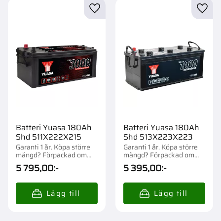
Lägg till i favoriter
Lägg t
Batteri Yuasa 180Ah
Batteri Yuasa 180Ah
Shd 511X222X215
Shd 513X223X223
Garanti 1 år. Köpa större
Garanti 1 år. Köpa större
mängd? Förpackad om
mängd? Förpackad om
1/21 st.
1/21 st.
5 795,00
:-
5 395,00
:-