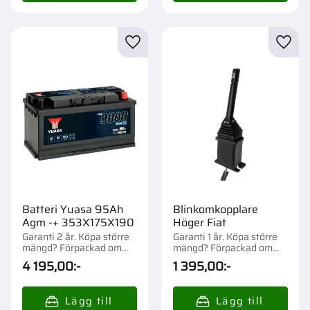
Lägg till i favoriter
Lägg t
Batteri Yuasa 95Ah
Blinkomkopplare
Agm -+ 353X175X190
Höger Fiat
Garanti 2 år. Köpa större
Garanti 1 år. Köpa större
mängd? Förpackad om
mängd? Förpackad om
1/36 st.
1/50 st.
4 195,00
:-
1 395,00
:-