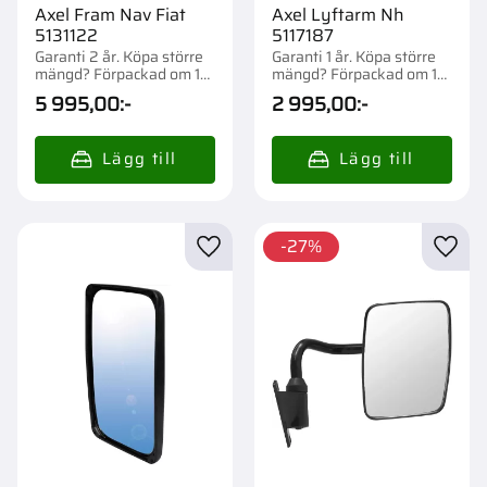
Axel Fram Nav Fiat
Axel Lyftarm Nh
5131122
5117187
Garanti 2 år. Köpa större
Garanti 1 år. Köpa större
mängd? Förpackad om 1
mängd? Förpackad om 1
st.
st.
5 995,00
:-
2 995,00
:-
27
%
Lägg till i favoriter
Lägg t