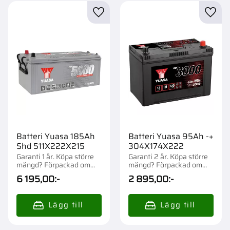
Lägg till i favoriter
Lägg t
Batteri Yuasa 185Ah
Batteri Yuasa 95Ah -+
Shd 511X222X215
304X174X222
Garanti 1 år. Köpa större
Garanti 2 år. Köpa större
mängd? Förpackad om
mängd? Förpackad om
1/21 st.
1/45 st.
6 195,00
:-
2 895,00
:-