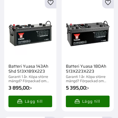
Lägg till i favoriter
Lägg t
Batteri Yuasa 143Ah
Batteri Yuasa 180Ah
Shd 513X189X223
513X223X223
Garanti 1 år. Köpa större
Garanti 1 år. Köpa större
mängd? Förpackad om
mängd? Förpackad om
1/21 st.
1/21 st.
3 895,00
:-
5 395,00
:-