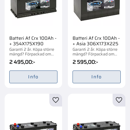
Batteri Af Crx 100Ah -
Batteri Af Crx 100Ah -
+ 354X175X190
+ Asia 306X173X225
Garanti 2 år. Köpa större
Garanti 2 år. Köpa större
mängd? Förpackad om
mängd? Förpackad om
1/48 st.
1/42 st.
2 495,00
:-
2 595,00
:-
Info
Info
Lägg till i favoriter
Lägg t