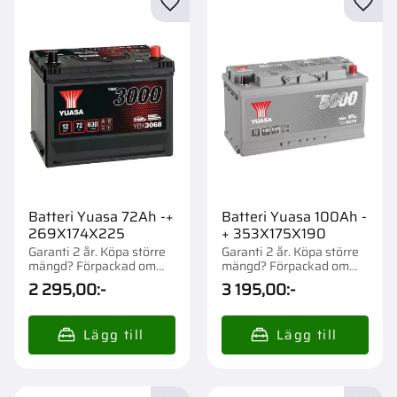
Lägg till i favoriter
Lägg t
Batteri Yuasa 72Ah -+
Batteri Yuasa 100Ah -
269X174X225
+ 353X175X190
Garanti 2 år. Köpa större
Garanti 2 år. Köpa större
mängd? Förpackad om
mängd? Förpackad om
1/54 st.
1/36 st.
2 295,00
:-
3 195,00
:-