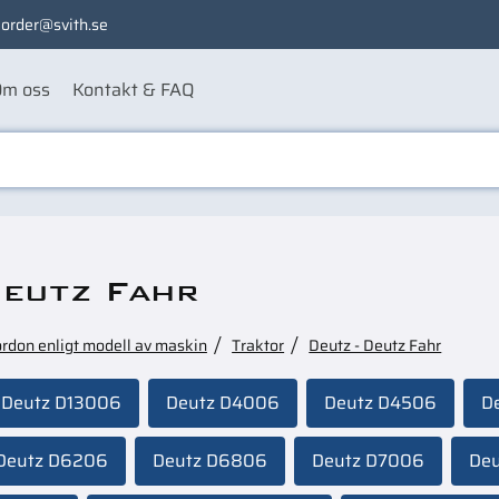
order@svith.se
m oss
Kontakt & FAQ
Deutz Fahr
ordon enligt modell av maskin
Traktor
Deutz - Deutz Fahr
Deutz D13006
Deutz D4006
Deutz D4506
D
Deutz D6206
Deutz D6806
Deutz D7006
De