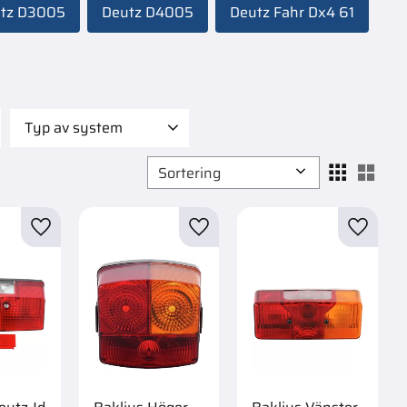
tz D3005
Deutz D4005
Deutz Fahr Dx4 61
Typ av system
Andra delar
1
Välj sortering
Välj
Avgassystem
2
Broms
3
r
Lägg till i favoriter
Lägg till i favoriter
Lägg til
Bränslesystem
9
Visa fler