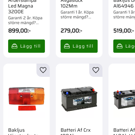
Arbetslampa
Avgaslock
Bakljus D
Led Magna
102Mm
Al64946
3200E
Garanti 1 år. Köpa
Garanti 1 å
större mängd?
större män
Garanti 2 år. Köpa
Förpackad om 1 st.
Förpackad o
större mängd?
Förpackad om 1/12
899,00
:-
279,00
:-
519,00
:-
st.
till i favoriter
Lägg till i favoriter
Lägg till i favorite
Bakljus
Batteri Af Crx
Batteri Af