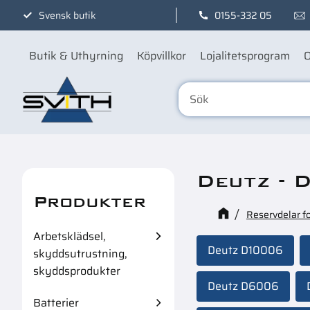
Svensk butik
0155-332 05
Butik & Uthyrning
Köpvillkor
Lojalitetsprogram
O
Deutz - 
Produkter
Reservdelar f
Arbetsklädsel,
Deutz D10006
skyddsutrustning,
skyddsprodukter
Deutz D6006
Batterier