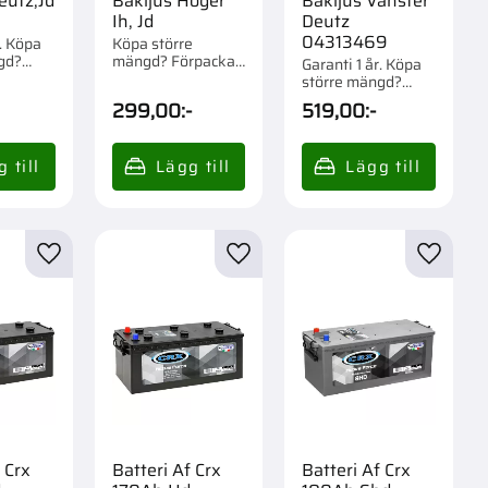
eutz,Jd
Bakljus Höger
Bakljus Vänster
Ih, Jd
Deutz
04313469
r. Köpa
Köpa större
gd?
mängd? Förpackad
Garanti 1 år. Köpa
m 1 st.
om 1 st.
större mängd?
Förpackad om 1 st.
299,00
:-
519,00
:-
r
Lägg till i favoriter
Lägg till i favoriter
Lägg til
 Crx
Batteri Af Crx
Batteri Af Crx