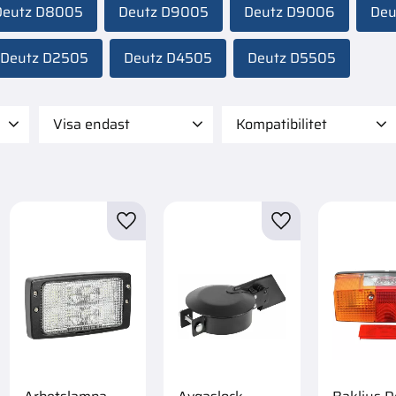
Deutz D8005
Deutz D9005
Deutz D9006
Deu
Deutz D2505
Deutz D4505
Deutz D5505
Visa endast
Kompatibilitet
4 990
Case IH 5120 Maxxum
Finns i lager
191
1
Case IH 5130 Maxxum
1
till i favoriter
Lägg till i favoriter
Lägg till i favorite
Case IH 5140 Maxxum
1
Case IH 5150 Maxxum
1
Visa fler