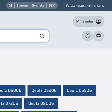
Priser visas
inkl. moms
Sverige
Svenska
SEK
Mina sidor
Favoriter
Kundvagn
eutz D5006
Deutz D5206
Deutz D5506
utz D7206
Deutz D8006