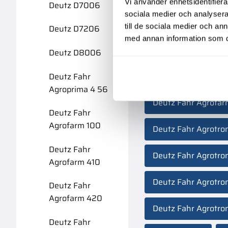
Vi använder enhetsidentifierar
Deutz D7006
sociala medier och analysera 
Deutz D2506
till de sociala medier och a
Deutz D7206
med annan information som du 
Deutz Fahr 5110
Deutz D8006
Deutz Fahr 5130 Tt
Deutz Fahr
Agroprima 4 56
Deutz Fahr Agrofarm
Deutz Fahr
Agrofarm 100
Deutz Fahr Agrotro
Deutz Fahr
Deutz Fahr Agrotro
Agrofarm 410
Deutz Fahr Agrotro
Deutz Fahr
Agrofarm 420
Deutz Fahr Agrotro
Deutz Fahr