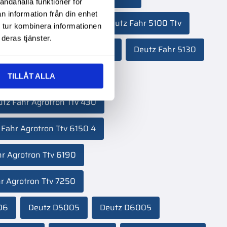
andahålla funktioner för
n information från din enhet
7
Deutz Fahr 5100
Deutz Fahr 5100 Ttv
 tur kombinera informationen
deras tjänster.
5120 Ttv
Deutz Fahr 5125
Deutz Fahr 5130
rofarm 420 Ttv
TILLÅT ALLA
tz Fahr Agrotron Ttv 430
 Fahr Agrotron Ttv 6150 4
r Agrotron Ttv 6190
r Agrotron Ttv 7250
06
Deutz D5005
Deutz D6005