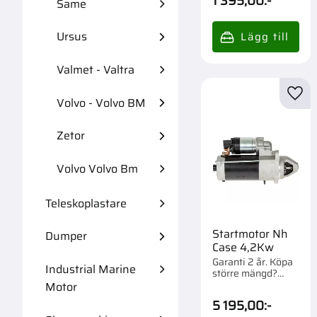
1 395,00
:-
Same
Ursus
Valmet - Valtra
Lägg 
Volvo - Volvo BM
Zetor
Volvo Volvo Bm
Teleskoplastare
Startmotor Nh
Dumper
Case 4,2Kw
Garanti 2 år. Köpa
Industrial Marine
större mängd?
Förpackad om 1 st.
Motor
5 195,00
:-