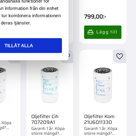
m 1 st.
Förpackad om 1 st.
andahålla funktioner för
större mängd?
Förpackad om 1 st.
n information från din enhet
369,00
:-
799,00
:-
 tur kombinera informationen
deras tjänster.
TILLÅT ALLA
r
Lägg till i favoriter
Lägg till i favoriter
Lägg til
Oljefilter Cih
Oljefilter Kom
707209A1
21U6011330
r. Köpa
gd?
Garanti 1 år. Köpa
Garanti 1 år. Köpa
om 1/12
större mängd?
större mängd?