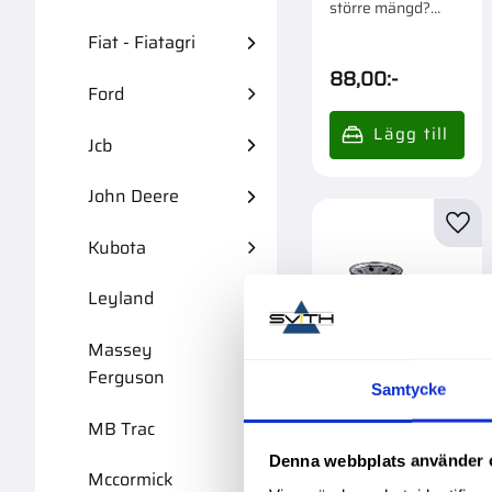
större mängd?
Förpackad om 1/10
Fiat - Fiatagri
st.
88,00
:-
Ford
Jcb
John Deere
Lägg 
Kubota
Leyland
Massey
Ferguson
Samtycke
MB Trac
Hydraulfilter Cih
177356A1
Denna webbplats använder 
Mccormick
Garanti 1 år. Köpa