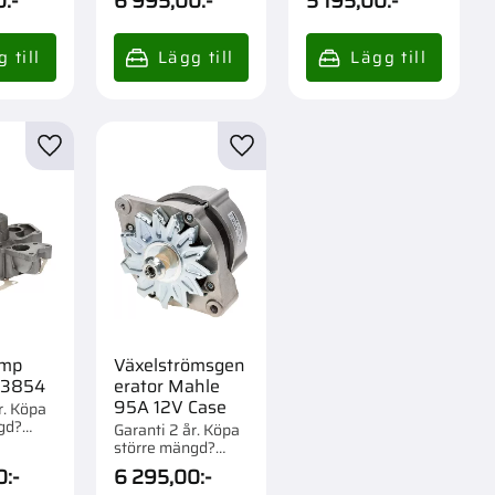
0
:-
6 995,00
:-
5 195,00
:-
r
Lägg till i favoriter
Lägg till i favoriter
ump
Växelströmsgen
713854
erator Mahle
95A 12V Case
r. Köpa
gd?
Garanti 2 år. Köpa
m 1 st.
större mängd?
Förpackad om 1 st.
0
:-
6 295,00
:-