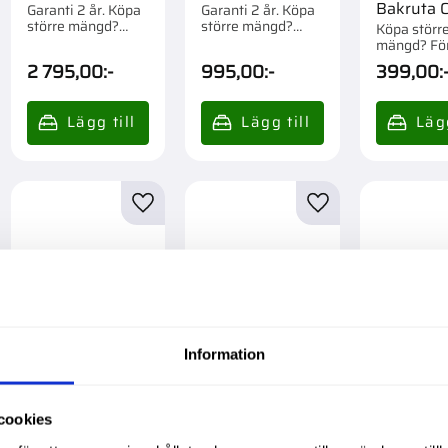
Bakruta C
Garanti 2 år. Köpa
Garanti 2 år. Köpa
större mängd?
större mängd?
Köpa störr
Förpackad om 1 st.
Förpackad om 1 st.
mängd? Fö
om 1 st.
2 795,00
:-
995,00
:-
399,00
:
till i favoriter
Lägg till i favoriter
Lägg till i favorite
Information
Hyttfläkt
Kopplingskropp
Kupefilte
82034854
M22X1,5 O-Ring
Garanti 1 å
cookies
större män
Push-Pull
Garanti 1 år. Köpa