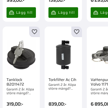
995,00
:-
159,00
:-
6 295,0
till i favoriter
Lägg till i favoriter
Lägg till i favorite
Tanklock
Torkfilter Ac Cih
Vattenp
82011472
Volvo 11
Garanti 2 år. Köpa
större mängd?
Garanti 2 år. Köpa
Garanti 2 å
Förpackad om 1 st.
större mängd?
större män
Förpackad om 1 st.
Förpackad o
319,00
:-
839,00
:-
6 895,0