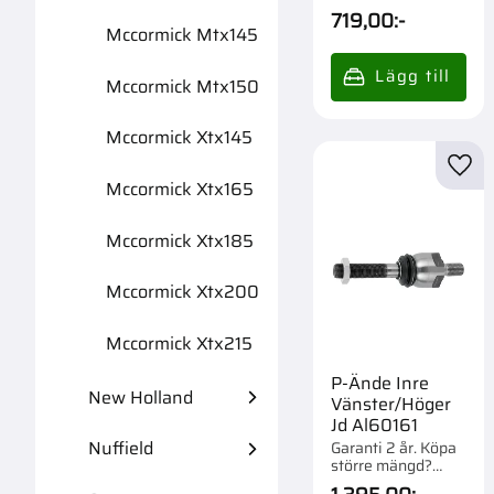
Förpackad om 1 st.
719,00
:-
Mccormick Mtx145
Mccormick Mtx150
Mccormick Xtx145
Lägg 
Mccormick Xtx165
Mccormick Xtx185
Mccormick Xtx200
Mccormick Xtx215
P-Ände Inre
New Holland
Vänster/Höger
Jd Al60161
Nuffield
Garanti 2 år. Köpa
större mängd?
Förpackad om 1 st.