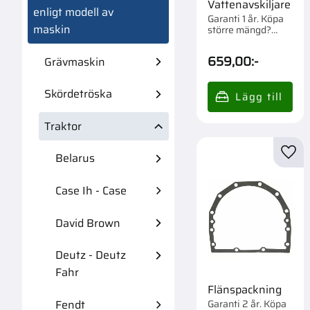
Vattenavskiljare
enligt modell av
Garanti 1 år. Köpa
maskin
större mängd?
Förpackad om 1/6
st.
659,00
:-
Grävmaskin
Skördetröska
Traktor
Belarus
Lägg 
Case Ih - Case
David Brown
Deutz - Deutz
Fahr
Flänspackning
Garanti 2 år. Köpa
Fendt