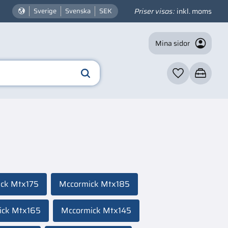
Priser visas
inkl. moms
Sverige
Svenska
SEK
Mina sidor
Favoriter
Kundvagn
ck Mtx175
Mccormick Mtx185
ick Mtx165
Mccormick Mtx145