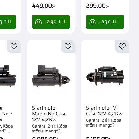
Förpackad om 1/12
Förpackad om 1/12
-
449,00
:-
299,00
:-
st.
st.
r
Lägg till i favoriter
Lägg till i favoriter
Lägg til
or
Startmotor
Startmotor Mf
 Case
Mahle Nh Case
Case 12V 4,2Kw
w
12V 4,2Kw
Garanti 2 år. Köpa
större mängd?
r. Köpa
Garanti 2 år. Köpa
Förpackad om 1 st.
gd?
större mängd?
m 1 st.
Förpackad om 1 st.