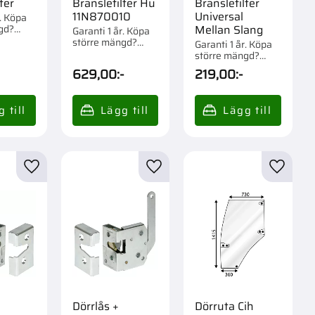
ter
Bränslefilter Hu
Bränslefilter
11N870010
Universal
r. Köpa
gd?
Mellan Slang
Garanti 1 år. Köpa
om 1/12
större mängd?
Garanti 1 år. Köpa
Förpackad om 1/12
större mängd?
st.
Förpackad om 1/6
629,00
:-
219,00
:-
st.
r
Lägg till i favoriter
Lägg till i favoriter
Lägg til
Dörrlås +
Dörruta Cih