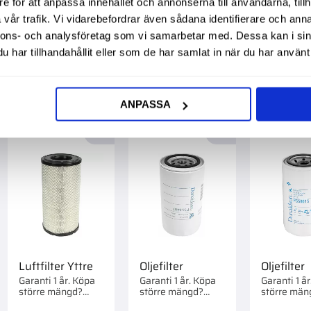
Förpackad o
e för att anpassa innehållet och annonserna till användarna, tillh
större mängd?
Köpa större
Förpackad om 1 st.
mängd? Förpackad
vår trafik. Vi vidarebefordrar även sådana identifierare och anna
om 1/10 st.
2 995,00
:-
1 495,00
:-
319,00
:-
nnons- och analysföretag som vi samarbetar med. Dessa kan i sin
har tillhandahållit eller som de har samlat in när du har använt 
ANPASSA
till i favoriter
Lägg till i favoriter
Lägg till i favorite
Luftfilter Yttre
Oljefilter
Oljefilter
Garanti 1 år. Köpa
Garanti 1 år. Köpa
Garanti 1 å
större mängd?
större mängd?
större män
Förpackad om 1 st.
Förpackad om 1/12
Förpackad 