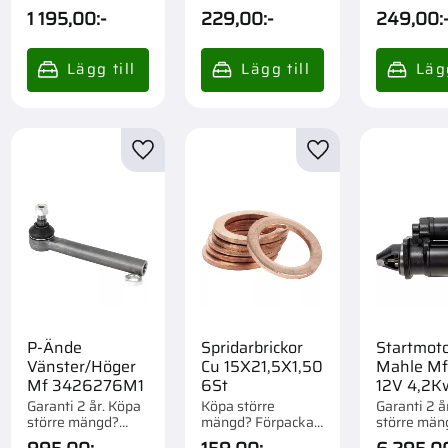
st.
st.
1 195,00
:-
229,00
:-
249,00
:
till i favoriter
Lägg till i favoriter
Lägg till i favorite
P-Ände
Spridarbrickor
Startmot
Vänster/Höger
Cu 15X21,5X1,50
Mahle Mf
Mf 3426276M1
6St
12V 4,2K
Garanti 2 år. Köpa
Köpa större
Garanti 2 å
större mängd?
mängd? Förpackad
större män
Förpackad om 1 st.
om 1 st.
Förpackad o