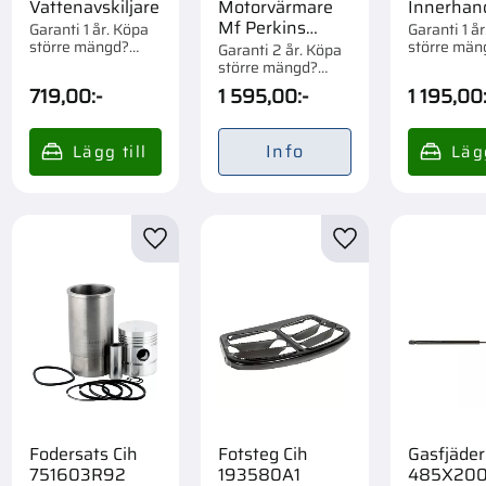
Vattenavskiljare
Motorvärmare
Innerhan
Mf Perkins
Garanti 1 år. Köpa
Garanti 1 å
större mängd?
större män
1006
Garanti 2 år. Köpa
Förpackad om 1/6
Förpackad 
större mängd?
st.
st.
Förpackad om 1/10
719,00
:-
1 595,00
:-
1 195,00
st.
Info
till i favoriter
Lägg till i favoriter
Lägg till i favorite
Fodersats Cih
Fotsteg Cih
Gasfjäder
751603R92
193580A1
485X20