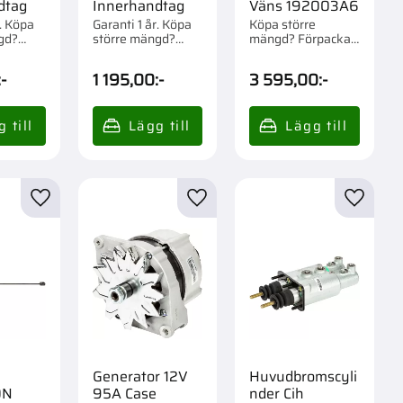
dtag
Innerhandtag
Väns 192003A6
r. Köpa
Garanti 1 år. Köpa
Köpa större
gd?
större mängd?
mängd? Förpackad
om 1/1
Förpackad om 1 st.
om 1 st.
:-
1 195,00
:-
3 595,00
:-
r
Lägg till i favoriter
Lägg till i favoriter
Lägg til
Generator 12V
Huvudbromscyli
0N
95A Case
nder Cih