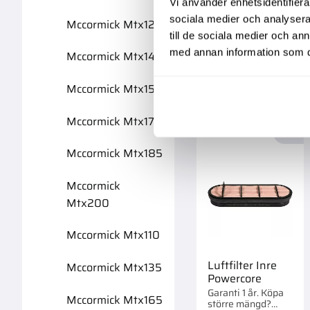
Vi använder enhetsidentifierar
större mängd?
Förpackad om 1 st.
sociala medier och analysera 
Mccormick Mtx125
2 395,00
:-
till de sociala medier och a
med annan information som du 
Mccormick Mtx140
Mccormick Mtx155
Mccormick Mtx175
Lägg 
Mccormick Mtx185
Mccormick
Mtx200
Mccormick Mtx110
Luftfilter Inre
Mccormick Mtx135
Powercore
Garanti 1 år. Köpa
Mccormick Mtx165
större mängd?