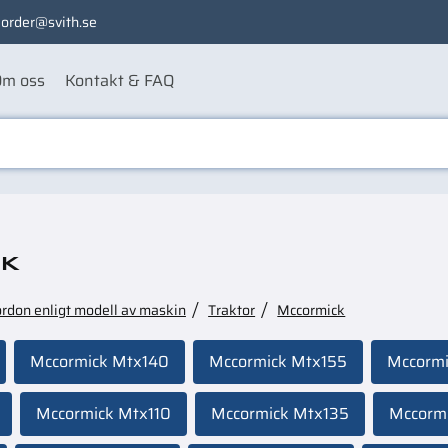
order@svith.se
m oss
Kontakt & FAQ
k
ordon enligt modell av maskin
Traktor
Mccormick
Mccormick Mtx140
Mccormick Mtx155
Mccormi
Mccormick Mtx110
Mccormick Mtx135
Mccorm