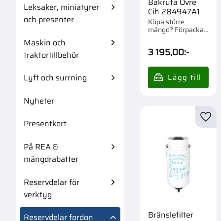
Bakruta Övre
Leksaker, miniatyrer
Cih 284947A1
och presenter
Köpa större
mängd? Förpackad
om 1 st.
Maskin och
3 195,00
:-
traktortillbehör
Lyft och surrning
Nyheter
Lägg 
Presentkort
På REA &
mängdrabatter
Reservdelar för
verktyg
Bränslefilter
Reservdelar fordon