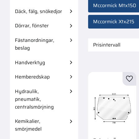
Mccormick Mtx150
Däck, fälg, snökedjor
Mccormick Xtx215
Dörrar, fönster
Fästanordningar,
Prisintervall
beslag
88
1
Handverktyg
Hemberedskap
Lägg 
Hydraulik,
pneumatik,
centralsmörjning
Kemikalier,
smörjmedel