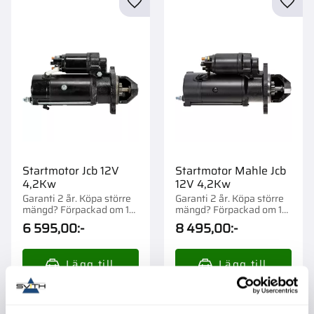
Lägg till i favoriter
Lägg t
Startmotor Jcb 12V
Startmotor Mahle Jcb
4,2Kw
12V 4,2Kw
Garanti 2 år. Köpa större
Garanti 2 år. Köpa större
mängd? Förpackad om 1
mängd? Förpackad om 1
st.
st.
6 595,00
:-
8 495,00
:-