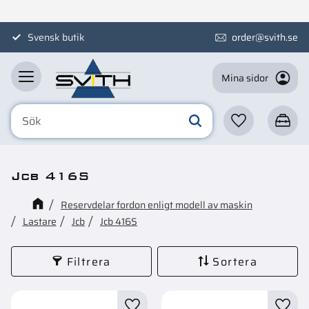
Meny
Svensk butik
order@svith.se
Mina sidor
Favoriter
Kundva
Jcb 416S
Reservdelar fordon enligt modell av maskin
Lastare
Jcb
Jcb 416S
Filtrera
Sortera