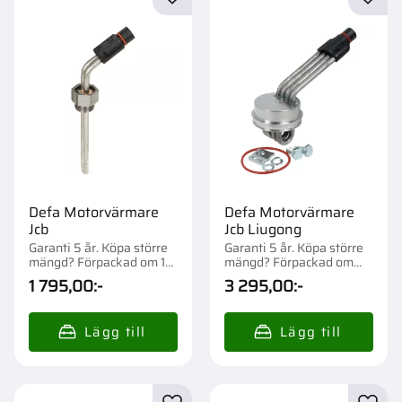
Lägg till i favoriter
Lägg t
Defa Motorvärmare
Defa Motorvärmare
Jcb
Jcb Liugong
Garanti 5 år. Köpa större
Garanti 5 år. Köpa större
mängd? Förpackad om 1
mängd? Förpackad om
st.
1/16 st.
1 795,00
:-
3 295,00
:-