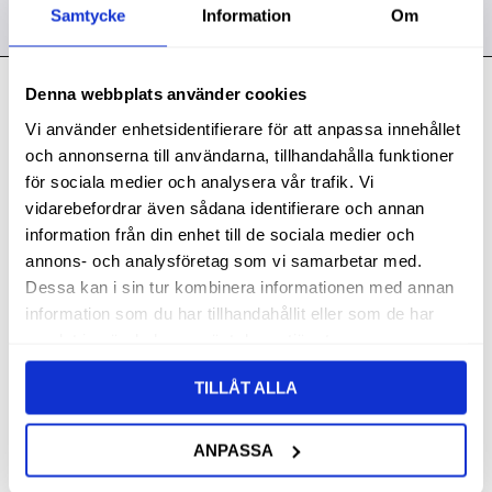
Samtycke
Information
Om
Denna webbplats använder cookies
Kontakt
Vi använder enhetsidentifierare för att anpassa innehållet
Svith AB
och annonserna till användarna, tillhandahålla funktioner
Telefon:
0155-332 05
för sociala medier och analysera vår trafik. Vi
vidarebefordrar även sådana identifierare och annan
E-post:
order@svith.se
information från din enhet till de sociala medier och
Oscarsbergsvägen 11
annons- och analysföretag som vi samarbetar med.
611 39 Nyköping
Dessa kan i sin tur kombinera informationen med annan
information som du har tillhandahållit eller som de har
Org.nr: 559106-6112
samlat in när du har använt deras tjänster.
Följ oss
TILLÅT ALLA
ANPASSA
Butik