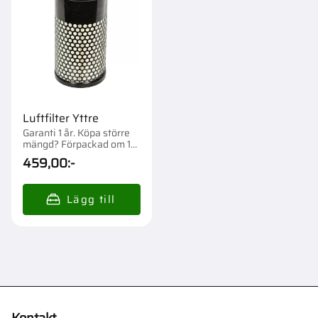
Luftfilter Yttre
Garanti 1 år. Köpa större
mängd? Förpackad om 1
st.
459,00
:-