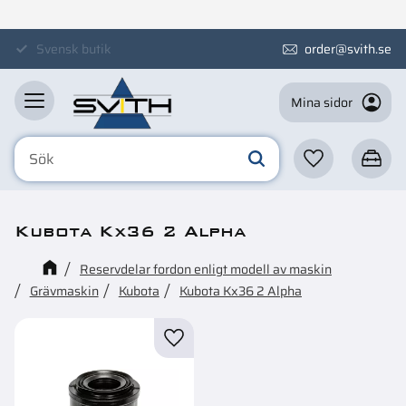
Meny
Svensk butik
order@svith.se
Mina sidor
Favoriter
Kundva
Kubota Kx36 2 Alpha
Reservdelar fordon enligt modell av maskin
Grävmaskin
Kubota
Kubota Kx36 2 Alpha
Lägg till i favoriter