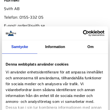
Kontakt
Svith AB
Telefon:
0155-332 05
E-post:
order@svith.se
Oscarsbergsvägen 11
611 39 Nyköping
Samtycke
Information
Om
Org.nr: 559106-6112
Följ oss
Denna webbplats använder cookies
Vi använder enhetsidentifierare för att anpassa innehållet
och annonserna till användarna, tillhandahålla funktioner
Butik
för sociala medier och analysera vår trafik. Vi
vidarebefordrar även sådana identifierare och annan
Välkommen till vår butik i Nyköping bara ett par minuter
information från din enhet till de sociala medier och
från E4. Ta avfarten mot Skavsta flygplats.
annons- och analysföretag som vi samarbetar med.
Adress:
Dessa kan i sin tur kombinera informationen med annan