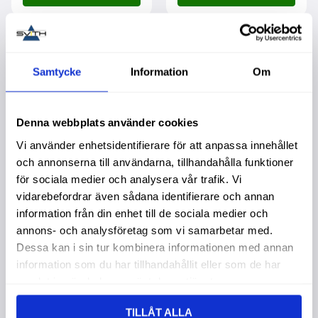
Lägg till i favoriter
Lägg t
Samtycke
Information
Om
Denna webbplats använder cookies
Vi använder enhetsidentifierare för att anpassa innehållet
och annonserna till användarna, tillhandahålla funktioner
för sociala medier och analysera vår trafik. Vi
vidarebefordrar även sådana identifierare och annan
information från din enhet till de sociala medier och
Slavcylinder Broms
Solenoid För Start
Vänster Ze 83227911
annons- och analysföretag som vi samarbetar med.
Köpa större mängd?
Förpackad om 1 st.
Garanti 2 år. Köpa större
Dessa kan i sin tur kombinera informationen med annan
mängd? Förpackad om 1
information som du har tillhandahållit eller som de har
st.
459,00
:-
749,00
:-
samlat in när du har använt deras tjänster.
TILLÅT ALLA