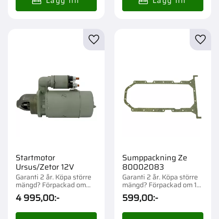
Lägg till i favoriter
Lägg t
Startmotor
Sumppackning Ze
Ursus/Zetor 12V
80002083
Garanti 2 år. Köpa större
Garanti 2 år. Köpa större
mängd? Förpackad om
mängd? Förpackad om 1
1/18 st.
st.
4 995,00
:-
599,00
:-