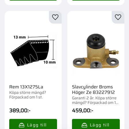
Lägg till i favoriter
Lägg t
Rem 13X1275La
Slavcylinder Broms
Höger Ze 83227912
Köpa större mängd?
Förpackad om 1 st.
Garanti 2 år. Köpa större
mängd? Förpackad om 1
st.
389,00
:-
459,00
:-