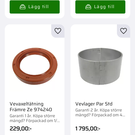
Lägg till i favoriter
Lägg t
Vevaxeltätning
Vevlager Par Std
Främre Ze 974240
Garanti 2 år. Köpa större
mängd? Förpackad om 4
Garanti 1 år. Köpa större
st.
mängd? Förpackad om 1/1
st.
229,00
:-
1 795,00
:-