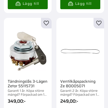
Lägg till i favoriter
Lägg t
Tändningslås 3-Lägen
Ventilkåpspackning
Zetor 55115731
Ze 80005071
Garanti 1 år. Köpa större
Garanti 2 år. Köpa större
mängd? Förpackad om 1
mängd? Förpackad om 1
st.
st.
349,00
:-
249,00
:-