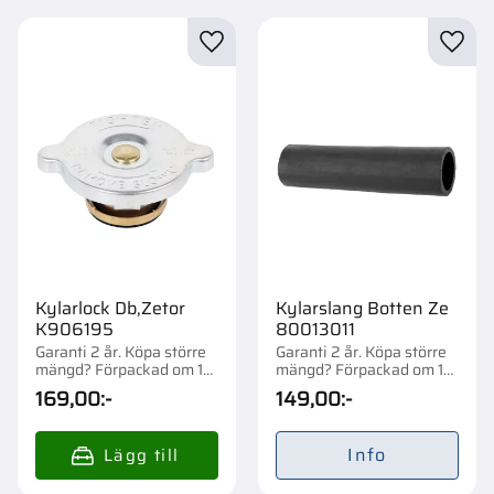
Lägg till i favoriter
Lägg t
Kylarlock Db,Zetor
Kylarslang Botten Ze
K906195
80013011
Garanti 2 år. Köpa större
Garanti 2 år. Köpa större
mängd? Förpackad om 1
mängd? Förpackad om 1
st.
st.
169,00
:-
149,00
:-
Info