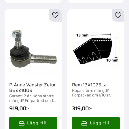
Lägg till i favoriter
Lägg t
P-Ände Vänster Zetor
Rem 13X1025La
88221009
Köpa större mängd?
Förpackad om 1/10 st.
Garanti 2 år. Köpa större
mängd? Förpackad om 1
st.
919,00
:-
319,00
:-