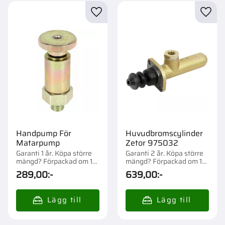
Lägg till i favoriter
Lägg t
Handpump För
Huvudbromscylinder
Matarpump
Zetor 975032
Garanti 1 år. Köpa större
Garanti 2 år. Köpa större
mängd? Förpackad om 1
mängd? Förpackad om 1
st.
st.
289,00
:-
639,00
:-