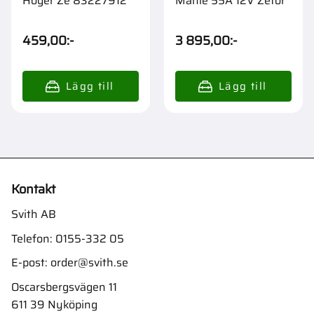
Höger Ze 83227912
Mahle 55A 12V Zetor
459,00
:-
3 895,00
:-
Kontakt
Svith AB
Telefon:
0155-332 05
E-post:
order@svith.se
Oscarsbergsvägen 11
611 39 Nyköping