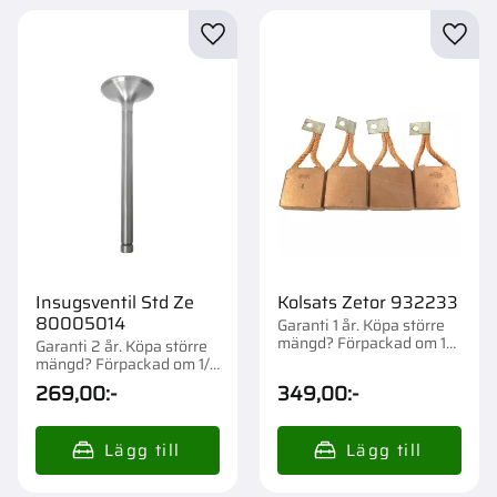
Lägg till i favoriter
Lägg t
Insugsventil Std Ze
Kolsats Zetor 932233
80005014
Garanti 1 år. Köpa större
mängd? Förpackad om 1
Garanti 2 år. Köpa större
st.
mängd? Förpackad om 1/4
st.
269,00
:-
349,00
:-