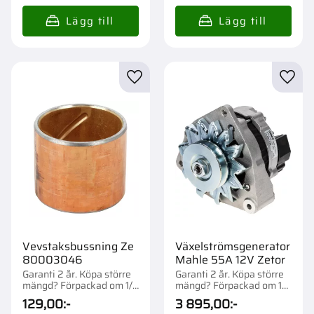
Lägg till i favoriter
Lägg t
Vevstaksbussning Ze
Växelströmsgenerator
80003046
Mahle 55A 12V Zetor
Garanti 2 år. Köpa större
Garanti 2 år. Köpa större
mängd? Förpackad om 1/1
mängd? Förpackad om 1
st.
st.
129,00
:-
3 895,00
:-