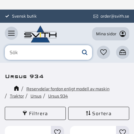
Meny
Svensk butik
order@svith.se
Mina sidor
Favoriter
Kundva
Ursus 934
Reservdelar fordon enligt modell av maskin
Traktor
Ursus
Ursus 934
Filtrera
Sortera