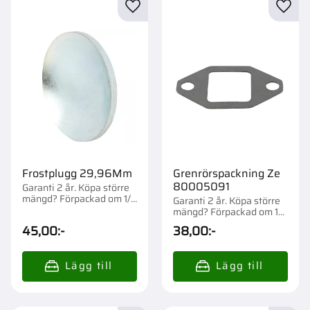
Lägg till i favoriter
Lägg t
Frostplugg 29,96Mm
Grenrörspackning Ze
80005091
Garanti 2 år. Köpa större
mängd? Förpackad om 1/6
Garanti 2 år. Köpa större
st.
mängd? Förpackad om 1
st.
45,00
:-
38,00
:-