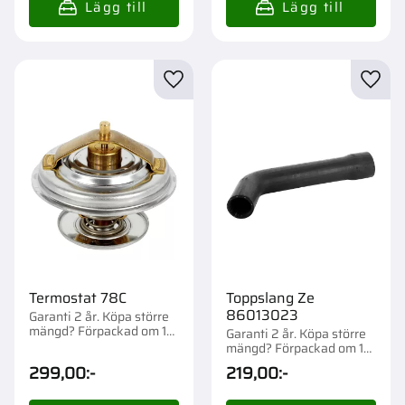
Lägg till i favoriter
Lägg t
Termostat 78C
Toppslang Ze
86013023
Garanti 2 år. Köpa större
mängd? Förpackad om 1
Garanti 2 år. Köpa större
st.
mängd? Förpackad om 1
st.
299,00
:-
219,00
:-