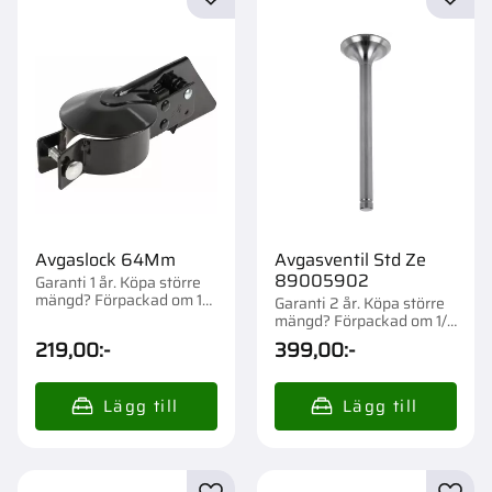
Lägg till i favoriter
Lägg t
Avgaslock 64Mm
Avgasventil Std Ze
89005902
Garanti 1 år. Köpa större
mängd? Förpackad om 1
Garanti 2 år. Köpa större
st.
mängd? Förpackad om 1/5
st.
219,00
:-
399,00
:-