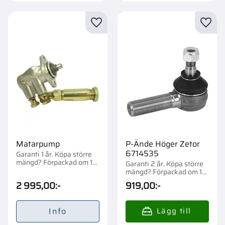
Lägg till i favoriter
Lägg t
Matarpump
P-Ände Höger Zetor
6714535
Garanti 1 år. Köpa större
mängd? Förpackad om 1
Garanti 2 år. Köpa större
st.
mängd? Förpackad om 1
st.
2 995,00
:-
919,00
:-
Info