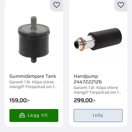
Lägg till i favoriter
Lägg t
Gummidämpare Tank
Handpump
2447222126
Garanti 1 år. Köpa större
mängd? Förpackad om 1
Garanti 1 år. Köpa större
st.
mängd? Förpackad om 1
st.
159,00
:-
299,00
:-
Info