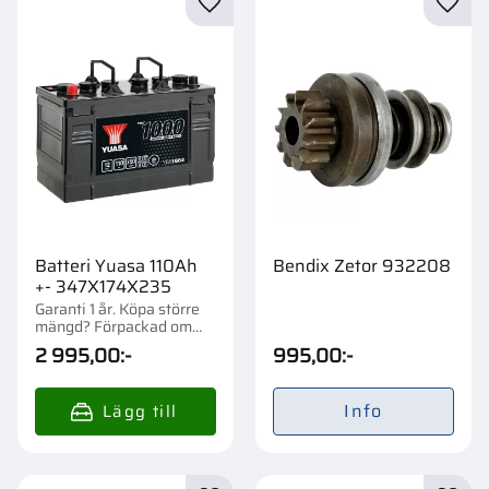
Lägg till i favoriter
Lägg t
Batteri Yuasa 110Ah
Bendix Zetor 932208
+- 347X174X235
Garanti 1 år. Köpa större
mängd? Förpackad om
1/36 st.
2 995,00
:-
995,00
:-
Info