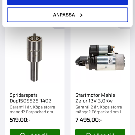
ANPASSA
Lägg till i favoriter
Lägg t
Spridarspets
Startmotor Mahle
Dop150S525-1402
Zetor 12V 3,0Kw
Garanti 1 år. Köpa större
Garanti 2 år. Köpa större
mängd? Förpackad om
mängd? Förpackad om 1
1/12 st.
st.
519,00
:-
7 495,00
:-