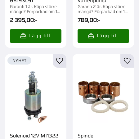
66193C91
Vattenpump
Garanti 1 år. Köpa större
Garanti 2 år. Köpa större
mängd? Förpackad om 1
mängd? Förpackad om 1
st.
st.
2 395,00
:-
789,00
:-
NYHET
Lägg till i favoriter
Lägg t
Solenoid 12V Mf1322
Spindel