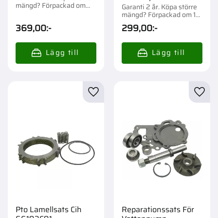
mängd? Förpackad om
Garanti 2 år. Köpa större
1/400 st.
mängd? Förpackad om 1
st.
369,00
:-
299,00
:-
Lägg till i favoriter
Lägg t
Pto Lamellsats Cih
Reparationssats För