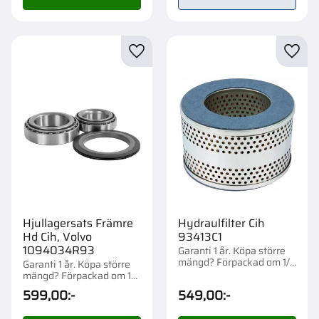
Lägg till i favoriter
Lägg t
Hjullagersats Främre
Hydraulfilter Cih
Hd Cih, Volvo
93413C1
1094034R93
Garanti 1 år. Köpa större
mängd? Förpackad om 1/6
Garanti 1 år. Köpa större
st.
mängd? Förpackad om 1
st.
599,00
:-
549,00
:-