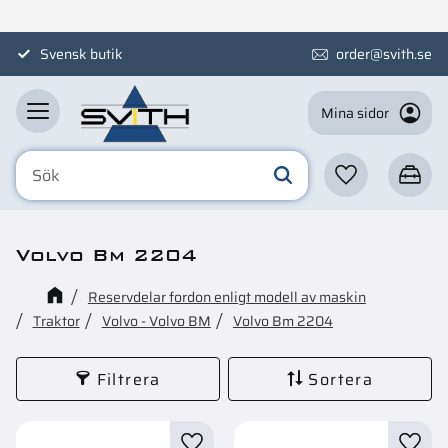
Meny
Svensk butik
order@svith.se
Mina sidor
Favoriter
Kundva
Volvo Bm 2204
Reservdelar fordon enligt modell av maskin
Traktor
Volvo - Volvo BM
Volvo Bm 2204
Filtrera
Sortera