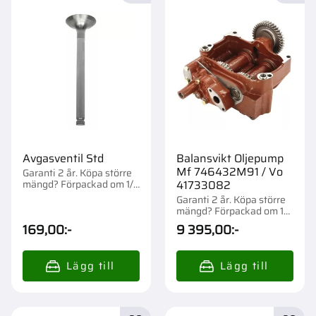
Avgasventil Std
Balansvikt Oljepump
Mf 746432M91 / Vo
Garanti 2 år. Köpa större
mängd? Förpackad om 1/4
41733082
st.
Garanti 2 år. Köpa större
mängd? Förpackad om 1
st.
169,00
:-
9 395,00
:-