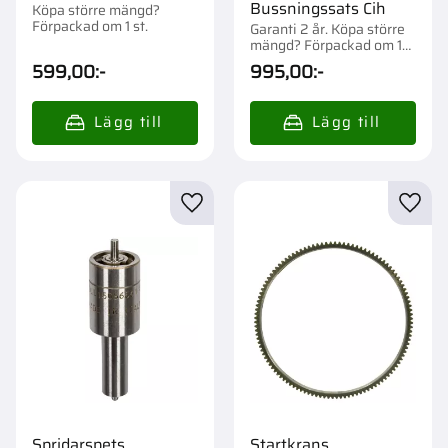
Bussningssats Cih
Köpa större mängd?
Förpackad om 1 st.
Garanti 2 år. Köpa större
mängd? Förpackad om 1
st.
599,00
:-
995,00
:-
Lägg till i favoriter
Lägg t
Spridarspets
Startkrans