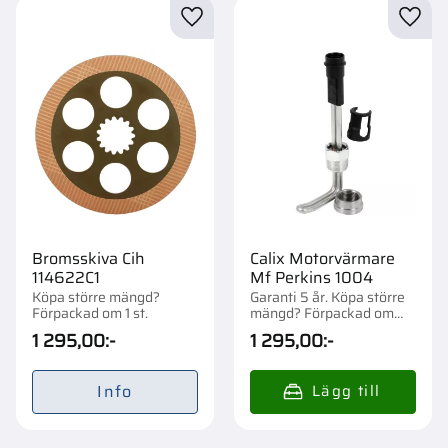
Lägg till i favoriter
Lägg t
Bromsskiva Cih
Calix Motorvärmare
114622C1
Mf Perkins 1004
Köpa större mängd?
Garanti 5 år. Köpa större
Förpackad om 1 st.
mängd? Förpackad om
1/10 st.
1 295,00
:-
1 295,00
:-
Info