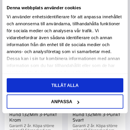
199,00
:-
1 495,00
:-
Denna webbplats använder cookies
Vi använder enhetsidentifierare för att anpassa innehållet
och annonserna till användarna, tillhandahålla funktioner
för sociala medier och analysera vår trafik. Vi
vidarebefordrar även sådana identifierare och annan
Lägg till i favoriter
Lägg t
information från din enhet till de sociala medier och
annons- och analysföretag som vi samarbetar med.
Dessa kan i sin tur kombinera informationen med annan
information som du har tillhandahållit eller som de har
samlat in när du har använt deras tjänster.
TILLÅT ALLA
ANPASSA
Led-Strålkastare
Led-Strålkastare
Rund 132Mm 3-Punkt
Rund 132Mm 3-Punkt
Krom
Svart
Garanti 2 år. Köpa större
Garanti 2 år. Köpa större