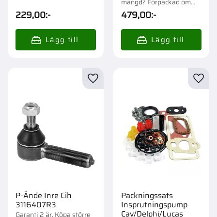
1/12/576 st.
mängd? Förpackad om
1/1000 st.
229,00
:-
479,00
:-
Lägg till i favoriter
Lägg t
P-Ände Inre Cih
Packningssats
3116407R3
Insprutningspump
Cav/Delphi/Lucas
Garanti 2 år. Köpa större