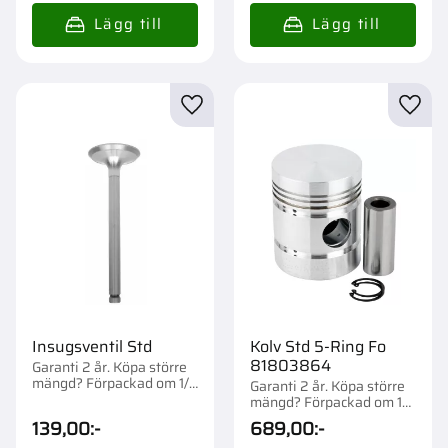
Lägg till i favoriter
Lägg t
Insugsventil Std
Kolv Std 5-Ring Fo
81803864
Garanti 2 år. Köpa större
mängd? Förpackad om 1/4
Garanti 2 år. Köpa större
st.
mängd? Förpackad om 1
st.
139,00
:-
689,00
:-