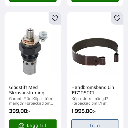
Lägg till i favoriter
Lägg t
Glödstift Med
Handbromsband Cih
Skruvanslutning
1971050C1
Garanti 2 år. Köpa större
Köpa större mängd?
mängd? Förpackad om
Förpackad om 1/1 st.
1/25 st.
399,00
:-
1 995,00
:-
Info