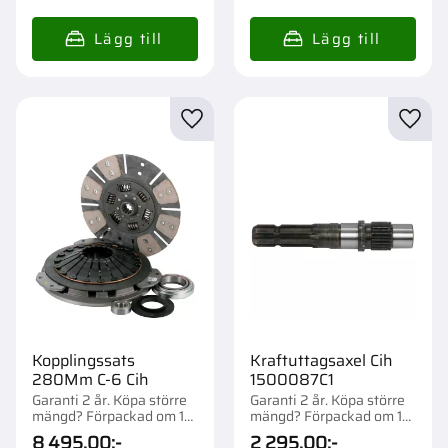
Lägg till i favoriter
Lägg t
Kopplingssats
Kraftuttagsaxel Cih
280Mm C-6 Cih
1500087C1
Garanti 2 år. Köpa större
Garanti 2 år. Köpa större
mängd? Förpackad om 1
mängd? Förpackad om 1
st.
st.
8 495,00
:-
2 295,00
:-