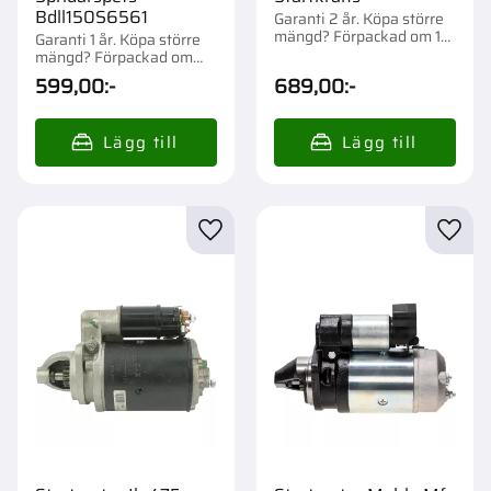
Bdll150S6561
Garanti 2 år. Köpa större
mängd? Förpackad om 1
Garanti 1 år. Köpa större
st.
mängd? Förpackad om
1/12 st.
599,00
:-
689,00
:-
Lägg till i favoriter
Lägg t