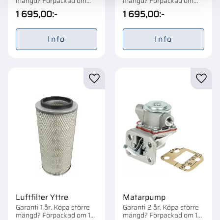
mängd? Förpackad om
mängd? Förpackad om
1/12 st.
1/12 st.
1 695,00
:-
1 695,00
:-
Info
Info
Lägg till i favoriter
Lägg t
Luftfilter Yttre
Matarpump
Garanti 1 år. Köpa större
Garanti 2 år. Köpa större
mängd? Förpackad om 1
mängd? Förpackad om 1