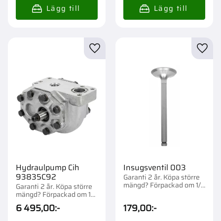
Lägg till i favoriter
Lägg t
Hydraulpump Cih
Insugsventil 003
93835C92
Garanti 2 år. Köpa större
mängd? Förpackad om 1/4
Garanti 2 år. Köpa större
st.
mängd? Förpackad om 1
st.
6 495,00
:-
179,00
:-