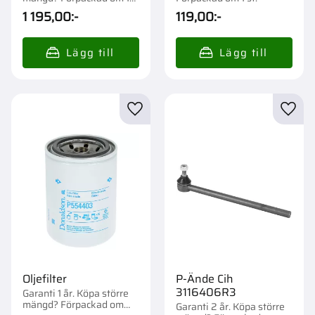
st.
1 195,00
:-
119,00
:-
Lägg till i favoriter
Lägg t
Oljefilter
P-Ände Cih
3116406R3
Garanti 1 år. Köpa större
mängd? Förpackad om
Garanti 2 år. Köpa större