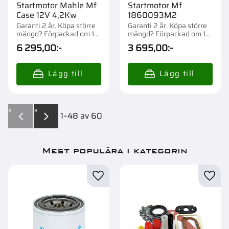
Startmotor Mahle Mf
Startmotor Mf
Case 12V 4,2Kw
1860093M2
Garanti 2 år. Köpa större
Garanti 2 år. Köpa större
mängd? Förpackad om 1
mängd? Förpackad om 1
st.
st.
6 295,00
:-
3 695,00
:-
«
»
1–
48
av
60
Mest populära i kategorin