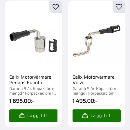
Lägg till i favoriter
Lägg t
Calix Motorvärmare
Calix Motorvärmare
Perkins Kubota
Volvo
Garanti 5 år. Köpa större
Garanti 5 år. Köpa större
mängd? Förpackad om 1
mängd? Förpackad om 1
st.
st.
1 695,00
:-
1 495,00
:-