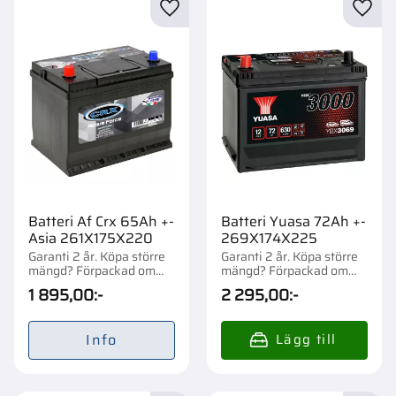
Lägg till i favoriter
Lägg t
Batteri Af Crx 65Ah +-
Batteri Yuasa 72Ah +-
Asia 261X175X220
269X174X225
Garanti 2 år. Köpa större
Garanti 2 år. Köpa större
mängd? Förpackad om
mängd? Förpackad om
1/48 st.
1/54 st.
1 895,00
:-
2 295,00
:-
Info