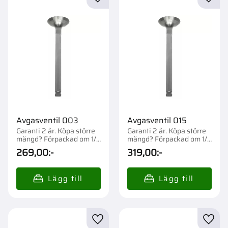
Lägg till i favoriter
Lägg t
Avgasventil 003
Avgasventil 015
Garanti 2 år. Köpa större
Garanti 2 år. Köpa större
mängd? Förpackad om 1/4
mängd? Förpackad om 1/6
st.
st.
269,00
:-
319,00
:-
Lägg till i favoriter
Lägg t