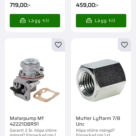
st.
st.
719,00
:-
459,00
:-
Lägg till i favoriter
Lägg t
Matarpump Mf
Mutter Lyftarm 7/8
4222108R91
Unc
Garanti 2 år. Köpa större
Köpa större mängd?
mängd? Förpackad om 1
Förpackad om 1 st.