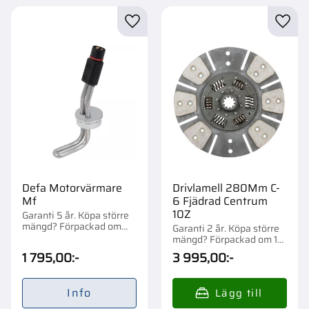
Lägg till i favoriter
Lägg t
Defa Motorvärmare
Drivlamell 280Mm C-
Mf
6 Fjädrad Centrum
10Z
Garanti 5 år. Köpa större
mängd? Förpackad om
Garanti 2 år. Köpa större
1/26 st.
mängd? Förpackad om 1
st.
1 795,00
:-
3 995,00
:-
Info