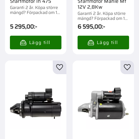
Startmotor Ih 475
Startmotor Mahle Mf
12V 2,8Kw
Garanti 2 år. Köpa större
mängd? Förpackad om 1
Garanti 2 år. Köpa större
st.
mängd? Förpackad om 1
st.
5 295,00
:-
6 595,00
:-
Lägg till i favoriter
Lägg t