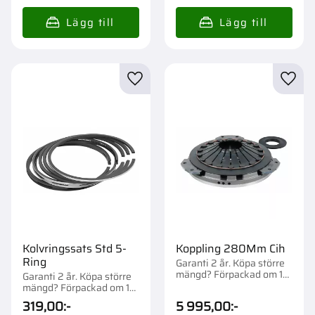
Lägg till i favoriter
Lägg t
Kolvringssats Std 5-
Koppling 280Mm Cih
Ring
Garanti 2 år. Köpa större
mängd? Förpackad om 1
Garanti 2 år. Köpa större
st.
mängd? Förpackad om 1
st.
319,00
:-
5 995,00
:-