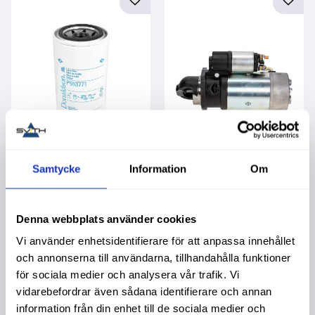
Lägg till i favoriter
Lägg t
Oljefilter
Startmotor Mahle
Samtycke
Information
Om
Volvo 24V 4,0Kw
Garanti 1 år. Köpa större
mängd? Förpackad om
Garanti 2 år. Köpa större
1/12/384 st.
mängd? Förpackad om 1
st.
Denna webbplats använder cookies
279,00
:-
7 495,00
:-
Vi använder enhetsidentifierare för att anpassa innehållet
och annonserna till användarna, tillhandahålla funktioner
för sociala medier och analysera vår trafik. Vi
vidarebefordrar även sådana identifierare och annan
information från din enhet till de sociala medier och