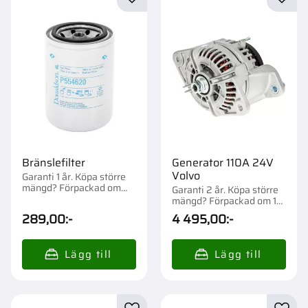
Lägg till i favoriter
Lägg t
Bränslefilter
Generator 110A 24V
Volvo
Garanti 1 år. Köpa större
mängd? Förpackad om
Garanti 2 år. Köpa större
1/12 st.
mängd? Förpackad om 1
st.
289,00
:-
4 495,00
:-