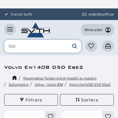
Meny
Svensk butik
order@svith.se
Mina sidor
Favoriter
Kundva
Volvo Ew140B D5D Ebe2
Reservdelar fordon enligt modell av maskin
Grävmaskin
Volvo - Volvo BM
Volvo Ew140B D5D Ebe2
Filtrera
Sortera