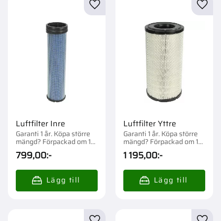
Lägg till i favoriter
Lägg t
Luftfilter Inre
Luftfilter Yttre
Garanti 1 år. Köpa större
Garanti 1 år. Köpa större
mängd? Förpackad om 1
mängd? Förpackad om 1
st.
st.
799,00
:-
1 195,00
:-