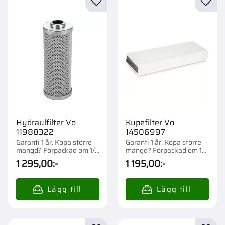
Lägg till i favoriter
Lägg t
Hydraulfilter Vo
Kupefilter Vo
11988322
14506997
Garanti 1 år. Köpa större
Garanti 1 år. Köpa större
mängd? Förpackad om 1/1
mängd? Förpackad om 1
st.
st.
1 295,00
:-
1 195,00
:-