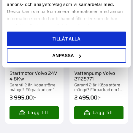
Lägg till i favoriter
Lägg t
annons- och analysföretag som vi samarbetar med.
Dessa kan i sin tur kombinera informationen med annan
information som du har tillhandahållit eller som de har
samlat in när du har använt deras tjänster.
TILLÅT ALLA
ANPASSA
Startmotor Volvo 24V
Vattenpump Volvo
4,8Kw
21125771
Garanti 2 år. Köpa större
Garanti 2 år. Köpa större
mängd? Förpackad om 1
mängd? Förpackad om 1
st.
st.
3 995,00
:-
2 495,00
:-