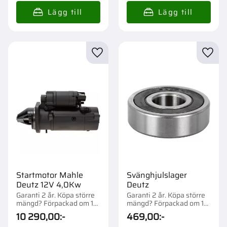
Lägg till i favoriter
Lägg t
Startmotor Mahle
Svänghjulslager
Deutz 12V 4,0Kw
Deutz
Garanti 2 år. Köpa större
Garanti 2 år. Köpa större
mängd? Förpackad om 1
mängd? Förpackad om 1
st.
st.
10 290,00
:-
469,00
:-