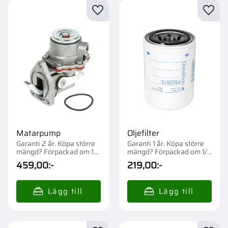
Lägg till i favoriter
Lägg t
Matarpump
Oljefilter
Garanti 2 år. Köpa större
Garanti 1 år. Köpa större
mängd? Förpackad om 1
mängd? Förpackad om 1/6
st.
st.
459,00
:-
219,00
:-