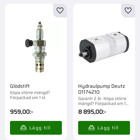
Lägg till i favoriter
Lägg t
Glödstift
Hydraulpump Deutz
01174210
Köpa större mängd?
Förpackad om 1 st.
Garanti 2 år. Köpa större
mängd? Förpackad om 1
st.
959,00
:-
8 895,00
:-