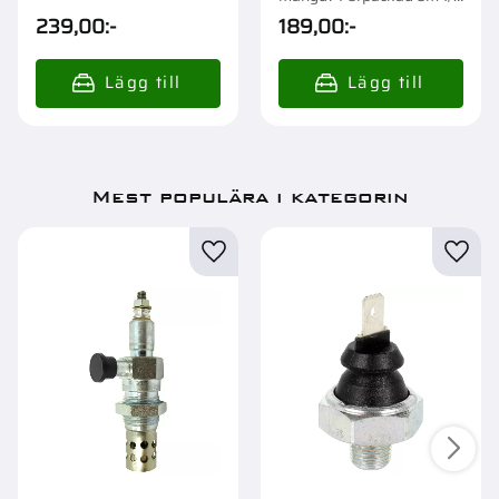
st.
239,00
:-
189,00
:-
Mest populära i kategorin