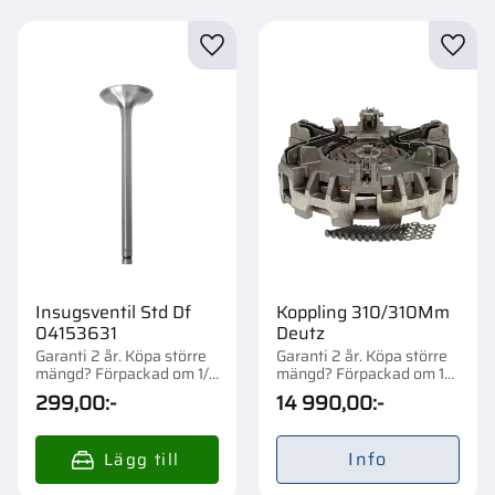
Lägg till i favoriter
Lägg t
Insugsventil Std Df
Koppling 310/310Mm
04153631
Deutz
Garanti 2 år. Köpa större
Garanti 2 år. Köpa större
mängd? Förpackad om 1/4
mängd? Förpackad om 1
st.
st.
299,00
:-
14 990,00
:-
Info