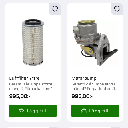
Lägg till i favoriter
Lägg t
Luftfilter Yttre
Matarpump
Garanti 1 år. Köpa större
Garanti 2 år. Köpa större
mängd? Förpackad om 1
mängd? Förpackad om 1
st.
st.
995,00
:-
995,00
:-