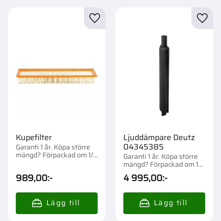
Lägg till i favoriter
Lägg t
Kupefilter
Ljuddämpare Deutz
04345385
Garanti 1 år. Köpa större
mängd? Förpackad om 1/5
Garanti 1 år. Köpa större
st.
mängd? Förpackad om 1
st.
989,00
:-
4 995,00
:-