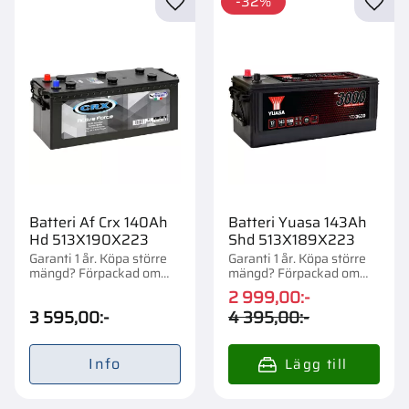
32
%
Lägg till i favoriter
Lägg t
Batteri Af Crx 140Ah
Batteri Yuasa 143Ah
Hd 513X190X223
Shd 513X189X223
Garanti 1 år. Köpa större
Garanti 1 år. Köpa större
mängd? Förpackad om
mängd? Förpackad om
1/24 st.
1/24 st.
2 999,00
:-
3 595,00
:-
4 395,00
:-
Info