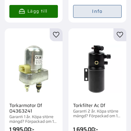
Info
Lägg till i favoriter
Lägg t
Torkarmotor Df
Torkfilter Ac Df
04363241
Garanti 2 år. Köpa större
mängd? Förpackad om 1
Garanti 1 år. Köpa större
st.
mängd? Förpackad om 1
st.
1 995,00
:-
1 695,00
:-