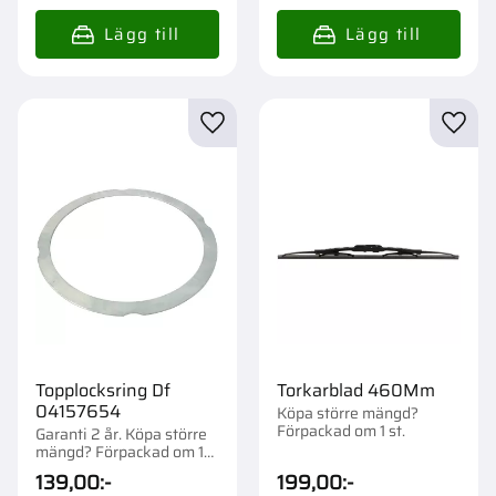
Lägg till i favoriter
Lägg t
Topplocksring Df
Torkarblad 460Mm
04157654
Köpa större mängd?
Förpackad om 1 st.
Garanti 2 år. Köpa större
mängd? Förpackad om 1
st.
139,00
:-
199,00
:-