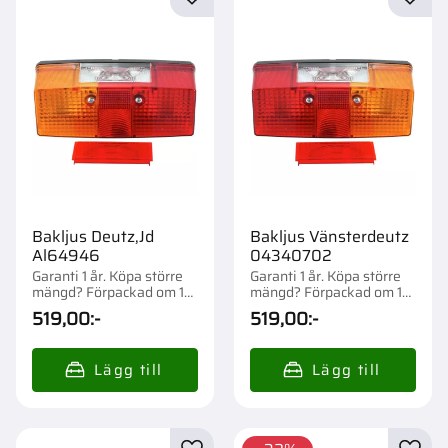
Lägg till i favoriter
Lägg t
Bakljus Deutz,Jd
Bakljus Vänsterdeutz
Al64946
04340702
Garanti 1 år. Köpa större
Garanti 1 år. Köpa större
mängd? Förpackad om 1
mängd? Förpackad om 1
st.
st.
519,00
:-
519,00
:-