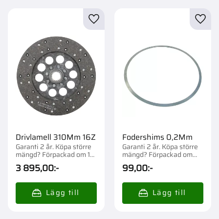
Lägg till i favoriter
Lägg t
Drivlamell 310Mm 16Z
Fodershims 0,2Mm
Garanti 2 år. Köpa större
Garanti 2 år. Köpa större
mängd? Förpackad om 1
mängd? Förpackad om
st.
1/10 st.
3 895,00
:-
99,00
:-