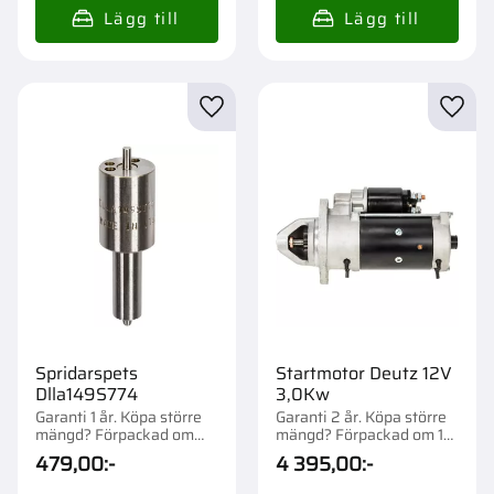
Lägg till i favoriter
Lägg t
Spridarspets
Startmotor Deutz 12V
Dlla149S774
3,0Kw
Garanti 1 år. Köpa större
Garanti 2 år. Köpa större
mängd? Förpackad om
mängd? Förpackad om 1
1/12 st.
st.
479,00
:-
4 395,00
:-