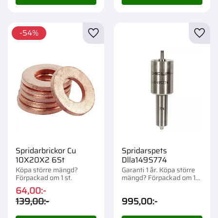
54
%
Lägg till i favoriter
Lägg t
Spridarbrickor Cu
Spridarspets
10X20X2 6St
Dlla149S774
Köpa större mängd?
Garanti 1 år. Köpa större
Förpackad om 1 st.
mängd? Förpackad om 1
st.
64,00
:-
139,00
:-
995,00
:-