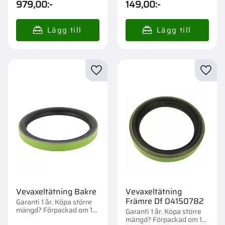
979,00
:-
149,00
:-
Lägg till i favoriter
Lägg t
Vevaxeltätning Bakre
Vevaxeltätning
Främre Df 04150782
Garanti 1 år. Köpa större
mängd? Förpackad om 1
Garanti 1 år. Köpa större
st.
mängd? Förpackad om 1