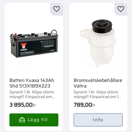
Lägg till i favoriter
Lägg t
Batteri Yuasa 143Ah
Bromsvätskebehållare
Shd 513X189X223
Valtra
Garanti 1 år. Köpa större
Garanti 1 år. Köpa större
mängd? Förpackad om
mängd? Förpackad om 1
1/21 st.
st.
3 895,00
:-
789,00
:-
Info