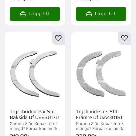
Lägg till i favoriter
Lägg t
Tryckbrickor Par Std
Tryckbricksats Std
Baksida Df 02230170
Främre Df 02230181
Garanti 2 år. Köpa större
Garanti 2 år. Köpa större
mängd? Förpackad om 1/1
mängd? Förpackad om 1/1
st.
st.