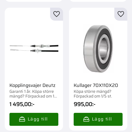
Lägg till i favoriter
Lägg t
Kopplingsvajer Deutz
Kullager 70X110X20
Garanti 1 år. Köpa större
Köpa större mängd?
mängd? Förpackad om 1
Förpackad om 1/5 st.
st.
1 495,00
:-
995,00
:-