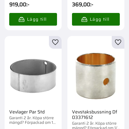
st.
919,00
:-
369,00
:-
Lägg till i favoriter
Lägg t
Vevlager Par Std
Vevstaksbussning Df
03371612
Garanti 2 år. Köpa större
mängd? Förpackad om 1
Garanti 2 år. Köpa större
st.
mängd? Förpackad om 1/1