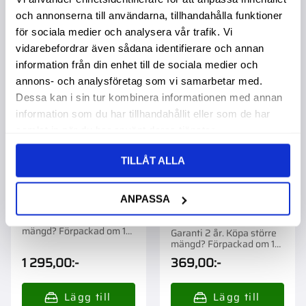
och annonserna till användarna, tillhandahålla funktioner
för sociala medier och analysera vår trafik. Vi
Lägg till i favoriter
Lägg t
vidarebefordrar även sådana identifierare och annan
information från din enhet till de sociala medier och
annons- och analysföretag som vi samarbetar med.
Dessa kan i sin tur kombinera informationen med annan
information som du har tillhandahållit eller som de har
samlat in när du har använt deras tjänster.
TILLÅT ALLA
ANPASSA
Solenoid Df 01307762
Sotningssats Per
Cylinder
Garanti 2 år. Köpa större
mängd? Förpackad om 1
Garanti 2 år. Köpa större
st.
mängd? Förpackad om 1
st.
1 295,00
:-
369,00
:-