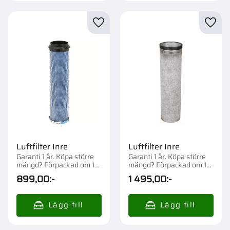
Lägg till i favoriter
Lägg t
Luftfilter Inre
Luftfilter Inre
Garanti 1 år. Köpa större
Garanti 1 år. Köpa större
mängd? Förpackad om 1
mängd? Förpackad om 1
st.
st.
899,00
:-
1 495,00
:-