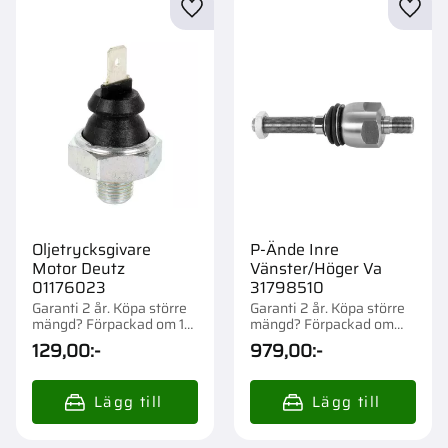
Lägg till i favoriter
Lägg t
Oljetrycksgivare
P-Ände Inre
Motor Deutz
Vänster/Höger Va
01176023
31798510
Garanti 2 år. Köpa större
Garanti 2 år. Köpa större
mängd? Förpackad om 1
mängd? Förpackad om
st.
1/20 st.
129,00
:-
979,00
:-