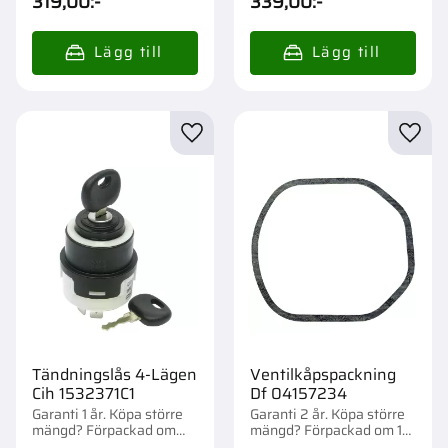
319,00
:-
339,00
:-
Lägg till i favoriter
Lägg t
Tändningslås 4-Lägen
Ventilkåpspackning
Cih 1532371C1
Df 04157234
Garanti 1 år. Köpa större
Garanti 2 år. Köpa större
mängd? Förpackad om
mängd? Förpackad om 1
1/50 st.
st.