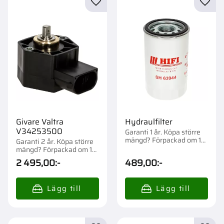
Lägg till i favoriter
Lägg t
Givare Valtra
Hydraulfilter
V34253500
Garanti 1 år. Köpa större
mängd? Förpackad om 1
Garanti 2 år. Köpa större
st.
mängd? Förpackad om 1
st.
2 495,00
:-
489,00
:-