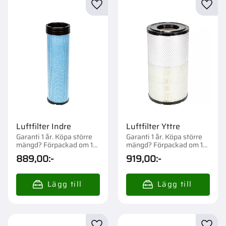
Lägg till i favoriter
Lägg t
Luftfilter Indre
Luftfilter Yttre
Garanti 1 år. Köpa större
Garanti 1 år. Köpa större
mängd? Förpackad om 1
mängd? Förpackad om 1
st.
st.
889,00
:-
919,00
:-