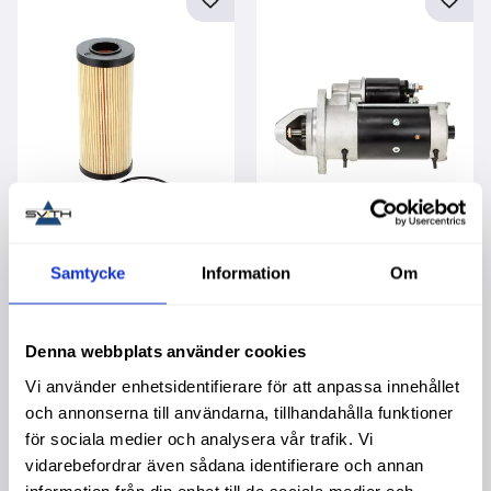
Lägg till i favoriter
Lägg t
Oljefilter Vo 11708551
Startmotor Deutz 12V
Samtycke
Information
Om
3,0Kw
Garanti 1 år. Köpa större
mängd? Förpackad om
Garanti 2 år. Köpa större
1/12 st.
mängd? Förpackad om 1
st.
419,00
:-
4 395,00
:-
Denna webbplats använder cookies
Vi använder enhetsidentifierare för att anpassa innehållet
och annonserna till användarna, tillhandahålla funktioner
för sociala medier och analysera vår trafik. Vi
vidarebefordrar även sådana identifierare och annan
information från din enhet till de sociala medier och