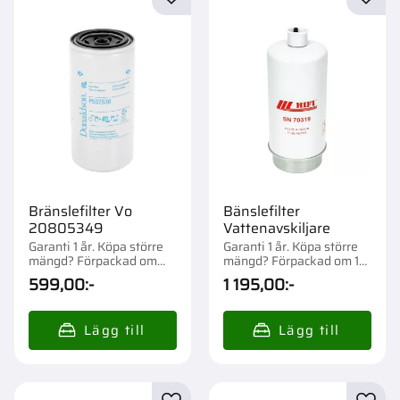
Lägg till i favoriter
Lägg t
Bränslefilter Vo
Bänslefilter
20805349
Vattenavskiljare
Garanti 1 år. Köpa större
Garanti 1 år. Köpa större
mängd? Förpackad om
mängd? Förpackad om 1
1/12 st.
st.
599,00
:-
1 195,00
:-