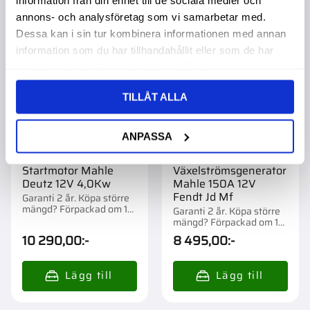
Lägg till i favoriter
Lägg t
annons- och analysföretag som vi samarbetar med.
Dessa kan i sin tur kombinera informationen med annan
information som du har tillhandahållit eller som de har
samlat in när du har använt deras tjänster.
TILLÅT ALLA
ANPASSA
Startmotor Mahle
Växelströmsgenerator
Deutz 12V 4,0Kw
Mahle 150A 12V
Fendt Jd Mf
Garanti 2 år. Köpa större
mängd? Förpackad om 1
Garanti 2 år. Köpa större
st.
mängd? Förpackad om 1
st.
10 290,00
:-
8 495,00
:-