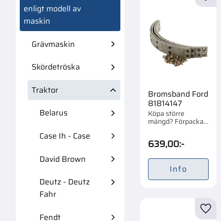
Lägg 
enligt modell av
maskin
Grävmaskin
Skördetröska
Traktor
Bromsband Ford
81814147
Belarus
Köpa större
mängd? Förpackad
om 1 st.
Case Ih - Case
639,00
:-
David Brown
Info
Deutz - Deutz
Fahr
Lägg 
Fendt