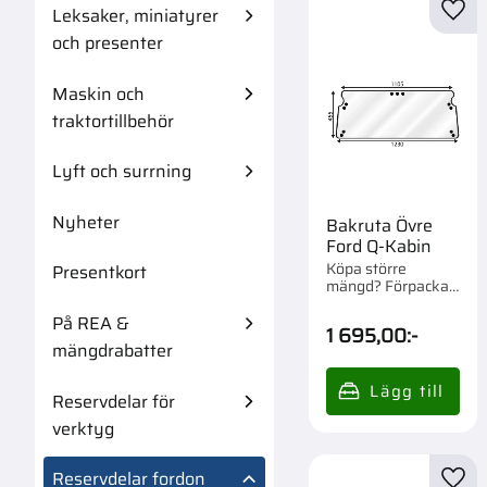
Leksaker, miniatyrer
Lägg 
och presenter
Maskin och
traktortillbehör
Lyft och surrning
Nyheter
Bakruta Övre
Ford Q-Kabin
Köpa större
Presentkort
mängd? Förpackad
om 1 st.
På REA &
1 695,00
:-
mängdrabatter
Reservdelar för
verktyg
Reservdelar fordon