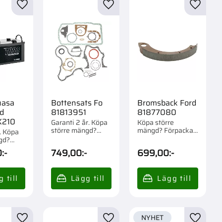
r
Lägg till i favoriter
Lägg till i favoriter
Lägg til
uasa
Bottensats Fo
Bromsback Ford
d
81813951
81877080
X210
Garanti 2 år. Köpa
Köpa större
större mängd?
mängd? Förpackad
r. Köpa
Förpackad om 1 st.
om 1/2 st.
gd?
om 1/21
0
:-
749,00
:-
699,00
:-
NYHET