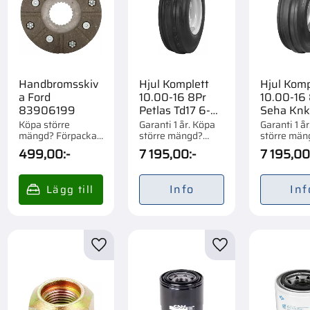
Handbromsskiv
Hjul Komplett
Hjul Komp
a Ford
10.00-16 8Pr
10.00-16
83906199
Petlas Td17 6-
Seha Knk
Bult
Bult
Köpa större
Garanti 1 år. Köpa
Garanti 1 å
mängd? Förpackad
större mängd?
större män
om 1 st.
Förpackad om 1/14
Förpackad o
499,00
:-
7 195,00
:-
7 195,00
st.
Info
Inf
till i favoriter
Lägg till i favoriter
Lägg till i favorite