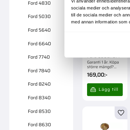
Vi använder enhetsidentifierar
Ford 4830
sociala medier och analysera 
till de sociala medier och a
Ford 5030
med annan information som du 
Ford 5640
Ford 6640
Fjäder
Bromspedal
Ford 83927277
Ford 7740
Garanti 1 år. Köpa
större mängd?
Ford 7840
Förpackad om 1 st.
169,00
:-
Ford 8240
Ford 8340
Ford 8530
Lägg 
Ford 8630