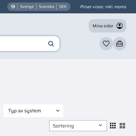
Priser visas
inkl. moms
Sverige
Svenska
SEK
Mina sidor
Favoriter
Kundvagn
Typ av system
Andra delar
5
Välj sortering
Välj
Avgassystem
1