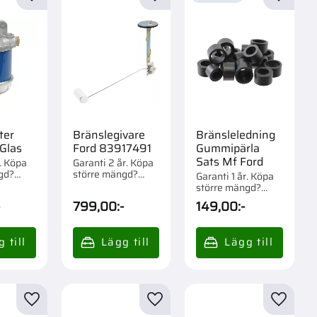
r
Lägg till i favoriter
Lägg till i favoriter
Lägg til
ter
Bränslegivare
Bränsleledning
Glas
Ford 83917491
Gummipärla
Sats Mf Ford
r. Köpa
Garanti 2 år. Köpa
gd?
större mängd?
Garanti 1 år. Köpa
om 1/15
Förpackad om 1 st.
större mängd?
Förpackad om 1 st.
-
799,00
:-
149,00
:-
r
Lägg till i favoriter
Lägg till i favoriter
Lägg til