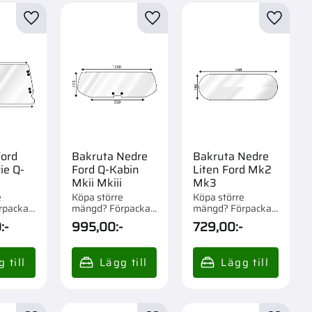
Broms
5
r
Lägg till i favoriter
Lägg till i favoriter
Lägg til
Bränslesystem
7
Visa fler
Ford
Bakruta Nedre
Bakruta Nedre
ie Q-
Ford Q-Kabin
Liten Ford Mk2
Mkii Mkiii
Mk3
e
Köpa större
Köpa större
rpackad
mängd? Förpackad
mängd? Förpackad
om 1 st.
om 1/1 st.
0
:-
995,00
:-
729,00
:-