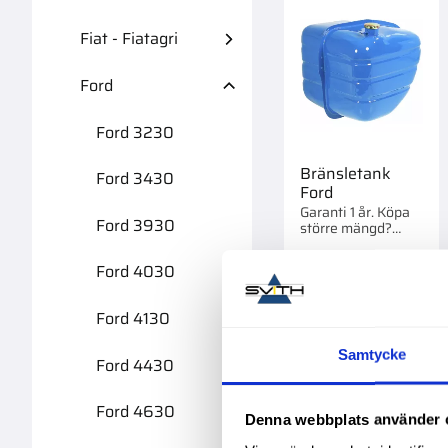
Fiat - Fiatagri
Ford
Ford 3230
Bränsletank
Ford 3430
Ford
Garanti 1 år. Köpa
Ford 3930
större mängd?
Förpackad om 1 st.
Ford 4030
2 695,00
:-
Ford 4130
Samtycke
Ford 4430
Ford 4630
Lägg 
Denna webbplats använder 