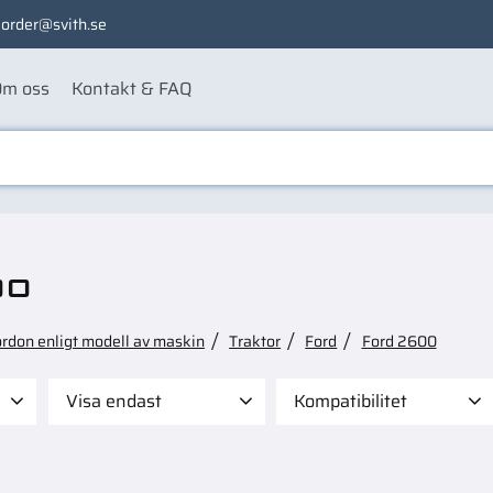
order@svith.se
m oss
Kontakt & FAQ
00
ordon enligt modell av maskin
Traktor
Ford
Ford 2600
Visa endast
Kompatibilitet
 395
Finns i lager
105
Bobcat 631
1
Bobcat 641
1