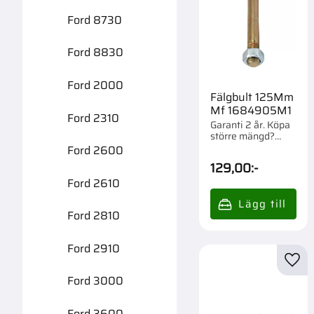
Ford 8730
Ford 8830
Ford 2000
Fälgbult 125Mm
Mf 1684905M1
Ford 2310
Garanti 2 år. Köpa
större mängd?
Förpackad om 1 st.
Ford 2600
129,00
:-
Ford 2610
Ford 2810
Ford 2910
Lägg 
Ford 3000
Ford 3600