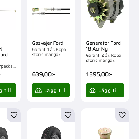
Gasvajer Ford
Generator Ford
N
18 Acr Ny
Garanti 1 år. Köpa
större mängd?
Ford
Garanti 2 år. Köpa
Förpackad om 1 st.
större mängd?
e
Förpackad om 1 st.
rpackad
-
639,00
:-
1 395,00
:-
r
Lägg till i favoriter
Lägg till i favoriter
Lägg til