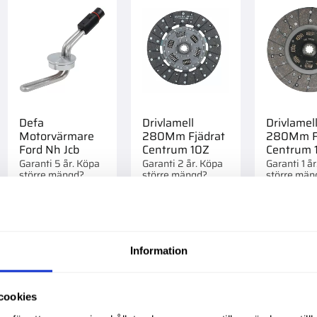
Defa
Drivlamell
Drivlamel
Motorvärmare
280Mm Fjädrat
280Mm Fj
Ford Nh Jcb
Centrum 10Z
Centrum 
Garanti 5 år. Köpa
Garanti 2 år. Köpa
Garanti 1 å
större mängd?
större mängd?
större män
Förpackad om 1/16
Förpackad om 1 st.
Förpackad o
2 495,00
:-
3 295,00
:-
1 995,0
st.
Info
Info
Information
till i favoriter
Lägg till i favoriter
Lägg till i favorite
cookies