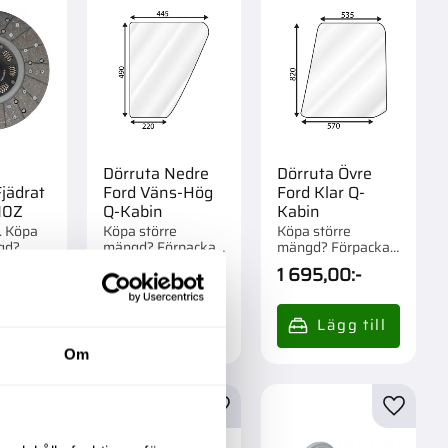
l
Dörruta Nedre
Dörruta Övre
ädrat
Ford Väns-Hög
Ford Klar Q-
10Z
Q-Kabin
Kabin
r. Köpa
Köpa större
Köpa större
gd?
mängd? Förpackad
mängd? Förpackad
m 1 st.
om 1 st.
om 1/1 st.
0
:-
839,00
:-
1 695,00
:-
Om
r
Lägg till i favoriter
Lägg till i favoriter
Lägg til