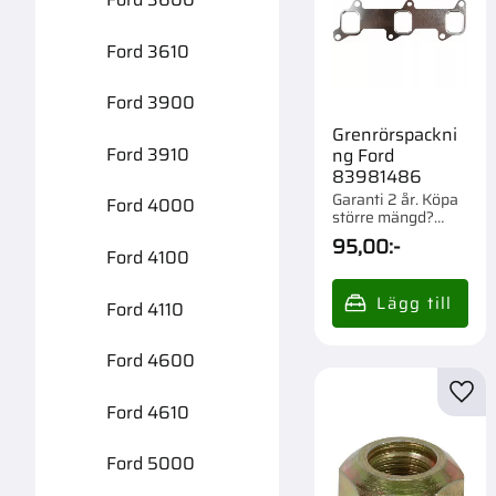
Ford 3610
Ford 3900
Grenrörspackni
Ford 3910
ng Ford
83981486
Garanti 2 år. Köpa
Ford 4000
större mängd?
Förpackad om 1 st.
95,00
:-
Ford 4100
Ford 4110
Ford 4600
Lägg 
Ford 4610
Ford 5000