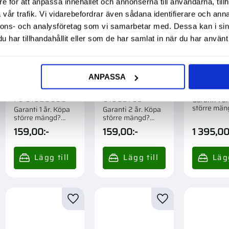
e för att anpassa innehållet och annonserna till användarna, tillh
vår trafik. Vi vidarebefordrar även sådana identifierare och anna
nnons- och analysföretag som vi samarbetar med. Dessa kan i sin
har tillhandahållit eller som de har samlat in när du har använt 
ANPASSA
Fjäder Till
Frontkåpspackn
Fälg 4.5
Kopplingspedal
ing Fo
Fram 2W
Fo 81820895
81803753
Garanti 1 å
större män
Garanti 1 år. Köpa
Garanti 2 år. Köpa
Förpackad o
större mängd?
större mängd?
Förpackad om 1 st.
Förpackad om 1 st.
159,00
:-
159,00
:-
1 395,0
till i favoriter
Lägg till i favoriter
Lägg till i favorite