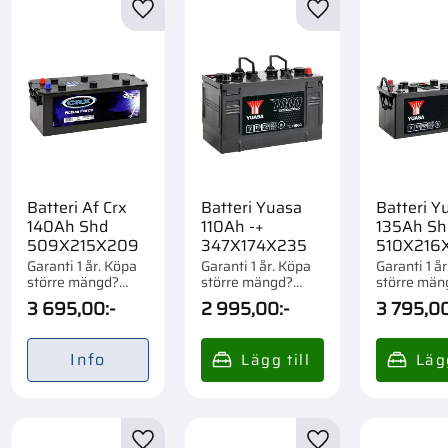
till i favoriter
Lägg till i favoriter
Lägg till i favorite
Batteri Af Crx
Batteri Yuasa
Batteri Y
140Ah Shd
110Ah -+
135Ah Sh
509X215X209
347X174X235
510X216
Garanti 1 år. Köpa
Garanti 1 år. Köpa
Garanti 1 å
större mängd?
större mängd?
större män
Förpackad om 1/21
Förpackad om 1/36
Förpackad 
3 695,00
:-
2 995,00
:-
3 795,0
st.
st.
st.
Info