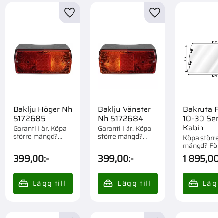
Bobcat 743
1
till i favoriter
Lägg till i favoriter
Lägg till i favorite
Bobcat 751
1
Visa fler
Baklju Höger Nh
Baklju Vänster
Bakruta 
5172685
Nh 5172684
10-30 Ser
Kabin
Garanti 1 år. Köpa
Garanti 1 år. Köpa
större mängd?
större mängd?
Köpa störr
Förpackad om 1 st.
Förpackad om 1 st.
mängd? Fö
om 1 st.
399,00
:-
399,00
:-
1 895,0