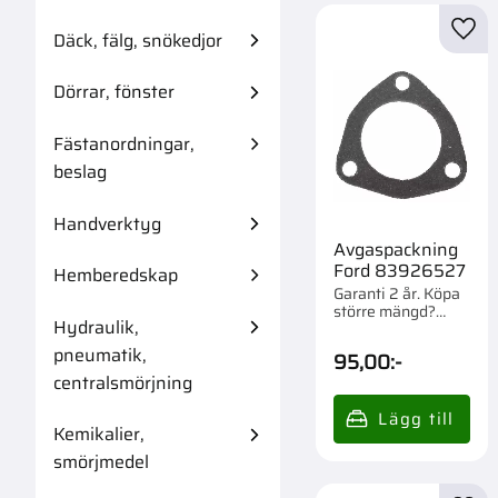
Däck, fälg, snökedjor
Lägg 
Dörrar, fönster
Fästanordningar,
beslag
Handverktyg
Avgaspackning
Ford 83926527
Hemberedskap
Garanti 2 år. Köpa
större mängd?
Hydraulik,
Förpackad om 1 st.
pneumatik,
95,00
:-
centralsmörjning
Kemikalier,
smörjmedel