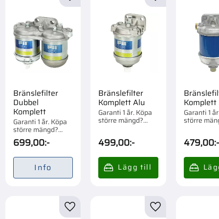
till i favoriter
Lägg till i favoriter
Lägg till i favorite
Bränslefilter
Bränslefilter
Bränslefil
Dubbel
Komplett Alu
Komplett 
Komplett
Garanti 1 år. Köpa
Garanti 1 å
större mängd?
större män
Garanti 1 år. Köpa
Förpackad om 1/24
Förpackad 
större mängd?
st.
st.
Förpackad om 1 st.
699,00
:-
499,00
:-
479,00
:
Info
till i favoriter
Lägg till i favoriter
Lägg till i favorite