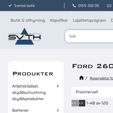
Svensk butik
0155-332 05
Butik & Uthyrning
Köpvillkor
Lojalitetsprogram
O
Ford 26
Produkter
Reservdelar f
Arbetsklädsel,
Prisintervall
skyddsutrustning,
skyddsprodukter
31
9
«
»
1–
48
av
120
Batterier