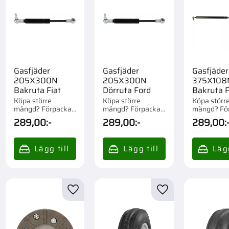
Gasfjäder
Gasfjäder
Gasfjäder
205X300N
205X300N
375X108
Bakruta Fiat
Dörruta Ford
Bakruta 
Köpa större
Köpa större
Köpa störr
mängd? Förpackad
mängd? Förpackad
mängd? Fö
om 1/10 st.
om 1/10 st.
om 1/10 st.
289,00
:-
289,00
:-
289,00
:
till i favoriter
Lägg till i favoriter
Lägg till i favorite