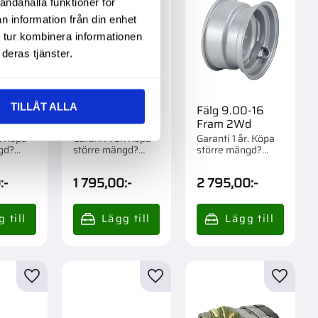
andahålla funktioner för
n information från din enhet
 tur kombinera informationen
deras tjänster.
TILLÅT ALLA
0X16
Fälg 5.50X16
Fälg 9.00-16
d
Fram 2Wd
Fram 2Wd
r. Köpa
Garanti 1 år. Köpa
Garanti 1 år. Köpa
gd?
större mängd?
större mängd?
m 1 st.
Förpackad om 1 st.
Förpackad om 1 st.
0
:-
1 795,00
:-
2 795,00
:-
r
Lägg till i favoriter
Lägg till i favoriter
Lägg til