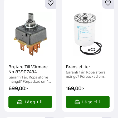
Lägg till i favoriter
Lägg t
Brytare Till Värmare
Bränslefilter
Nh 83907434
Garanti 1 år. Köpa större
mängd? Förpackad om
Garanti 1 år. Köpa större
1/12 st.
mängd? Förpackad om 1
st.
699,00
:-
169,00
:-