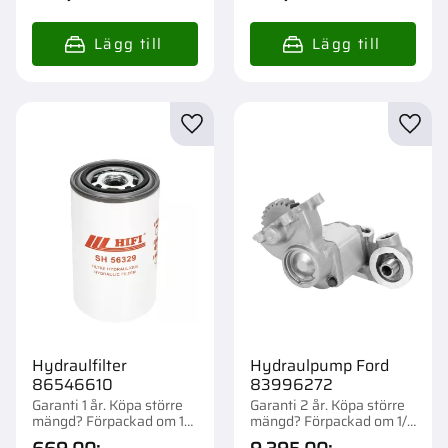
Lägg till i favoriter
Lägg t
Hydraulfilter
Hydraulpump Ford
86546610
83996272
Garanti 1 år. Köpa större
Garanti 2 år. Köpa större
mängd? Förpackad om 1
mängd? Förpackad om 1/2
st.
st.