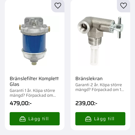
Lägg till i favoriter
Lägg t
Bränslefilter Komplett
Bränslekran
Glas
Garanti 2 år. Köpa större
mängd? Förpackad om 1
Garanti 1 år. Köpa större
st.
mängd? Förpackad om
1/15 st.
479,00
:-
239,00
:-