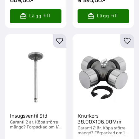
669,00
:-
9 395,00
:-
Lägg till i favoriter
Lägg t
Insugsventil Std
Knutkors
38,00X106,00Mm
Garanti 2 år. Köpa större
mängd? Förpackad om 1/4
Garanti 2 år. Köpa större
st.
mängd? Förpackad om 1
st.