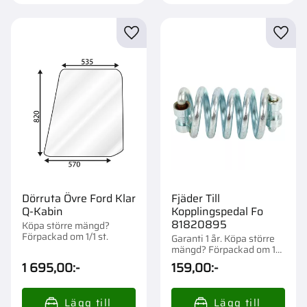
Lägg till i favoriter
Lägg t
Dörruta Övre Ford Klar
Fjäder Till
Q-Kabin
Kopplingspedal Fo
81820895
Köpa större mängd?
Förpackad om 1/1 st.
Garanti 1 år. Köpa större
mängd? Förpackad om 1
st.
1 695,00
:-
159,00
:-