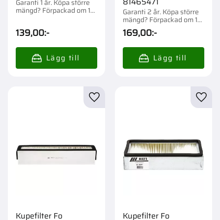
81465471
Garanti 1 år. Köpa större
mängd? Förpackad om 1
Garanti 2 år. Köpa större
st.
mängd? Förpackad om 1
st.
139,00
:-
169,00
:-
Lägg till i favoriter
Lägg t
Kupefilter Fo
Kupefilter Fo