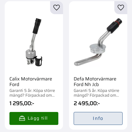
Lägg till i favoriter
Lägg t
Calix Motorvärmare
Defa Motorvärmare
Ford
Ford Nh Jcb
Garanti 5 år. Köpa större
Garanti 5 år. Köpa större
mängd? Förpackad om
mängd? Förpackad om
1/10 st.
1/16 st.
1 295,00
:-
2 495,00
:-
Info