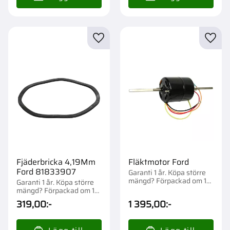
Lägg till i favoriter
Lägg t
Fjäderbricka 4,19Mm
Fläktmotor Ford
Ford 81833907
Garanti 1 år. Köpa större
mängd? Förpackad om 1
Garanti 1 år. Köpa större
st.
mängd? Förpackad om 1
st.
319,00
:-
1 395,00
:-