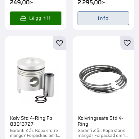
249,00
:-
2 295,00
:-
Info
Lägg till i favoriter
Lägg t
Kolv Std 4-Ring Fo
Kolvringssats Std 4-
83913727
Ring
Garanti 2 år. Köpa större
Garanti 2 år. Köpa större
mängd? Förpackad om 1
mängd? Förpackad om 1