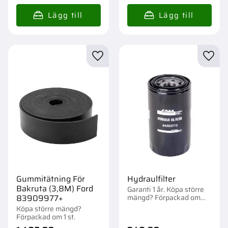
Lägg till i favoriter
Lägg t
Gummitätning För
Hydraulfilter
Bakruta (3,8M) Ford
Garanti 1 år. Köpa större
mängd? Förpackad om
83909977+
1/10/200 st.
Köpa större mängd?
Förpackad om 1 st.