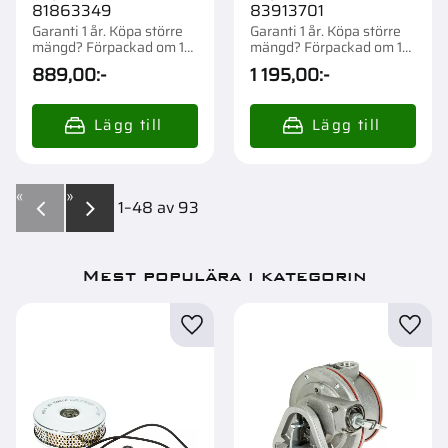
81863349
83913701
Garanti 1 år. Köpa större
Garanti 1 år. Köpa större
mängd? Förpackad om 1
mängd? Förpackad om 1
st.
st.
889,00
:-
1 195,00
:-
«
»
1–
48
av
93
Mest populära i kategorin