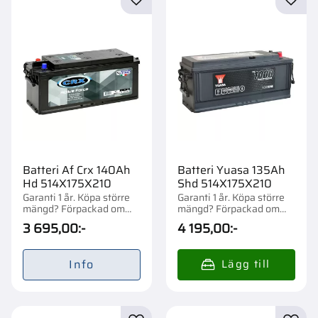
Lägg till i favoriter
Lägg t
Batteri Af Crx 140Ah
Batteri Yuasa 135Ah
Hd 514X175X210
Shd 514X175X210
Garanti 1 år. Köpa större
Garanti 1 år. Köpa större
mängd? Förpackad om
mängd? Förpackad om
1/24 st.
1/24 st.
3 695,00
:-
4 195,00
:-
Info