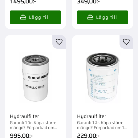
1 495,00
:-
349,00
:-
Lägg till i favoriter
Lägg t
Hydraulfilter
Hydraulfilter
Garanti 1 år. Köpa större
Garanti 1 år. Köpa större
mängd? Förpackad om
mängd? Förpackad om 1
1/12 st.
st.
995,00
:-
229,00
:-