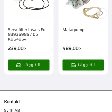
Servofilter Insats Fo
Matarpump
83936985 / Db
K964954
239,00
:-
489,00
:-
Kontakt
Svith AB