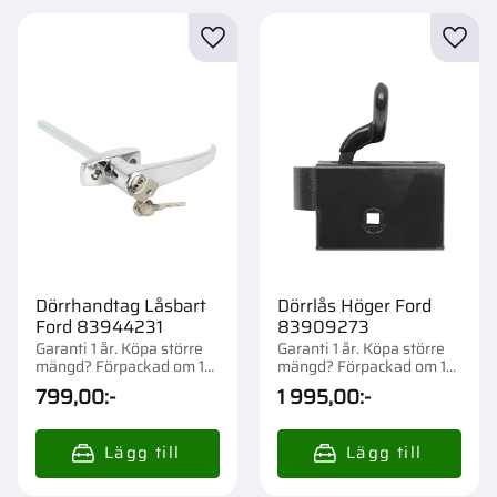
Lägg till i favoriter
Lägg t
Dörrhandtag Låsbart
Dörrlås Höger Ford
Ford 83944231
83909273
Garanti 1 år. Köpa större
Garanti 1 år. Köpa större
mängd? Förpackad om 1
mängd? Förpackad om 1
st.
st.
799,00
:-
1 995,00
:-