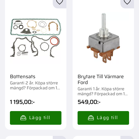
Lägg till i favoriter
Lägg t
Bottensats
Brytare Till Värmare
Ford
Garanti 2 år. Köpa större
mängd? Förpackad om 1
Garanti 1 år. Köpa större
st.
mängd? Förpackad om 1
st.
1 195,00
:-
549,00
:-