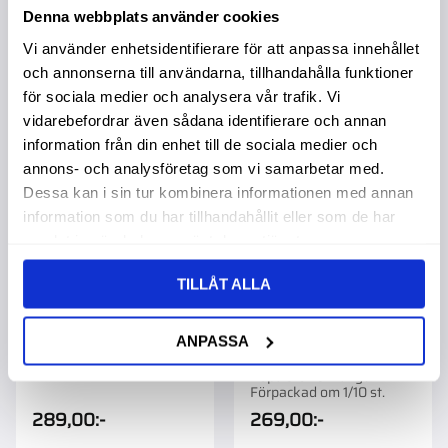
Denna webbplats använder cookies
Vi använder enhetsidentifierare för att anpassa innehållet
och annonserna till användarna, tillhandahålla funktioner
Lägg till i favoriter
Lägg t
för sociala medier och analysera vår trafik. Vi
vidarebefordrar även sådana identifierare och annan
information från din enhet till de sociala medier och
annons- och analysföretag som vi samarbetar med.
Dessa kan i sin tur kombinera informationen med annan
information som du har tillhandahållit eller som de har
samlat in när du har använt deras tjänster.
TILLÅT ALLA
Gasfjäder 205X300N
Gasfjäder 216X180N
Dörruta Ford
Taklucka
ANPASSA
Ford,Mf,Valmet
Köpa större mängd?
Förpackad om 1/10 st.
Köpa större mängd?
Förpackad om 1/10 st.
289,00
:-
269,00
:-