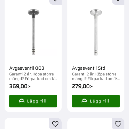
Lägg till i favoriter
Lägg t
Avgasventil 003
Avgasventil Std
Garanti 2 år. Köpa större
Garanti 2 år. Köpa större
mängd? Förpackad om 1/4
mängd? Förpackad om 1/4
st.
st.
369,00
:-
279,00
:-
Lägg till i favoriter
Lägg t