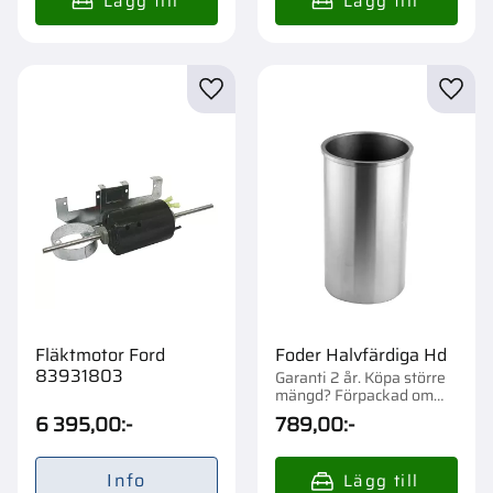
Lägg till i favoriter
Lägg t
Fläktmotor Ford
Foder Halvfärdiga Hd
83931803
Garanti 2 år. Köpa större
mängd? Förpackad om
1/50 st.
6 395,00
:-
789,00
:-
Info