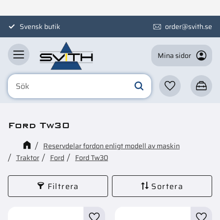
Meny
Svensk butik
order@svith.se
Mina sidor
Favoriter
Kundva
Ford Tw30
Reservdelar fordon enligt modell av maskin
Traktor
Ford
Ford Tw30
Filtrera
Sortera