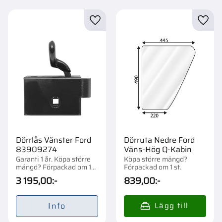
Lägg till i favoriter
Lägg t
Dörrlås Vänster Ford
Dörruta Nedre Ford
83909274
Väns-Hög Q-Kabin
Garanti 1 år. Köpa större
Köpa större mängd?
mängd? Förpackad om 1
Förpackad om 1 st.
st.
3 195,00
:-
839,00
:-
Info