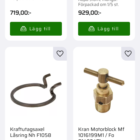
Förpackad om 1/5 st.
719,00
:-
929,00
:-
Lägg till i favoriter
Lägg t
Kraftutagsaxel
Kran Motorblock Mf
Låsring Nh F1058
1016199M1 / Fo