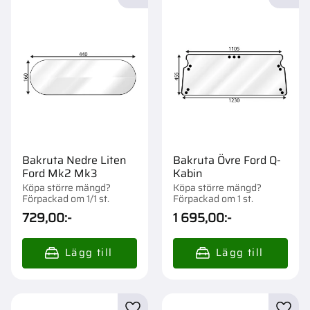
Lägg till i favoriter
Lägg t
Bakruta Nedre Liten
Bakruta Övre Ford Q-
Ford Mk2 Mk3
Kabin
Köpa större mängd?
Köpa större mängd?
Förpackad om 1/1 st.
Förpackad om 1 st.
729,00
:-
1 695,00
:-