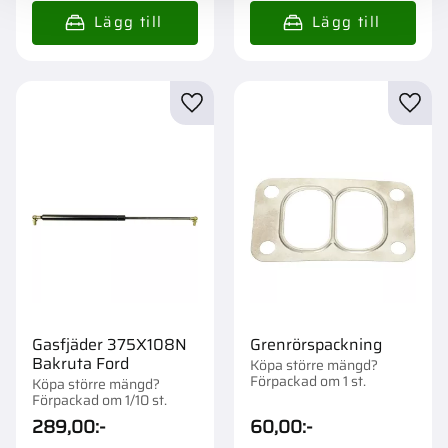
Lägg till i favoriter
Lägg t
Gasfjäder 375X108N
Grenrörspackning
Bakruta Ford
Köpa större mängd?
Förpackad om 1 st.
Köpa större mängd?
Förpackad om 1/10 st.
289,00
:-
60,00
:-