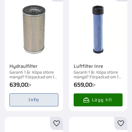
Hydraulfilter
Luftfilter Inre
Garanti 1 år. Köpa större
Garanti 1 år. Köpa större
mängd? Förpackad om 1
mängd? Förpackad om 1
st.
st.
639,00
:-
659,00
:-
Info
Lägg till i favoriter
Lägg t