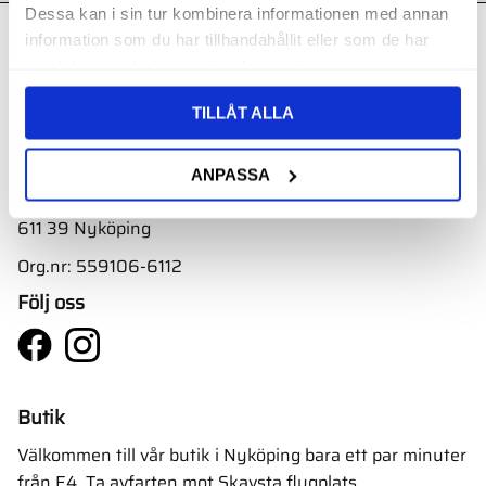
Dessa kan i sin tur kombinera informationen med annan
information som du har tillhandahållit eller som de har
Kontakt
samlat in när du har använt deras tjänster.
Svith AB
TILLÅT ALLA
Telefon:
0155-332 05
E-post:
order@svith.se
ANPASSA
Oscarsbergsvägen 11
611 39 Nyköping
Org.nr: 559106-6112
Följ oss
Butik
Välkommen till vår butik i Nyköping bara ett par minuter
från E4. Ta avfarten mot Skavsta flygplats.