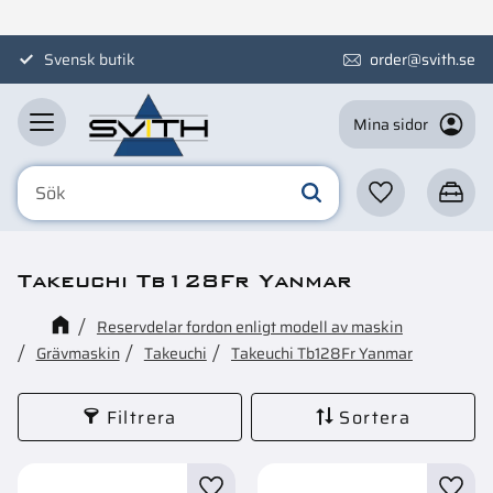
Meny
Svensk butik
order@svith.se
Mina sidor
Favoriter
Kundva
Takeuchi Tb128Fr Yanmar
Reservdelar fordon enligt modell av maskin
Grävmaskin
Takeuchi
Takeuchi Tb128Fr Yanmar
Filtrera
Sortera