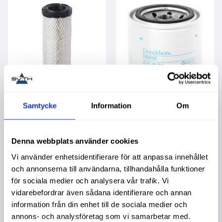
Luftfilter Yttre
Oljefilter Ge 137500
Samtycke
Information
Om
Garanti 1 år. Köpa större
Garanti 1 år. Köpa större
mängd? Förpackad om 1
mängd? Förpackad om
st.
1/12 st.
599,00
:-
229,00
:-
Denna webbplats använder cookies
Vi använder enhetsidentifierare för att anpassa innehållet
och annonserna till användarna, tillhandahålla funktioner
för sociala medier och analysera vår trafik. Vi
vidarebefordrar även sådana identifierare och annan
information från din enhet till de sociala medier och
annons- och analysföretag som vi samarbetar med.