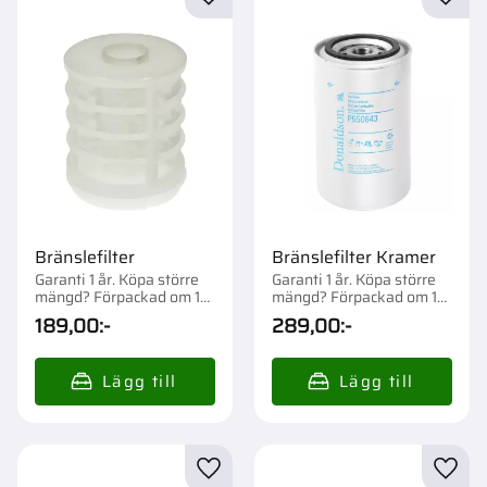
Lägg till i favoriter
Lägg t
Bränslefilter
Bränslefilter Kramer
Garanti 1 år. Köpa större
Garanti 1 år. Köpa större
mängd? Förpackad om 1
mängd? Förpackad om 1
st.
st.
189,00
:-
289,00
:-
Lägg till i favoriter
Lägg t