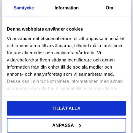
Samtycke
Information
Om
Lägg till i favoriter
Lägg t
Denna webbplats använder cookies
Vi använder enhetsidentifierare för att anpassa innehållet
och annonserna till användarna, tillhandahålla funktioner
för sociala medier och analysera vår trafik. Vi
vidarebefordrar även sådana identifierare och annan
information från din enhet till de sociala medier och
annons- och analysföretag som vi samarbetar med.
Oljefilter Ge 137500
Startmotor Yanmar
Dessa kan i sin tur kombinera informationen med annan
12V 2,2Kw
Garanti 1 år. Köpa större
information som du har tillhandahållit eller som de har
mängd? Förpackad om
Garanti 2 år. Köpa större
1/12 st.
samlat in när du har använt deras tjänster.
mängd? Förpackad om 1
st.
229,00
:-
3 995,00
:-
TILLÅT ALLA
ANPASSA