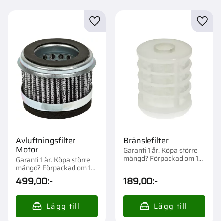
Lägg till i favoriter
Lägg t
Avluftningsfilter
Bränslefilter
Motor
Garanti 1 år. Köpa större
mängd? Förpackad om 1
Garanti 1 år. Köpa större
st.
mängd? Förpackad om 1
st.
499,00
:-
189,00
:-