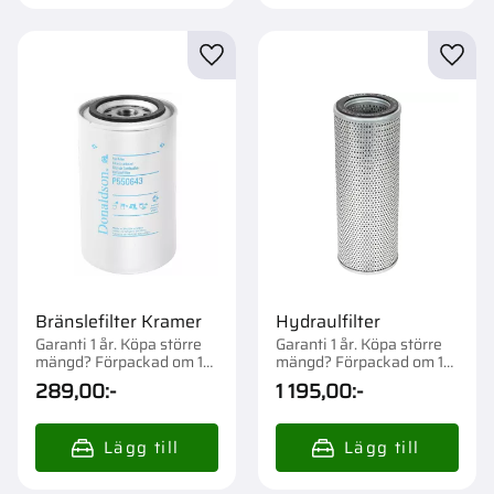
Lägg till i favoriter
Lägg t
Bränslefilter Kramer
Hydraulfilter
Garanti 1 år. Köpa större
Garanti 1 år. Köpa större
mängd? Förpackad om 1
mängd? Förpackad om 1
st.
st.
289,00
:-
1 195,00
:-