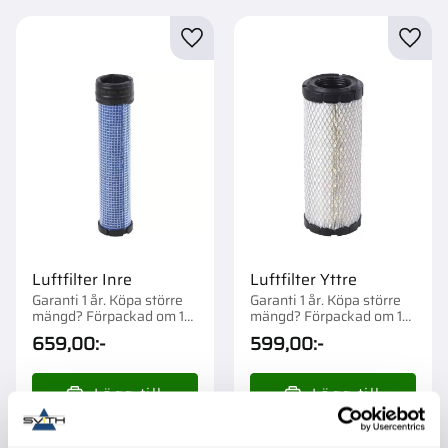
Lägg till i favoriter
Lägg t
Luftfilter Inre
Luftfilter Yttre
Garanti 1 år. Köpa större
Garanti 1 år. Köpa större
mängd? Förpackad om 1
mängd? Förpackad om 1
st.
st.
659,00
:-
599,00
:-