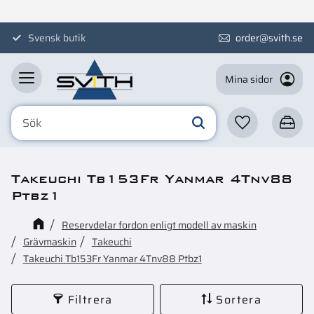
Meny
Svensk butik
order@svith.se
Mina sidor
Favoriter
Kundva
Takeuchi Tb153Fr Yanmar 4Tnv88
Ptbz1
Reservdelar fordon enligt modell av maskin
Grävmaskin
Takeuchi
Takeuchi Tb153Fr Yanmar 4Tnv88 Ptbz1
Filtrera
Sortera