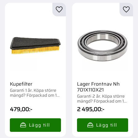
Lägg till i favoriter
Lägg t
Kupefilter
Lager Frontnav Nh
701X110X21
Garanti 1 år. Köpa större
mängd? Förpackad om 1
Garanti 2 år. Köpa större
st.
mängd? Förpackad om 1
st.
479,00
:-
2 495,00
:-