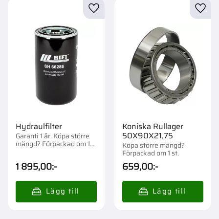
Lägg till i favoriter
Lägg t
Hydraulfilter
Koniska Rullager
50X90X21,75
Garanti 1 år. Köpa större
mängd? Förpackad om 1
Köpa större mängd?
st.
Förpackad om 1 st.
1 895,00
:-
659,00
:-