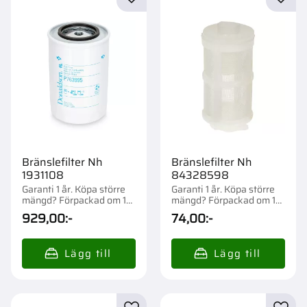
Lägg till i favoriter
Lägg t
Bränslefilter Nh
Bränslefilter Nh
1931108
84328598
Garanti 1 år. Köpa större
Garanti 1 år. Köpa större
mängd? Förpackad om 1
mängd? Förpackad om 1
st.
st.
929,00
:-
74,00
:-