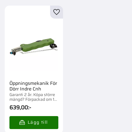
Lägg till i favoriter
Öppningsmekanik För
Dörr Indre Cnh
Garanti 2 år. Köpa större
mängd? Förpackad om 1
st.
639,00
:-