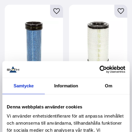
Lägg till i favoriter
Lägg t
Luftfilter Inre
Luftfilter Yttre
Samtycke
Information
Om
Garanti 1 år. Köpa större
Garanti 1 år. Köpa större
mängd? Förpackad om 1
mängd? Förpackad om 1
st.
st.
279,00
:-
719,00
:-
Denna webbplats använder cookies
Vi använder enhetsidentifierare för att anpassa innehållet
och annonserna till användarna, tillhandahålla funktioner
för sociala medier och analysera vår trafik. Vi