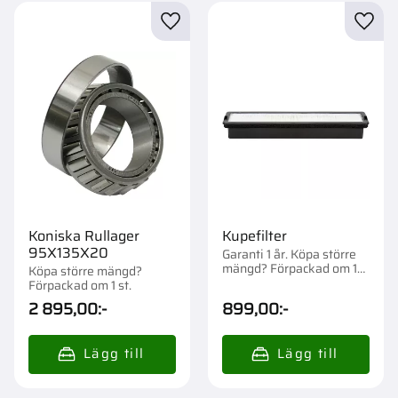
Lägg till i favoriter
Lägg t
Koniska Rullager
Kupefilter
95X135X20
Garanti 1 år. Köpa större
mängd? Förpackad om 1
Köpa större mängd?
st.
Förpackad om 1 st.
2 895,00
:-
899,00
:-