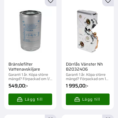
Lägg till i favoriter
Lägg t
Bränslefilter
Dörrlås Vänster Nh
Vattenavskiljare
82032406
Garanti 1 år. Köpa större
Garanti 1 år. Köpa större
mängd? Förpackad om 1/6
mängd? Förpackad om 1
st.
st.
549,00
:-
1 995,00
:-