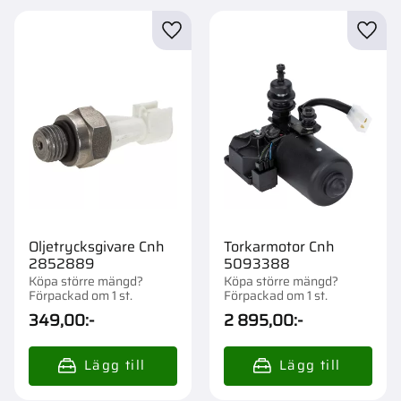
Lägg till i favoriter
Lägg t
Oljetrycksgivare Cnh
Torkarmotor Cnh
2852889
5093388
Köpa större mängd?
Köpa större mängd?
Förpackad om 1 st.
Förpackad om 1 st.
349,00
:-
2 895,00
:-