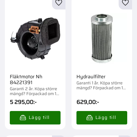
Lägg till i favoriter
Lägg t
Fläktmotor Nh
Hydraulfilter
84221391
Garanti 1 år. Köpa större
mängd? Förpackad om 1
Garanti 2 år. Köpa större
st.
mängd? Förpackad om 1
st.
5 295,00
:-
629,00
:-