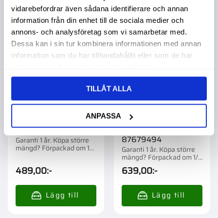
vidarebefordrar även sådana identifierare och annan
Lägg till i favoriter
Lägg t
information från din enhet till de sociala medier och
annons- och analysföretag som vi samarbetar med.
Dessa kan i sin tur kombinera informationen med annan
information som du har tillhandahållit eller som de har
samlat in när du har använt deras tjänster.
TILLÅT ALLA
ANPASSA
Oljefilter 47535939
Oljefilter Nh
87679494
Garanti 1 år. Köpa större
mängd? Förpackad om 1
Garanti 1 år. Köpa större
st.
mängd? Förpackad om 1/
st.
489,00
:-
639,00
:-