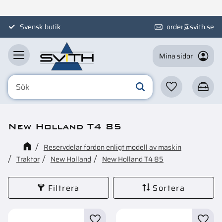
Meny
Svensk butik
order@svith.se
Mina sidor
Favoriter
Kundva
New Holland T4 85
Reservdelar fordon enligt modell av maskin
Traktor
New Holland
New Holland T4 85
Filtrera
Sortera