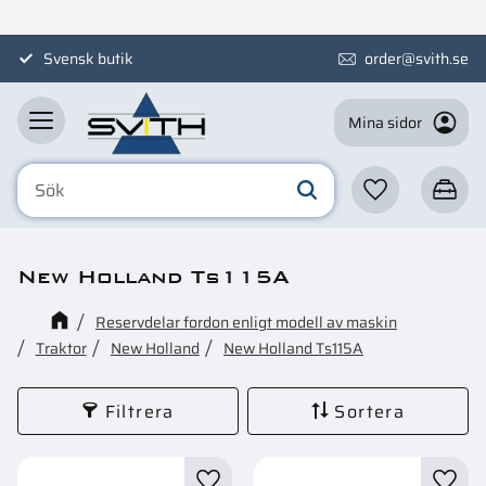
Meny
Svensk butik
order@svith.se
Mina sidor
Favoriter
Kundva
New Holland Ts115A
Reservdelar fordon enligt modell av maskin
Traktor
New Holland
New Holland Ts115A
Filtrera
Sortera