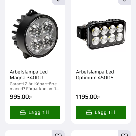
Lägg till i favoriter
Lägg t
Arbetslampa Led
Arbetslampa Led
Magna 3400U
Optimum 4500S
Garanti 2 år. Köpa större
mängd? Förpackad om 1
st.
995,00
:-
1 195,00
:-