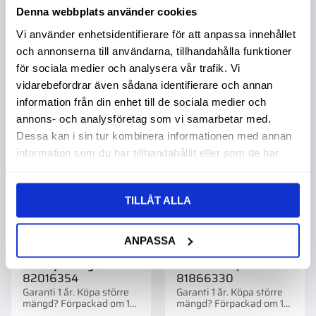
499,00
:-
179,00
:-
Denna webbplats använder cookies
Vi använder enhetsidentifierare för att anpassa innehållet
och annonserna till användarna, tillhandahålla funktioner
för sociala medier och analysera vår trafik. Vi
vidarebefordrar även sådana identifierare och annan
Lägg till i favoriter
Lägg t
information från din enhet till de sociala medier och
annons- och analysföretag som vi samarbetar med.
Dessa kan i sin tur kombinera informationen med annan
information som du har tillhandahållit eller som de har
samlat in när du har använt deras tjänster.
TILLÅT ALLA
ANPASSA
Gasvajer Fotgas Nh
Gummidämpare Nh
82016354
81866330
Garanti 1 år. Köpa större
Garanti 1 år. Köpa större
mängd? Förpackad om 1
mängd? Förpackad om 1
st.
st.