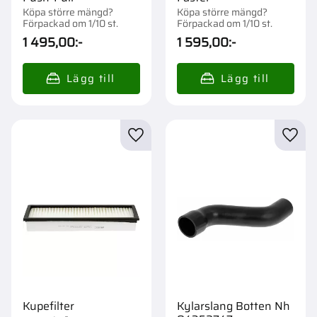
Köpa större mängd?
Köpa större mängd?
Förpackad om 1/10 st.
Förpackad om 1/10 st.
1 495,00
:-
1 595,00
:-
Lägg till i favoriter
Lägg t
Kupefilter
Kylarslang Botten Nh