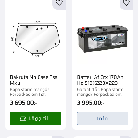
Lägg till i favoriter
Lägg t
Bakruta Nh Case Tsa
Batteri Af Crx 170Ah
Mxu
Hd 513X223X223
Köpa större mängd?
Garanti 1 år. Köpa större
Förpackad om 1 st.
mängd? Förpackad om
1/21 st.
3 695,00
:-
3 995,00
:-
Info