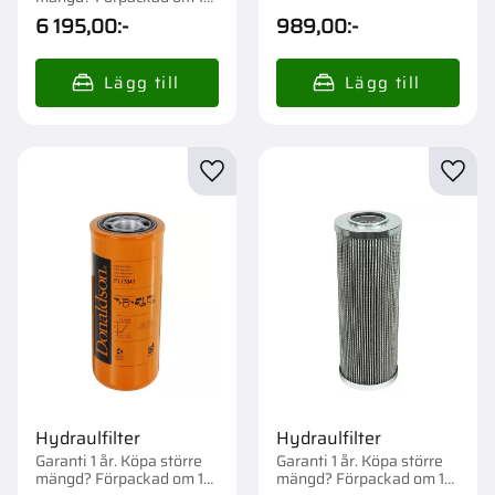
st.
6 195,00
:-
989,00
:-
Lägg till i favoriter
Lägg t
Hydraulfilter
Hydraulfilter
Garanti 1 år. Köpa större
Garanti 1 år. Köpa större
mängd? Förpackad om 1
mängd? Förpackad om 1