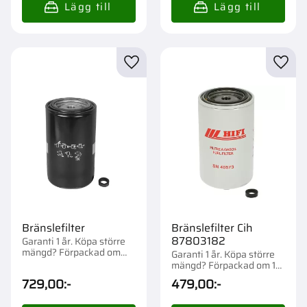
Lägg till i favoriter
Lägg t
Bränslefilter
Bränslefilter Cih
87803182
Garanti 1 år. Köpa större
mängd? Förpackad om
Garanti 1 år. Köpa större
1/12 st.
mängd? Förpackad om 1
st.
729,00
:-
479,00
:-