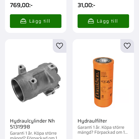
st.
769,00
:-
31,00
:-
Lägg till i favoriter
Lägg t
Hydraulcylinder Nh
Hydraulfilter
5131998
Garanti 1 år. Köpa större
mängd? Förpackad om 1
Garanti 1 år. Köpa större
st.
mängd? Förpackad om 1