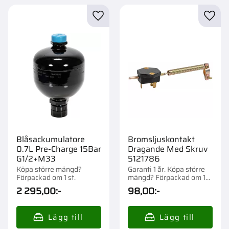
Lägg till i favoriter
Lägg t
Blåsackumulatore
Bromsljuskontakt
0.7L Pre-Charge 15Bar
Dragande Med Skruv
G1/2+M33
5121786
Köpa större mängd?
Garanti 1 år. Köpa större
Förpackad om 1 st.
mängd? Förpackad om 1
st.
2 295,00
:-
98,00
:-