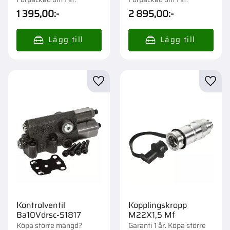
1 395,00
:-
2 895,00
:-
Lägg till i favoriter
Lägg t
Kontrolventil
Kopplingskropp
Ba10Vdrsc-S1817
M22X1,5 Mf
Köpa större mängd?
Garanti 1 år. Köpa större