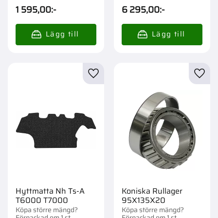
st.
st.
1 595,00
:-
6 295,00
:-
Lägg till i favoriter
Lägg t
Hyttmatta Nh Ts-A
Koniska Rullager
T6000 T7000
95X135X20
Köpa större mängd?
Köpa större mängd?
Förpackad om 1 st.
Förpackad om 1 st.