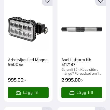
Lägg till i favoriter
Lägg t
Arbetsljus Led Magna
Axel Lyftarm Nh
5600Se
5117187
Garanti 1 år. Köpa större
mängd? Förpackad om 1
st.
995,00
:-
2 995,00
:-