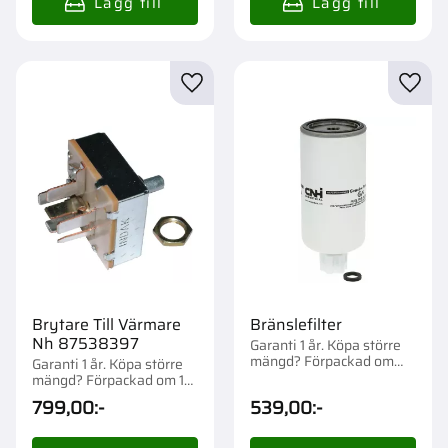
Lägg till i favoriter
Lägg t
Brytare Till Värmare
Bränslefilter
Nh 87538397
Garanti 1 år. Köpa större
mängd? Förpackad om
Garanti 1 år. Köpa större
1/12 st.
mängd? Förpackad om 1
st.
799,00
:-
539,00
:-