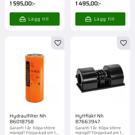
st.
st.
1 595,00
:-
1 495,00
:-
Lägg till i favoriter
Lägg t
Hydraulfilter Nh
Hyttfläkt Nh
86018758
87663947
Garanti 1 år. Köpa större
Garanti 1 år. Köpa större
mängd? Förpackad om 1
mängd? Förpackad om 1