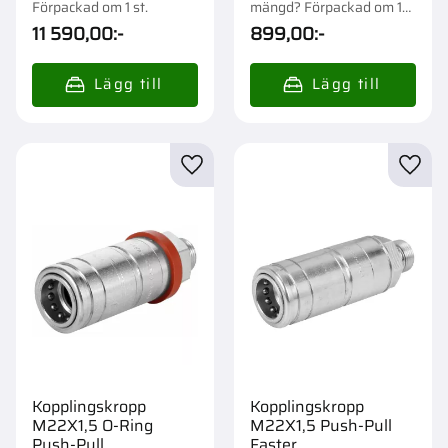
Förpackad om 1 st.
mängd? Förpackad om 1
st.
11 590,00
:-
899,00
:-
Lägg till i favoriter
Lägg t
Kopplingskropp
Kopplingskropp
M22X1,5 O-Ring
M22X1,5 Push-Pull
Push-Pull
Faster