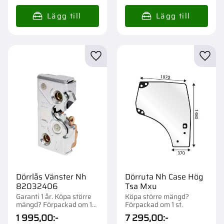
Lägg till i favoriter
Lägg t
Dörrlås Vänster Nh
Dörruta Nh Case Hög
82032406
Tsa Mxu
Garanti 1 år. Köpa större
Köpa större mängd?
mängd? Förpackad om 1
Förpackad om 1 st.
st.
1 995,00
:-
7 295,00
:-