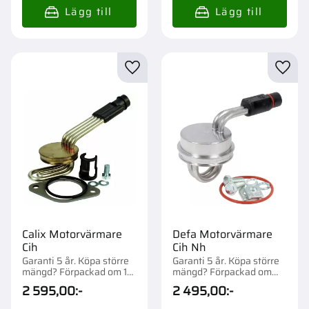
Lägg till i favoriter
Lägg t
Calix Motorvärmare
Defa Motorvärmare
Cih
Cih Nh
Garanti 5 år. Köpa större
Garanti 5 år. Köpa större
mängd? Förpackad om 1
mängd? Förpackad om
st.
1/26 st.
2 595,00
:-
2 495,00
:-