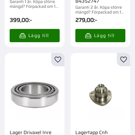
84352747
Garanti 1 år. Köpa större
mängd? Förpackad om 1
Garanti 2 år. Köpa större
st.
mängd? Förpackad om 1
st.
399,00
:-
279,00
:-
Lägg till i favoriter
Lägg t
Lager Drivaxel Inre
Lagertapp Cnh