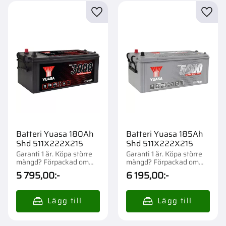
Lägg till i favoriter
Lägg t
Batteri Yuasa 180Ah
Batteri Yuasa 185Ah
Shd 511X222X215
Shd 511X222X215
Garanti 1 år. Köpa större
Garanti 1 år. Köpa större
mängd? Förpackad om
mängd? Förpackad om
1/21 st.
1/21 st.
5 795,00
:-
6 195,00
:-