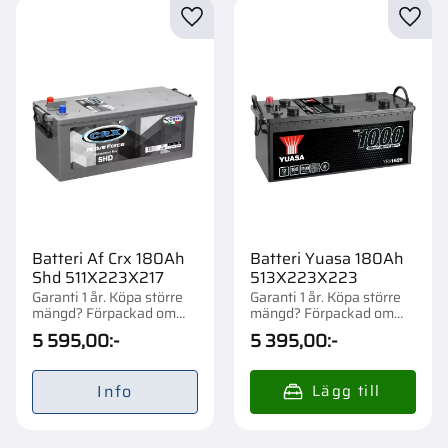
Lägg till i favoriter
Lägg t
Batteri Af Crx 180Ah
Batteri Yuasa 180Ah
Shd 511X223X217
513X223X223
Garanti 1 år. Köpa större
Garanti 1 år. Köpa större
mängd? Förpackad om
mängd? Förpackad om
1/21 st.
1/21 st.
5 595,00
:-
5 395,00
:-
Info