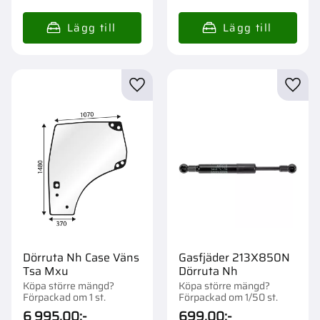
Lägg till i favoriter
Lägg t
Dörruta Nh Case Väns
Gasfjäder 213X850N
Tsa Mxu
Dörruta Nh
Köpa större mängd?
Köpa större mängd?
Förpackad om 1 st.
Förpackad om 1/50 st.
6 995,00
:-
699,00
:-