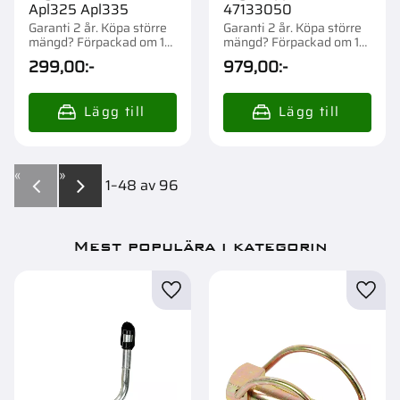
Apl325 Apl335
47133050
Garanti 2 år. Köpa större
Garanti 2 år. Köpa större
mängd? Förpackad om 1
mängd? Förpackad om 1
st.
st.
299,00
:-
979,00
:-
«
»
1–
48
av
96
Mest populära i kategorin