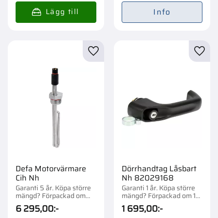
Info
Lägg till i favoriter
Lägg t
Defa Motorvärmare
Dörrhandtag Låsbart
Cih Nh
Nh 82029168
Garanti 5 år. Köpa större
Garanti 1 år. Köpa större
mängd? Förpackad om
mängd? Förpackad om 1
1/8 st.
st.
6 295,00
:-
1 695,00
:-