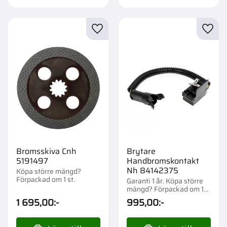
Lägg till i favoriter
Lägg t
Bromsskiva Cnh
Brytare
5191497
Handbromskontakt
Nh 84142375
Köpa större mängd?
Förpackad om 1 st.
Garanti 1 år. Köpa större
mängd? Förpackad om 1
st.
1 695,00
:-
995,00
:-