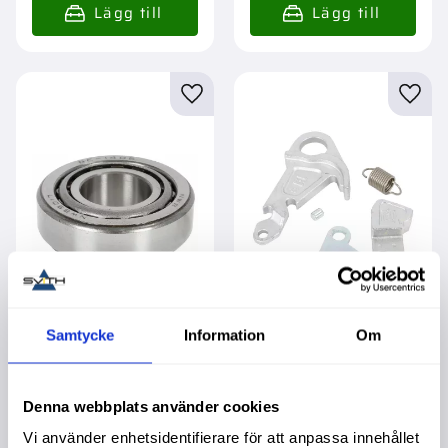
Lägg till i favoriter
Lägg t
Lager Spindelbult
Reparationssats
Samtycke
Information
Om
Apl345 Apl350
Dragarmskrok Cat2
Apl1351 Apl155
Cbm
Garanti 2 år. Köpa större
Garanti 1 år. Köpa större
Denna webbplats använder cookies
mängd? Förpackad om 1
mängd? Förpackad om 1
st.
st.
349,00
:-
995,00
:-
Vi använder enhetsidentifierare för att anpassa innehållet