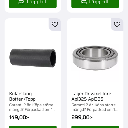
Lägg till i favoriter
Lägg t
Kylarslang
Lager Drivaxel Inre
Botten/Topp
Apl325 Apl335
Garanti 2 år. Köpa större
Garanti 2 år. Köpa större
mängd? Förpackad om 1
mängd? Förpackad om 1
st.
st.
149,00
:-
299,00
:-