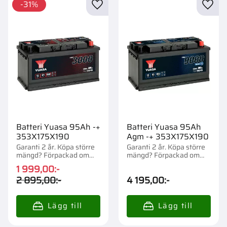
31
%
Lägg till i favoriter
Lägg t
Batteri Yuasa 95Ah -+
Batteri Yuasa 95Ah
353X175X190
Agm -+ 353X175X190
Garanti 2 år. Köpa större
Garanti 2 år. Köpa större
mängd? Förpackad om
mängd? Förpackad om
1/36 st.
1/36 st.
1 999,00
:-
2 895,00
:-
4 195,00
:-