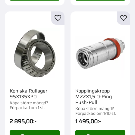
Lägg till i favoriter
Lägg t
Koniska Rullager
Kopplingskropp
95X135X20
M22X1,5 O-Ring
Push-Pull
Köpa större mängd?
Förpackad om 1 st.
Köpa större mängd?
Förpackad om 1/10 st.
2 895,00
:-
1 495,00
:-