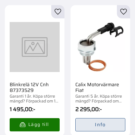
Lägg till i favoriter
Lägg t
Blinkrelä 12V Cnh
Calix Motorvärmare
87373529
Fiat
Garanti 1 år. Köpa större
Garanti 5 år. Köpa större
mängd? Förpackad om 1
mängd? Förpackad om
st.
1/10 st.
1 495,00
:-
2 295,00
:-
Info