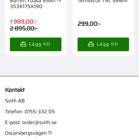
Batteri Yuasa 95Ah -+
Termostat 79C 54Mm
353X175X190
1 999,00
:-
299,00
:-
2 895,00
:-
Kontakt
Svith AB
Telefon:
0155-332 05
E-post:
order@svith.se
Oscarsbergsvägen 11