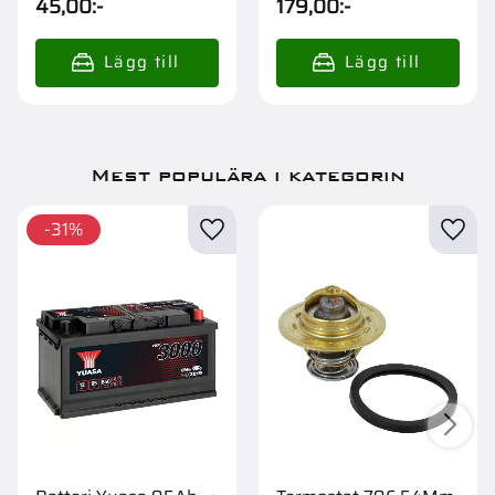
45,00
:-
179,00
:-
Mest populära i kategorin
31
%