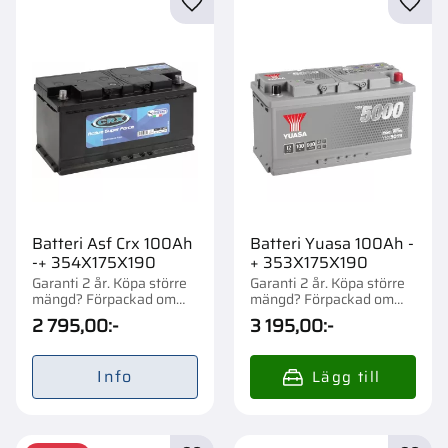
Lägg till i favoriter
Lägg t
Batteri Asf Crx 100Ah
Batteri Yuasa 100Ah -
-+ 354X175X190
+ 353X175X190
Garanti 2 år. Köpa större
Garanti 2 år. Köpa större
mängd? Förpackad om
mängd? Förpackad om
1/48 st.
1/36 st.
2 795,00
:-
3 195,00
:-
Info