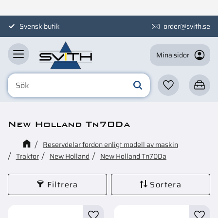
Meny
Svensk butik
order@svith.se
Mina sidor
Favoriter
Kundva
New Holland Tn70Da
Reservdelar fordon enligt modell av maskin
Traktor
New Holland
New Holland Tn70Da
Filtrera
Sortera