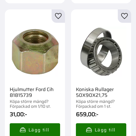
Lägg till i favoriter
Lägg t
Hjulmutter Ford Cih
Koniska Rullager
81815739
50X90X21,75
Köpa större mängd?
Köpa större mängd?
Förpackad om 1/10 st.
Förpackad om 1 st.
31,00
:-
659,00
:-