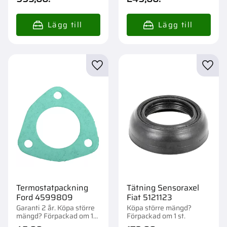
Lägg till i favoriter
Lägg t
Termostatpackning
Tätning Sensoraxel
Ford 4599809
Fiat 5121123
Garanti 2 år. Köpa större
Köpa större mängd?
mängd? Förpackad om 1
Förpackad om 1 st.
st.