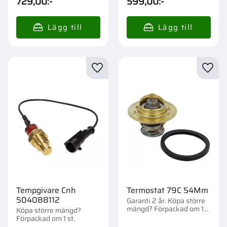
729,00
:-
599,00
:-
Lägg till i favoriter
Lägg t
Tempgivare Cnh
Termostat 79C 54Mm
504088112
Garanti 2 år. Köpa större
mängd? Förpackad om 1
Köpa större mängd?
st.
Förpackad om 1 st.