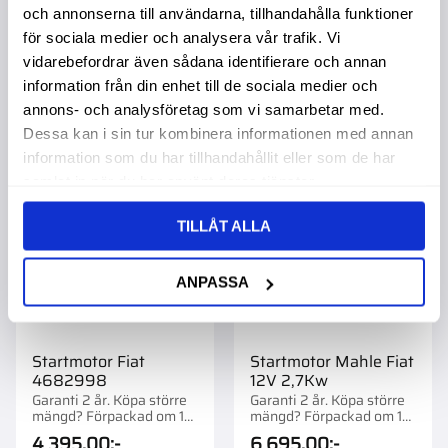
och annonserna till användarna, tillhandahålla funktioner
för sociala medier och analysera vår trafik. Vi
vidarebefordrar även sådana identifierare och annan
information från din enhet till de sociala medier och
annons- och analysföretag som vi samarbetar med.
Lägg till i favoriter
Lägg t
Dessa kan i sin tur kombinera informationen med annan
information som du har tillhandahållit eller som de har
samlat in när du har använt deras tjänster.
TILLÅT ALLA
ANPASSA
Startmotor Fiat
Startmotor Mahle Fiat
4682998
12V 2,7Kw
Garanti 2 år. Köpa större
Garanti 2 år. Köpa större
mängd? Förpackad om 1
mängd? Förpackad om 1
st.
st.
4 395,00
:-
6 695,00
:-