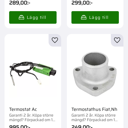
289,00
:-
299,00
:-
Lägg till i favoriter
Lägg t
Termostat Ac
Termostathus Fiat,Nh
Garanti 2 år. Köpa större
Garanti 2 år. Köpa större
mängd? Förpackad om 1
mängd? Förpackad om 1
st.
st.
995,00
:-
249,00
:-