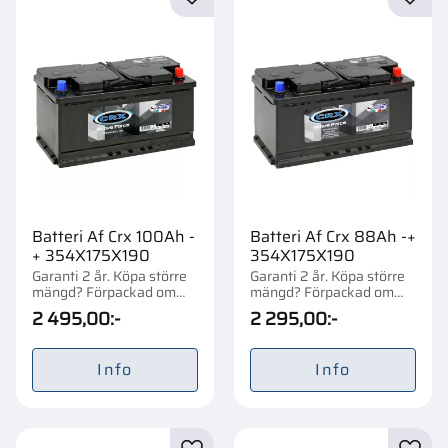
Lägg till i favoriter
Lägg t
Batteri Af Crx 100Ah -
Batteri Af Crx 88Ah -+
+ 354X175X190
354X175X190
Garanti 2 år. Köpa större
Garanti 2 år. Köpa större
mängd? Förpackad om
mängd? Förpackad om
1/48 st.
1/48 st.
2 495,00
:-
2 295,00
:-
Info
Info