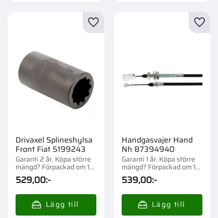
Lägg till i favoriter
Lägg t
Drivaxel Splineshylsa
Handgasvajer Hand
Front Fiat 5199243
Nh 87394940
Garanti 2 år. Köpa större
Garanti 1 år. Köpa större
mängd? Förpackad om 1
mängd? Förpackad om 1
st.
st.
529,00
:-
539,00
:-