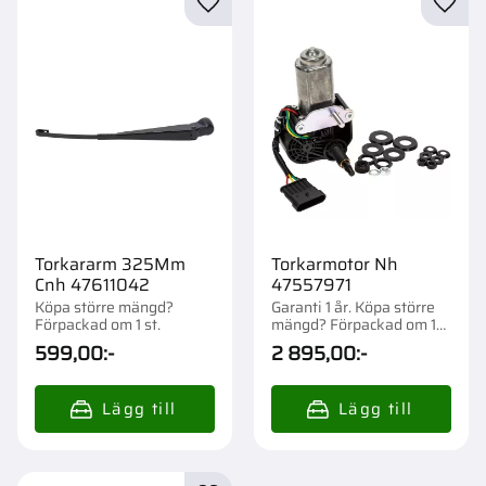
Lägg till i favoriter
Lägg t
Torkararm 325Mm
Torkarmotor Nh
Cnh 47611042
47557971
Köpa större mängd?
Garanti 1 år. Köpa större
Förpackad om 1 st.
mängd? Förpackad om 1
st.
599,00
:-
2 895,00
:-