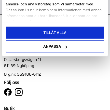
annons- och analysföretag som vi samarbetar med.
Dessa kan i sin tur kombinera informationen med annan
information som du har tillhandahållit eller som de har
samlat in när du har använt deras tjänster.
Kontakt
TILLÅT ALLA
Svith AB
Telefon:
0155-332 05
ANPASSA
E-post:
order@svith.se
Oscarsbergsvägen 11
611 39 Nyköping
Org.nr: 559106-6112
Följ oss
Butik