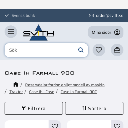
Meny
Svensk butik
order@svith.se
Mina sidor
Favoriter
Kundva
Case Ih Farmall 90C
Reservdelar fordon enligt modell av maskin
Traktor
Case Ih - Case
Case Ih Farmall 90C
Filtrera
Sortera