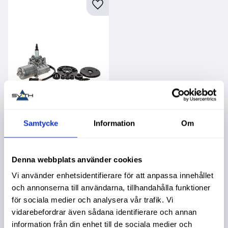
Lägg till i favoriter
Samtycke
Information
Om
Torkarmotor Nh
47947646
Garanti 1 år. Köpa större
mängd? Förpackad om 1
Denna webbplats använder cookies
st.
6 195,00
:-
Vi använder enhetsidentifierare för att anpassa innehållet
och annonserna till användarna, tillhandahålla funktioner
för sociala medier och analysera vår trafik. Vi
vidarebefordrar även sådana identifierare och annan
information från din enhet till de sociala medier och