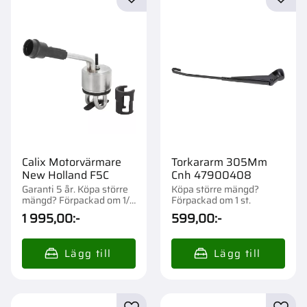
Lägg till i favoriter
Lägg t
Calix Motorvärmare
Torkararm 305Mm
New Holland F5C
Cnh 47900408
Garanti 5 år. Köpa större
Köpa större mängd?
mängd? Förpackad om 1/1
Förpackad om 1 st.
st.
1 995,00
:-
599,00
:-