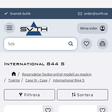
Meny
Svensk butik
order@svith.se
Mina sidor
Favoriter
Kundva
International 844 S
Reservdelar fordon enligt modell av maskin
Traktor
Case Ih - Case
International 844 S
Filtrera
Sortera