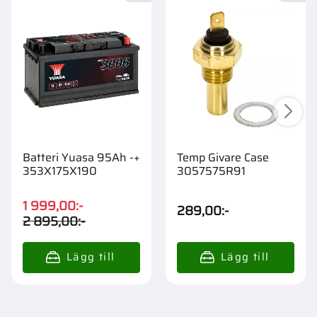
Batteri Yuasa 95Ah -+
Temp Givare Case
353X175X190
3057575R91
1 999,00
:-
289,00
:-
2 895,00
:-