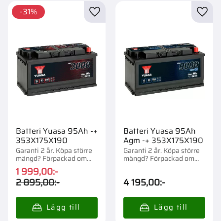
31
%
Lägg till i favoriter
Lägg t
Batteri Yuasa 95Ah -+
Batteri Yuasa 95Ah
353X175X190
Agm -+ 353X175X190
Garanti 2 år. Köpa större
Garanti 2 år. Köpa större
mängd? Förpackad om
mängd? Förpackad om
1/36 st.
1/36 st.
1 999,00
:-
2 895,00
:-
4 195,00
:-