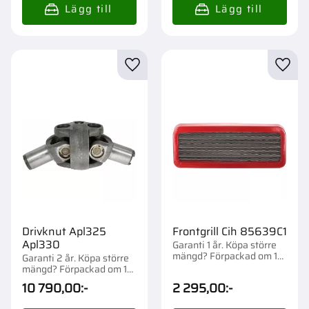
Lägg till i favoriter
Lägg t
Drivknut Apl325
Frontgrill Cih 85639C1
Apl330
Garanti 1 år. Köpa större
mängd? Förpackad om 1
Garanti 2 år. Köpa större
st.
mängd? Förpackad om 1
st.
10 790,00
:-
2 295,00
:-