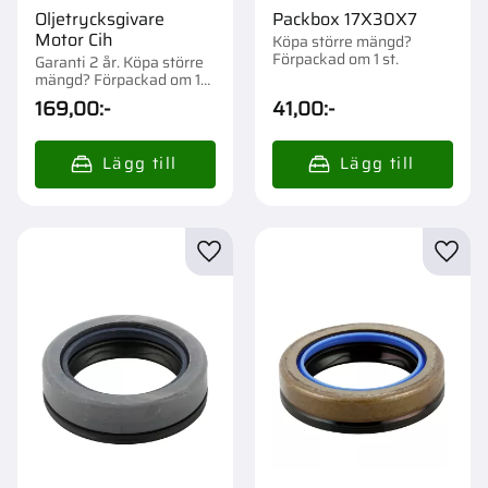
Oljetrycksgivare
Packbox 17X30X7
Motor Cih
Köpa större mängd?
Förpackad om 1 st.
Garanti 2 år. Köpa större
mängd? Förpackad om 1
st.
169,00
:-
41,00
:-
Lägg till i favoriter
Lägg t