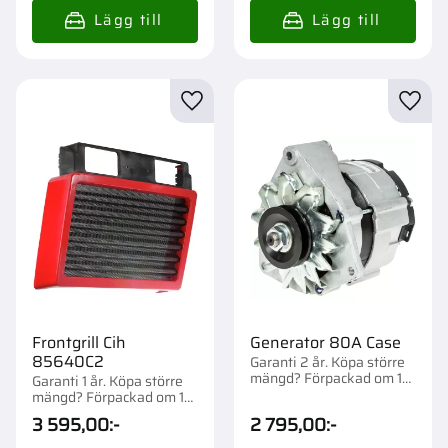
Lägg till i favoriter
Lägg t
Frontgrill Cih
Generator 80A Case
85640C2
Garanti 2 år. Köpa större
mängd? Förpackad om 1
Garanti 1 år. Köpa större
st.
mängd? Förpackad om 1
st.
3 595,00
:-
2 795,00
:-