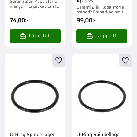
Apl335
Garanti 2 år. Köpa större
mängd? Förpackad om 1
Garanti 2 år. Köpa större
st.
mängd? Förpackad om 1
st.
74,00
:-
99,00
:-
Lägg till i favoriter
Lägg t
O-Ring Spindellager
O-Ring Spindellager