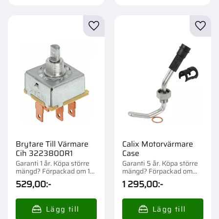
Lägg till i favoriter
Lägg t
Brytare Till Värmare
Calix Motorvärmare
Cih 3223800R1
Case
Garanti 1 år. Köpa större
Garanti 5 år. Köpa större
mängd? Förpackad om 1
mängd? Förpackad om
st.
1/10 st.
529,00
:-
1 295,00
:-