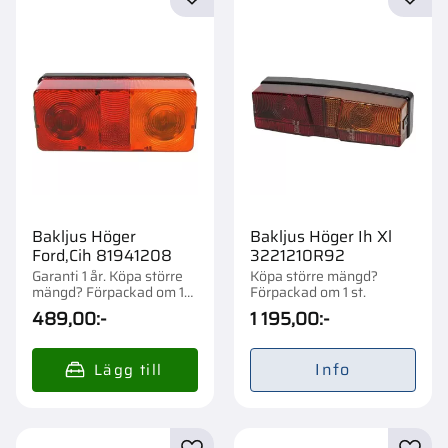
Lägg till i favoriter
Lägg t
Bakljus Höger
Bakljus Höger Ih Xl
Ford,Cih 81941208
3221210R92
Garanti 1 år. Köpa större
Köpa större mängd?
mängd? Förpackad om 1
Förpackad om 1 st.
st.
489,00
:-
1 195,00
:-
Info