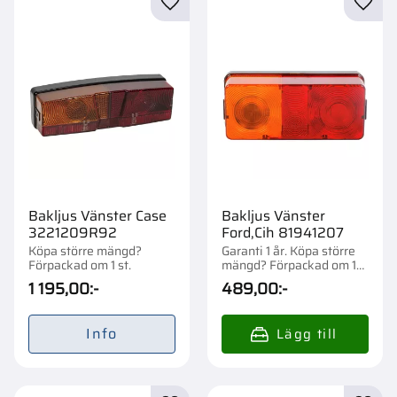
Lägg till i favoriter
Lägg t
Bakljus Vänster Case
Bakljus Vänster
3221209R92
Ford,Cih 81941207
Köpa större mängd?
Garanti 1 år. Köpa större
Förpackad om 1 st.
mängd? Förpackad om 1
st.
1 195,00
:-
489,00
:-
Info