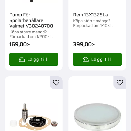
Pump För
Rem 13X1325La
Spolarbehållare
Köpa större mängd?
Förpackad om 1/10 st.
Valmet V30240700
Köpa större mängd?
Förpackad om 1/200 st.
169,00
:-
399,00
:-
Lägg till i favoriter
Lägg t