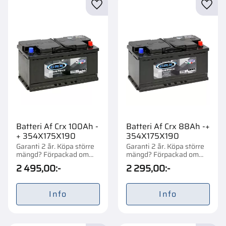
Lägg till i favoriter
Lägg t
Batteri Af Crx 100Ah -
Batteri Af Crx 88Ah -+
+ 354X175X190
354X175X190
Garanti 2 år. Köpa större
Garanti 2 år. Köpa större
mängd? Förpackad om
mängd? Förpackad om
1/48 st.
1/48 st.
2 495,00
:-
2 295,00
:-
Info
Info