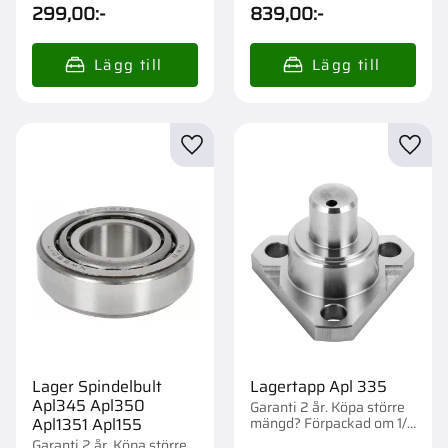
st.
st.
299,00
:-
839,00
:-
Lägg till i favoriter
Lägg t
Lager Spindelbult
Lagertapp Apl 335
Apl345 Apl350
Garanti 2 år. Köpa större
mängd? Förpackad om 1/1
Apl1351 Apl155
st.
Garanti 2 år. Köpa större