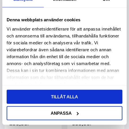
659,00
:-
2 895,00
:-
Denna webbplats använder cookies
Vi använder enhetsidentifierare för att anpassa innehållet
och annonserna till användarna, tillhandahålla funktioner
Lägg till i favoriter
Lägg t
för sociala medier och analysera vår trafik. Vi
vidarebefordrar även sådana identifierare och annan
information från din enhet till de sociala medier och
annons- och analysföretag som vi samarbetar med.
Dessa kan i sin tur kombinera informationen med annan
information som du har tillhandahållit eller som de har
samlat in när du har använt deras tjänster.
TILLÅT ALLA
Kylvätskefilter
Kylvätskefilter Fo
ANPASSA
89672301
299,00
:-
559,00
:-