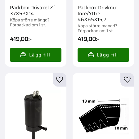
Packbox Drivaxel Zf
Packbox Drivknut
37X52X14
Inre/Yttre
46X65X15,7
Köpa större mängd?
Förpackad om 1 st.
Köpa större mängd?
Förpackad om 1 st.
419,00
:-
419,00
:-
Lägg till i favoriter
Lägg t