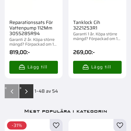
Reparationssats För
Tanklock Cih
Vattenpump 112Mm
3221253R1
3055285R94
Garanti 1 år. Köpa större
mängd? Förpackad om 1
Garanti 2 år. Köpa större
st.
mängd? Förpackad om 1
st.
819,00
:-
269,00
:-
«
»
1–
48
av
54
Mest populära i kategorin
31
%