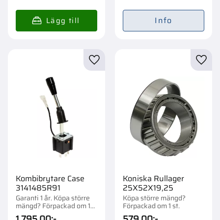
Info
Lägg till i favoriter
Lägg t
Kombibrytare Case
Koniska Rullager
3141485R91
25X52X19,25
Garanti 1 år. Köpa större
Köpa större mängd?
mängd? Förpackad om 1
Förpackad om 1 st.
st.
1 795,00
:-
579,00
:-