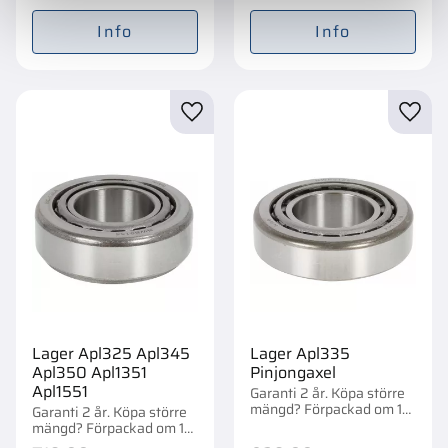
Info
Info
Lägg till i favoriter
Lägg t
Lager Apl325 Apl345
Lager Apl335
Apl350 Apl1351
Pinjongaxel
Apl1551
Garanti 2 år. Köpa större
mängd? Förpackad om 1
Garanti 2 år. Köpa större
st.
mängd? Förpackad om 1
st.