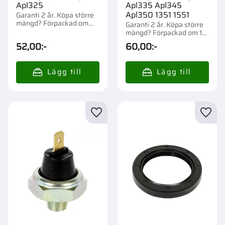
Apl325
Apl335 Apl345
Apl350 1351 1551
Garanti 2 år. Köpa större
mängd? Förpackad om
Garanti 2 år. Köpa större
1/10 st.
mängd? Förpackad om 1
st.
52,00
:-
60,00
:-
Lägg till i favoriter
Lägg t