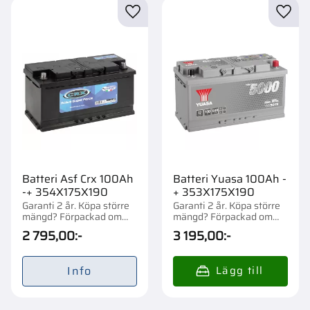
Lägg till i favoriter
Lägg t
Batteri Asf Crx 100Ah
Batteri Yuasa 100Ah -
-+ 354X175X190
+ 353X175X190
Garanti 2 år. Köpa större
Garanti 2 år. Köpa större
mängd? Förpackad om
mängd? Förpackad om
1/48 st.
1/36 st.
2 795,00
:-
3 195,00
:-
Info