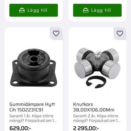
Lägg till i favoriter
Lägg t
Gummidämpare Hytt
Knutkors
Cih 1502231C91
38,00X106,00Mm
Garanti 1 år. Köpa större
Garanti 2 år. Köpa större
mängd? Förpackad om 1
mängd? Förpackad om 1
st.
st.
629,00
:-
2 295,00
:-