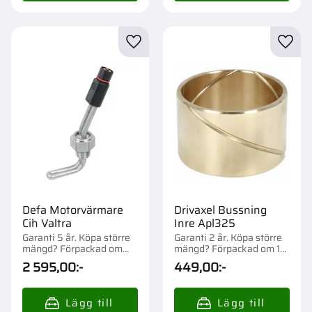
Lägg till i favoriter
Lägg t
Defa Motorvärmare
Drivaxel Bussning
Cih Valtra
Inre Apl325
Garanti 5 år. Köpa större
Garanti 2 år. Köpa större
mängd? Förpackad om
mängd? Förpackad om 1
1/26 st.
st.
2 595,00
:-
449,00
:-