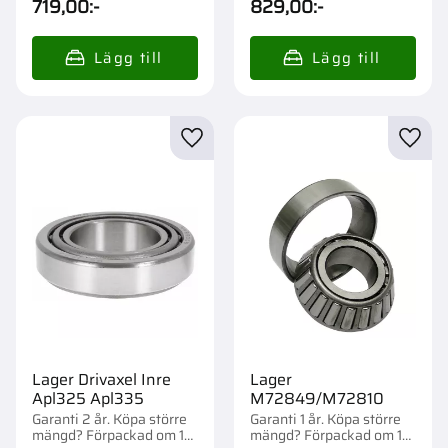
719,00
:-
829,00
:-
Lägg till i favoriter
Lägg t
Lager Drivaxel Inre
Lager
Apl325 Apl335
M72849/M72810
Garanti 2 år. Köpa större
Garanti 1 år. Köpa större
mängd? Förpackad om 1
mängd? Förpackad om 1