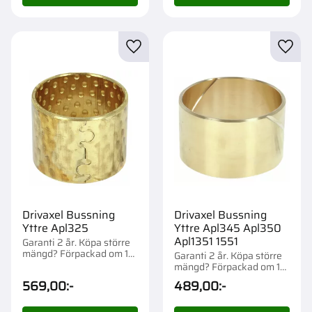
Lägg till i favoriter
Lägg t
Drivaxel Bussning
Drivaxel Bussning
Yttre Apl325
Yttre Apl345 Apl350
Apl1351 1551
Garanti 2 år. Köpa större
mängd? Förpackad om 1
Garanti 2 år. Köpa större
st.
mängd? Förpackad om 1
st.
569,00
:-
489,00
:-