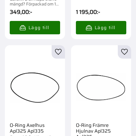
mängd? Förpackad om 1
st.
349,00
:-
1 195,00
:-
Lägg till i favoriter
Lägg t
O-Ring Axelhus
O-Ring Främre
Apl325 Apl335
Hjulnav Apl325