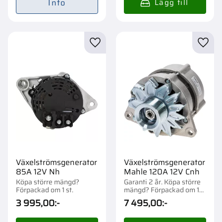
Info
Lägg till i favoriter
Lägg t
Växelströmsgenerator
Växelströmsgenerator
85A 12V Nh
Mahle 120A 12V Cnh
Köpa större mängd?
Garanti 2 år. Köpa större
Förpackad om 1 st.
mängd? Förpackad om 1
st.
3 995,00
:-
7 495,00
:-