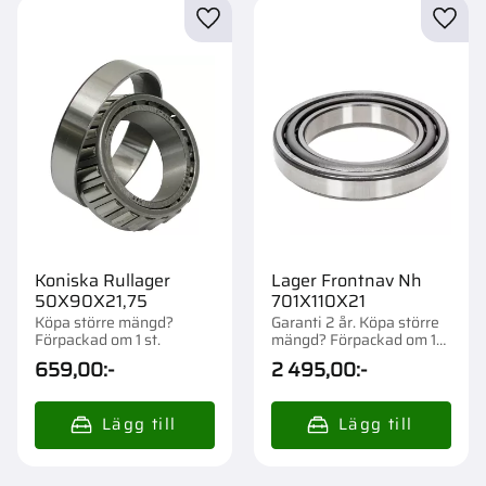
Lägg till i favoriter
Lägg t
Koniska Rullager
Lager Frontnav Nh
50X90X21,75
701X110X21
Köpa större mängd?
Garanti 2 år. Köpa större
Förpackad om 1 st.
mängd? Förpackad om 1
st.
659,00
:-
2 495,00
:-