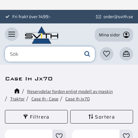
Meny
Fri frakt över 1499:-
order@svith.se
Mina sidor
Favoriter
Kundva
Case Ih Jx70
Reservdelar fordon enligt modell av maskin
Traktor
Case Ih - Case
Case Ih Jx70
Filtrera
Sortera