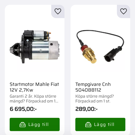
Lägg till i favoriter
Lägg t
Startmotor Mahle Fiat
Tempgivare Cnh
12V 2,7Kw
504088112
Garanti 2 år. Köpa större
Köpa större mängd?
mängd? Förpackad om 1
Förpackad om 1 st.
st.
6 695,00
:-
289,00
:-