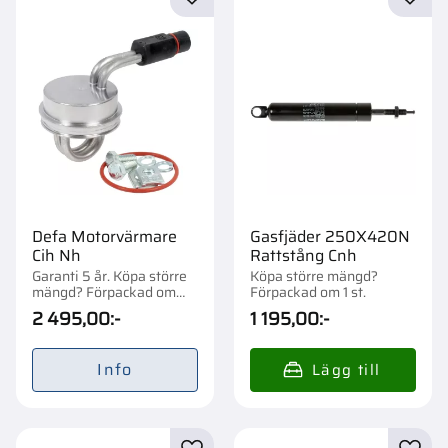
Lägg till i favoriter
Lägg t
Defa Motorvärmare
Gasfjäder 250X420N
Cih Nh
Rattstång Cnh
Garanti 5 år. Köpa större
Köpa större mängd?
mängd? Förpackad om
Förpackad om 1 st.
1/26 st.
2 495,00
:-
1 195,00
:-
Info