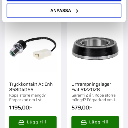
ANPASSA
Lägg till i favoriter
Lägg t
Tryckkontakt Ac Cnh
Urtrampningslager
85804065
Fiat 5122028
Köpa större mängd?
Garanti 2 år. Köpa större
Förpackad om 1 st.
mängd? Förpackad om 1
st.
1 195,00
:-
579,00
:-