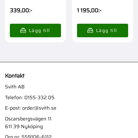
339,00
:-
1 195,00
:-
Kontakt
Svith AB
Telefon:
0155-332 05
E-post:
order@svith.se
Oscarsbergsvägen 11
611 39 Nyköping
Org.nr: 559106-6112