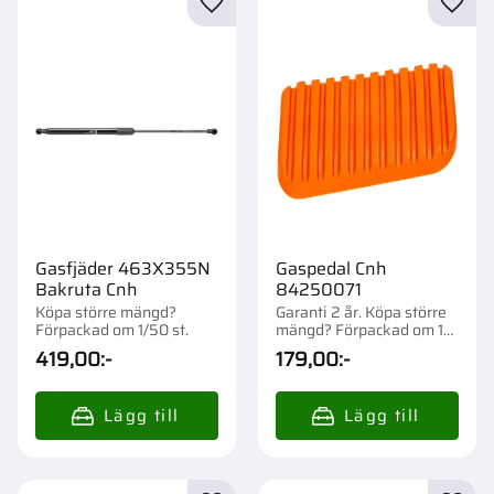
Lägg till i favoriter
Lägg t
Gasfjäder 463X355N
Gaspedal Cnh
Bakruta Cnh
84250071
Köpa större mängd?
Garanti 2 år. Köpa större
Förpackad om 1/50 st.
mängd? Förpackad om 1
st.
419,00
:-
179,00
:-