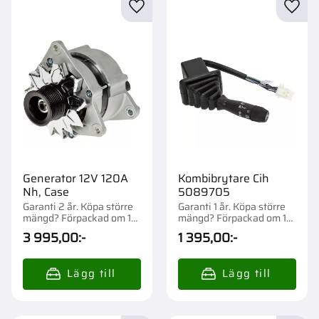
Lägg till i favoriter
Lägg t
Generator 12V 120A
Kombibrytare Cih
Nh, Case
5089705
Garanti 2 år. Köpa större
Garanti 1 år. Köpa större
mängd? Förpackad om 1
mängd? Förpackad om 1
st.
st.
3 995,00
:-
1 395,00
:-