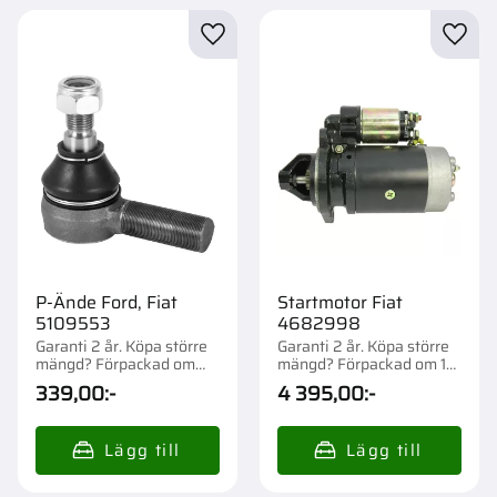
Lägg till i favoriter
Lägg t
P-Ände Ford, Fiat
Startmotor Fiat
5109553
4682998
Garanti 2 år. Köpa större
Garanti 2 år. Köpa större
mängd? Förpackad om
mängd? Förpackad om 1
1/1000 st.
st.
339,00
:-
4 395,00
:-