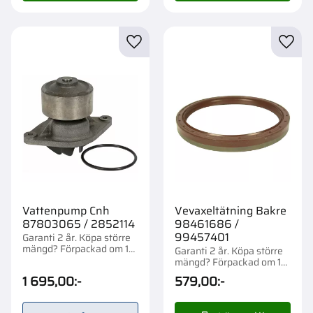
Lägg till i favoriter
Lägg t
Vattenpump Cnh
Vevaxeltätning Bakre
87803065 / 2852114
98461686 /
99457401
Garanti 2 år. Köpa större
mängd? Förpackad om 1
Garanti 2 år. Köpa större
st.
mängd? Förpackad om 1
st.
1 695,00
:-
579,00
:-