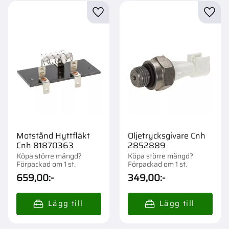
Lägg till i favoriter
Lägg t
Motstånd Hyttfläkt
Oljetrycksgivare Cnh
Cnh 81870363
2852889
Köpa större mängd?
Köpa större mängd?
Förpackad om 1 st.
Förpackad om 1 st.
659,00
:-
349,00
:-