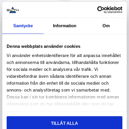
Lägg till i favoriter
Lägg t
Samtycke
Information
Om
Denna webbplats använder cookies
Vi använder enhetsidentifierare för att anpassa innehållet
och annonserna till användarna, tillhandahålla funktioner
för sociala medier och analysera vår trafik. Vi
vidarebefordrar även sådana identifierare och annan
Torkarmotor Cnh
Torkarmotor Cnh
information från din enhet till de sociala medier och
5092906
5093388
annons- och analysföretag som vi samarbetar med.
Köpa större mängd?
Köpa större mängd?
Dessa kan i sin tur kombinera informationen med annan
Förpackad om 1 st.
Förpackad om 1 st.
information som du har tillhandahållit eller som de har
3 495,00
:-
2 895,00
:-
samlat in när du har använt deras tjänster.
TILLÅT ALLA