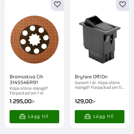
Lägg till i favoriter
Lägg t
Bromsskiva Cih
Brytare Off/On
3145546R91
Garanti 1 år. Köpa större
mängd? Förpackad om 1/5
Köpa större mängd?
st.
Förpackad om 1 st.
1 295,00
:-
129,00
:-