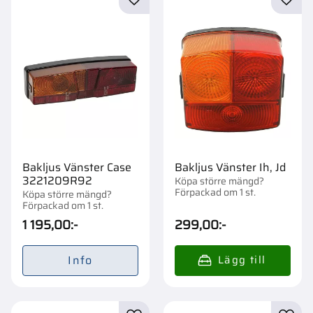
Lägg till i favoriter
Lägg t
Bakljus Vänster Case
Bakljus Vänster Ih, Jd
3221209R92
Köpa större mängd?
Förpackad om 1 st.
Köpa större mängd?
Förpackad om 1 st.
1 195,00
:-
299,00
:-
Info