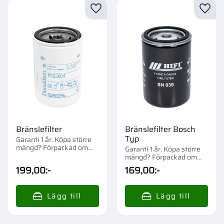
Lägg till i favoriter
Lägg t
Bränslefilter
Bränslefilter Bosch
Typ
Garanti 1 år. Köpa större
mängd? Förpackad om
Garanti 1 år. Köpa större
1/12/1440 st.
mängd? Förpackad om
1/42 st.
199,00
:-
169,00
:-