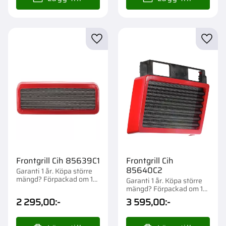
Lägg till i favoriter
Lägg t
Frontgrill Cih 85639C1
Frontgrill Cih
85640C2
Garanti 1 år. Köpa större
mängd? Förpackad om 1
Garanti 1 år. Köpa större
st.
mängd? Förpackad om 1
st.
2 295,00
:-
3 595,00
:-