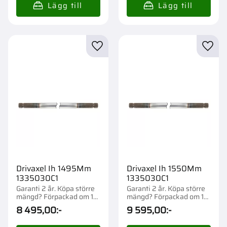
Lägg till i favoriter
Lägg t
Drivaxel Ih 1495Mm
Drivaxel Ih 1550Mm
1335030C1
1335030C1
Garanti 2 år. Köpa större
Garanti 2 år. Köpa större
mängd? Förpackad om 1
mängd? Förpackad om 1
st.
st.
8 495,00
:-
9 595,00
:-