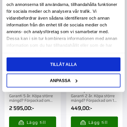
och annonserna till användarna, tillhandahålla funktioner
för sociala medier och analysera vår trafik. Vi
vidarebefordrar även sådana identifierare och annan
Lägg till i favoriter
Lägg t
information från din enhet till de sociala medier och
annons- och analysföretag som vi samarbetar med.
Dessa kan i sin tur kombinera informationen med annan
information som du har tillhandahållit eller som de har
samlat in när du har använt deras tjänster.
TILLÅT ALLA
ANPASSA
Defa Motorvärmare
Drivaxel Bussning
Cih Valtra
Inre Apl325
Garanti 5 år. Köpa större
Garanti 2 år. Köpa större
mängd? Förpackad om
mängd? Förpackad om 1
1/26 st.
st.
2 595,00
:-
449,00
:-