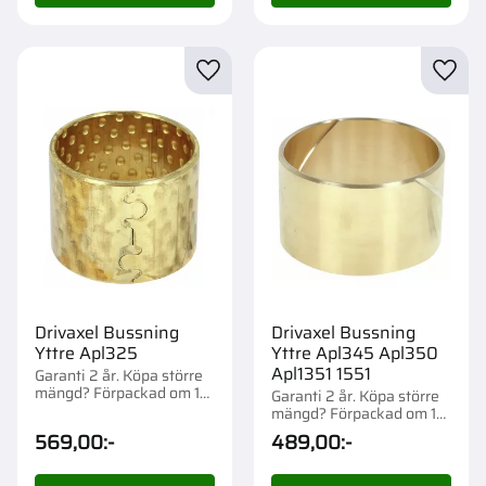
Lägg till i favoriter
Lägg t
Drivaxel Bussning
Drivaxel Bussning
Yttre Apl325
Yttre Apl345 Apl350
Apl1351 1551
Garanti 2 år. Köpa större
mängd? Förpackad om 1
Garanti 2 år. Köpa större
st.
mängd? Förpackad om 1
st.
569,00
:-
489,00
:-