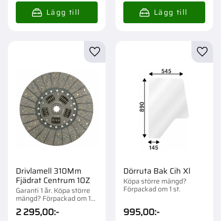
Lägg till i favoriter
Lägg t
Drivlamell 310Mm
Dörruta Bak Cih Xl
Fjädrat Centrum 10Z
Köpa större mängd?
Förpackad om 1 st.
Garanti 1 år. Köpa större
mängd? Förpackad om 1
st.
2 295,00
:-
995,00
:-