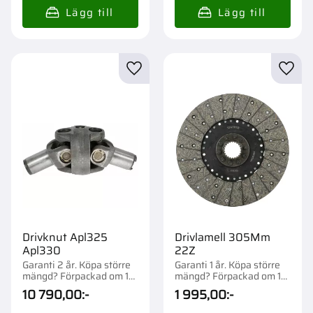
Lägg till i favoriter
Lägg t
Drivknut Apl325
Drivlamell 305Mm
Apl330
22Z
Garanti 2 år. Köpa större
Garanti 1 år. Köpa större
mängd? Förpackad om 1
mängd? Förpackad om 1
st.
st.
10 790,00
:-
1 995,00
:-