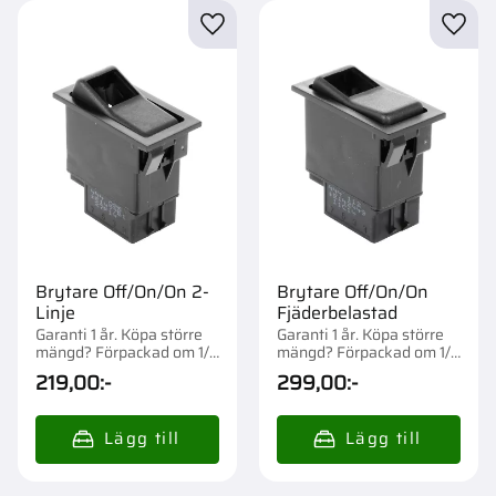
Lägg till i favoriter
Lägg t
Brytare Off/On/On 2-
Brytare Off/On/On
Linje
Fjäderbelastad
Garanti 1 år. Köpa större
Garanti 1 år. Köpa större
mängd? Förpackad om 1/5
mängd? Förpackad om 1/5
st.
st.
219,00
:-
299,00
:-