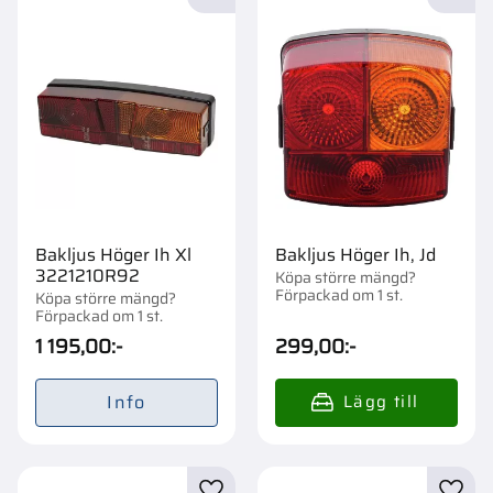
Lägg till i favoriter
Lägg t
Bakljus Höger Ih Xl
Bakljus Höger Ih, Jd
3221210R92
Köpa större mängd?
Förpackad om 1 st.
Köpa större mängd?
Förpackad om 1 st.
1 195,00
:-
299,00
:-
Info