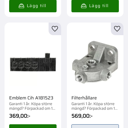
Lägg till i favoriter
Lägg t
Emblem Cih A181523
Filterhållare
Garanti 1 år. Köpa större
Garanti 1 år. Köpa större
mängd? Förpackad om 1
mängd? Förpackad om 1
st.
st.
369,00
:-
569,00
:-