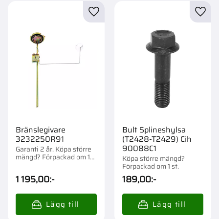
Lägg till i favoriter
Lägg t
Bränslegivare
Bult Splineshylsa
3232250R91
(T2428-T2429) Cih
90088C1
Garanti 2 år. Köpa större
mängd? Förpackad om 1
Köpa större mängd?
st.
Förpackad om 1 st.
1 195,00
:-
189,00
:-