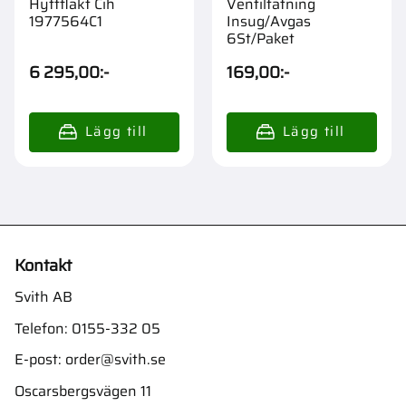
Hyttfläkt Cih
Ventiltätning
1977564C1
Insug/Avgas
6St/Paket
6 295,00
:-
169,00
:-
Kontakt
Svith AB
Telefon:
0155-332 05
E-post:
order@svith.se
Oscarsbergsvägen 11