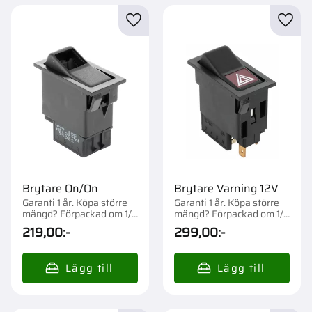
Lägg till i favoriter
Lägg t
Brytare On/On
Brytare Varning 12V
Garanti 1 år. Köpa större
Garanti 1 år. Köpa större
mängd? Förpackad om 1/5
mängd? Förpackad om 1/5
st.
st.
219,00
:-
299,00
:-