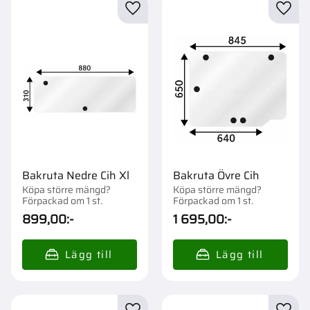
Lägg till i favoriter
Lägg t
Bakruta Nedre Cih Xl
Bakruta Övre Cih
Köpa större mängd?
Köpa större mängd?
Förpackad om 1 st.
Förpackad om 1 st.
899,00
:-
1 695,00
:-