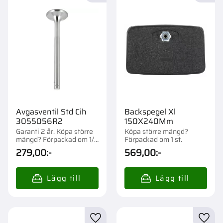
Avgasventil Std Cih
Backspegel Xl
3055056R2
150X240Mm
Garanti 2 år. Köpa större
Köpa större mängd?
mängd? Förpackad om 1/2
Förpackad om 1 st.
st.
279,00
:-
569,00
:-