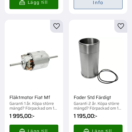
Info
Lägg till i favoriter
Lägg t
Fläktmotor Fiat Mf
Foder Std Färdigt
Garanti 1 år. Köpa större
Garanti 2 år. Köpa större
mängd? Förpackad om 1
mängd? Förpackad om 1
st.
st.
1 995,00
:-
1 195,00
:-