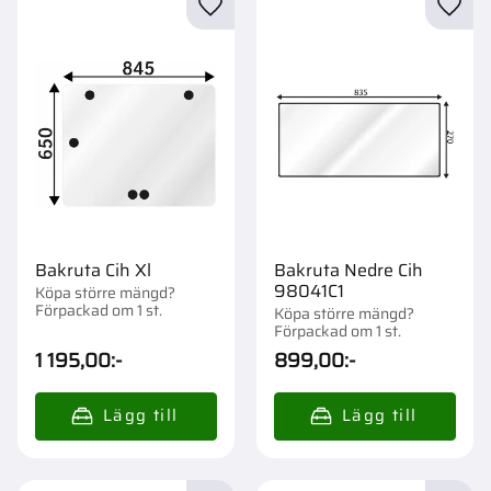
Lägg till i favoriter
Lägg t
Bakruta Cih Xl
Bakruta Nedre Cih
98041C1
Köpa större mängd?
Förpackad om 1 st.
Köpa större mängd?
Förpackad om 1 st.
1 195,00
:-
899,00
:-