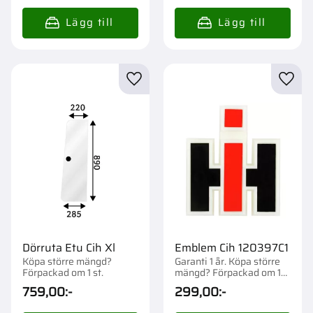
Lägg till i favoriter
Lägg t
Dörruta Etu Cih Xl
Emblem Cih 120397C1
Köpa större mängd?
Garanti 1 år. Köpa större
Förpackad om 1 st.
mängd? Förpackad om 1
st.
759,00
:-
299,00
:-