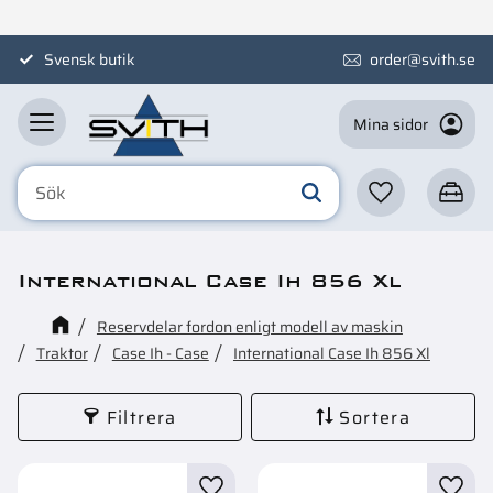
Meny
Svensk butik
order@svith.se
Mina sidor
Favoriter
Kundva
International Case Ih 856 Xl
Reservdelar fordon enligt modell av maskin
Traktor
Case Ih - Case
International Case Ih 856 Xl
Filtrera
Sortera