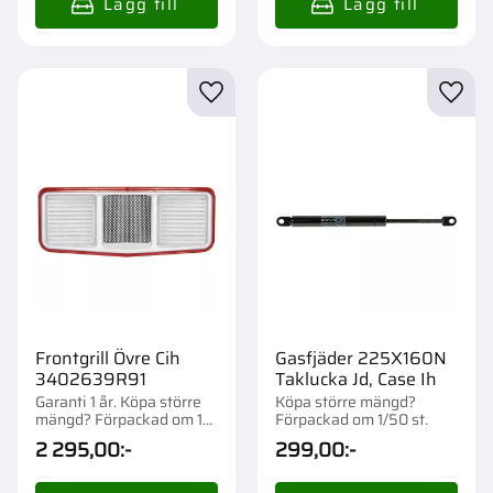
Lägg till i favoriter
Lägg t
Frontgrill Övre Cih
Gasfjäder 225X160N
3402639R91
Taklucka Jd, Case Ih
Garanti 1 år. Köpa större
Köpa större mängd?
mängd? Förpackad om 1
Förpackad om 1/50 st.
st.
2 295,00
:-
299,00
:-