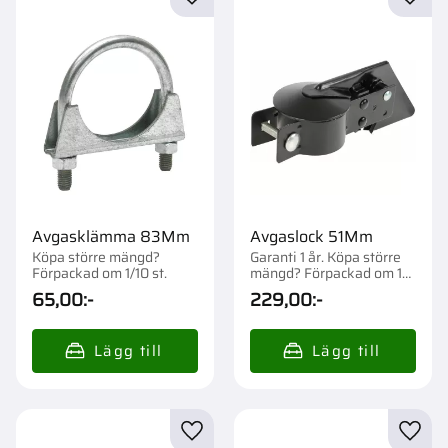
Lägg till i favoriter
Lägg t
Avgasklämma 83Mm
Avgaslock 51Mm
Köpa större mängd?
Garanti 1 år. Köpa större
Förpackad om 1/10 st.
mängd? Förpackad om 1
st.
65,00
:-
229,00
:-
Lägg till i favoriter
Lägg t