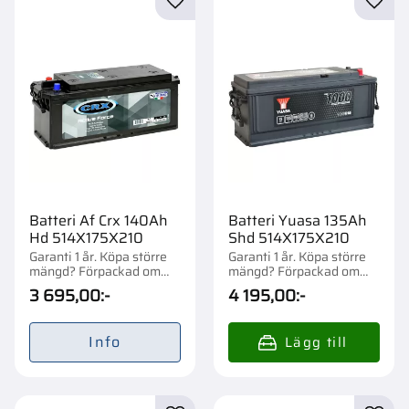
Lägg till i favoriter
Lägg t
Batteri Af Crx 140Ah
Batteri Yuasa 135Ah
Hd 514X175X210
Shd 514X175X210
Garanti 1 år. Köpa större
Garanti 1 år. Köpa större
mängd? Förpackad om
mängd? Förpackad om
1/24 st.
1/24 st.
3 695,00
:-
4 195,00
:-
Info