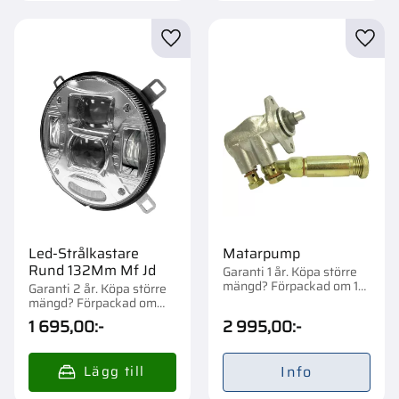
Lägg till i favoriter
Lägg t
Led-Strålkastare
Matarpump
Rund 132Mm Mf Jd
Garanti 1 år. Köpa större
mängd? Förpackad om 1
Garanti 2 år. Köpa större
st.
mängd? Förpackad om
1/12 st.
1 695,00
:-
2 995,00
:-
Info