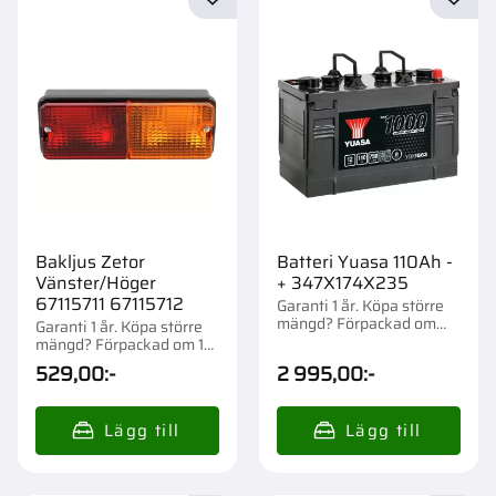
Lägg till i favoriter
Lägg t
Bakljus Zetor
Batteri Yuasa 110Ah -
Vänster/Höger
+ 347X174X235
67115711 67115712
Garanti 1 år. Köpa större
mängd? Förpackad om
Garanti 1 år. Köpa större
1/36 st.
mängd? Förpackad om 1
st.
529,00
:-
2 995,00
:-