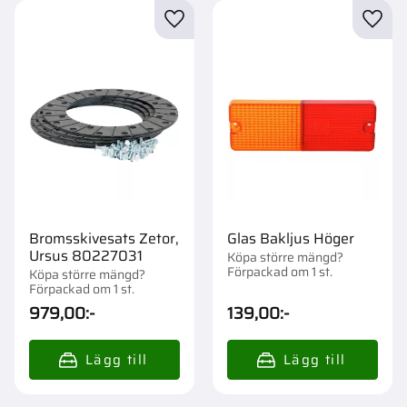
Lägg till i favoriter
Lägg t
Bromsskivesats Zetor,
Glas Bakljus Höger
Ursus 80227031
Köpa större mängd?
Förpackad om 1 st.
Köpa större mängd?
Förpackad om 1 st.
979,00
:-
139,00
:-