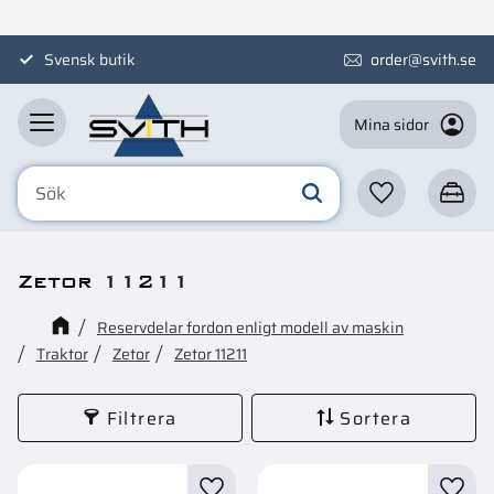
Meny
Svensk butik
order@svith.se
Mina sidor
Favoriter
Kundva
Zetor 11211
Reservdelar fordon enligt modell av maskin
Traktor
Zetor
Zetor 11211
Filtrera
Sortera