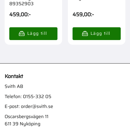
89352903
459,00
:-
459,00
:-
Kontakt
Svith AB
Telefon:
0155-332 05
E-post:
order@svith.se
Oscarsbergsvägen 11
611 39 Nyköping