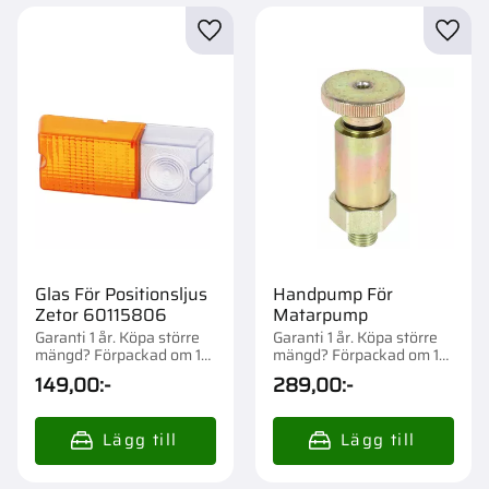
Lägg till i favoriter
Lägg t
Glas För Positionsljus
Handpump För
Zetor 60115806
Matarpump
Garanti 1 år. Köpa större
Garanti 1 år. Köpa större
mängd? Förpackad om 1
mängd? Förpackad om 1
st.
st.
149,00
:-
289,00
:-