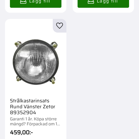
Lägg till i favoriter
Strålkastarinsats
Rund Vänster Zetor
89352904
Garanti 1 år. Köpa större
mängd? Förpackad om 1
st.
459,00
:-