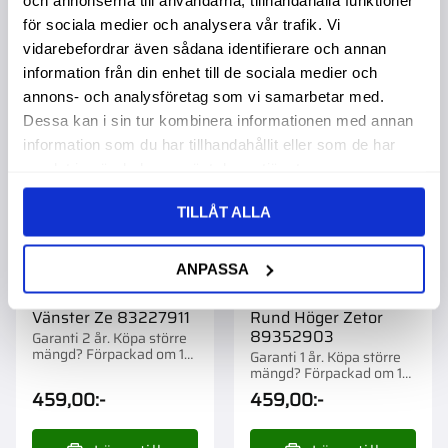
för sociala medier och analysera vår trafik. Vi
vidarebefordrar även sådana identifierare och annan
Lägg till i favoriter
Lägg t
information från din enhet till de sociala medier och
annons- och analysföretag som vi samarbetar med.
Dessa kan i sin tur kombinera informationen med annan
information som du har tillhandahållit eller som de har
samlat in när du har använt deras tjänster.
TILLÅT ALLA
ANPASSA
Slavcylinder Broms
Strålkastarinsats
Vänster Ze 83227911
Rund Höger Zetor
89352903
Garanti 2 år. Köpa större
mängd? Förpackad om 1
Garanti 1 år. Köpa större
st.
mängd? Förpackad om 1
st.
459,00
:-
459,00
:-