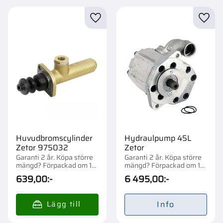
Lägg till i favoriter
Lägg t
Huvudbromscylinder
Hydraulpump 45L
Zetor 975032
Zetor
Garanti 2 år. Köpa större
Garanti 2 år. Köpa större
mängd? Förpackad om 1
mängd? Förpackad om 1
st.
st.
639,00
:-
6 495,00
:-
Info